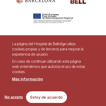
Pie
La página del Hospital de Bellvitge utiliza
Contacto
cookies propias y de terceros para mejorar la
de
experiencia de usuario.
Accesibilidad
Aviso legal
Ayuda
página
En caso de continuar utilizando esta página
Política de Privacidad de Sistemas de Videovigilancia
web entendemos que autoriza el uso de estas
cookies.
Mapa web
Más información
Imagen
Sitio web accesible de conformidad con el Real Decreto 1112/2018, de 7 de
Estoy de acuerdo
No acepto
septiembre, sobre accesibilidad de los sitios web y aplicaciones para
dispositivos móviles del sector público.