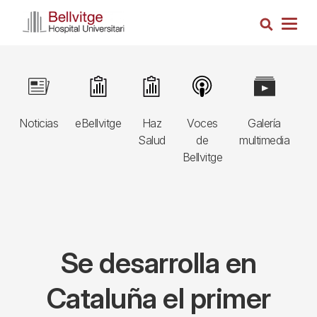
Pasar
Busca
al
Togg
contenido
navig
principal
Navegació
Image
Image
Image
Image
Image
I
principal
Noticias
eBellvitge
Haz
Voces
Galería
B
3r
Salud
de
multimedia
A
nivell
Bellvitge
E
Se desarrolla en
Cataluña el primer