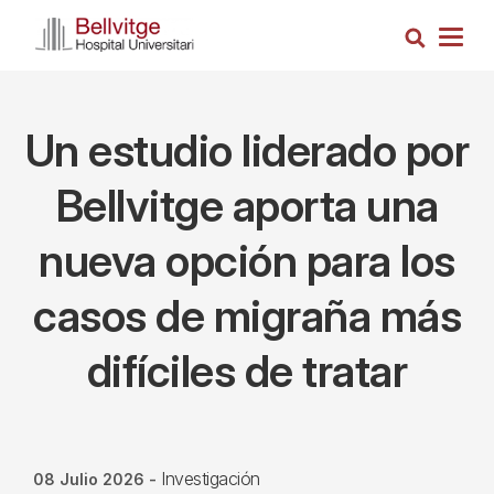
Pasar
Busca
al
Togg
contenido
navig
principal
Un estudio liderado por
Bellvitge aporta una
nueva opción para los
casos de migraña más
difíciles de tratar
Investigación
08 Julio 2026
-