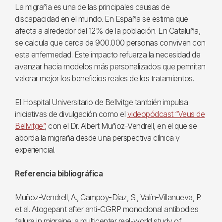
La migraña es una de las principales causas de
discapacidad en el mundo. En España se estima que
afecta a alrededor del 12% de la población. En Cataluña,
se calcula que cerca de 900.000 personas conviven con
esta enfermedad. Este impacto refuerza la necesidad de
avanzar hacia modelos más personalizados que permitan
valorar mejor los beneficios reales de los tratamientos.
El Hospital Universitario de Bellvitge también impulsa
iniciativas de divulgación como el
videopódcast “Veus de
Bellvitge”
, con el Dr. Albert Muñoz-Vendrell, en el que se
aborda la migraña desde una perspectiva clínica y
experiencial.
Referencia bibliográfica
Muñoz-Vendrell, A., Campoy-Díaz, S., Valín-Villanueva, P.
et al. Atogepant after anti-CGRP monoclonal antibodies
failure in migraine: a multicenter real-world study of