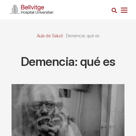
Pasar
Busca
al
Togg
contenido
navig
principal
Aula de Salud
Demencia: qué es
Demencia: qué es
Imagen