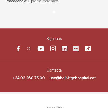
Procedencia:
El propio interesado.
Siguenos
Contacta
+34 93 260 75 00
|
uac@bellvitgehospital.cat
Navegació