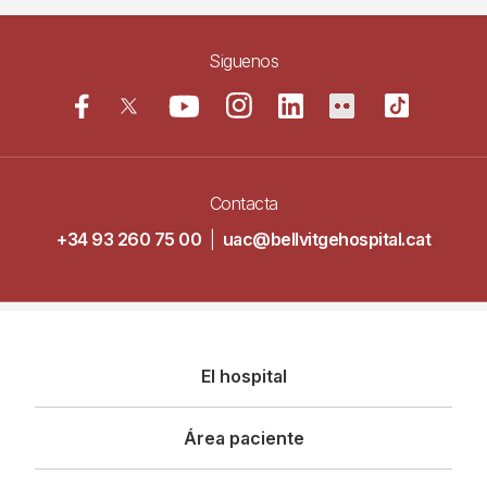
Siguenos
Contacta
+34 93 260 75 00
|
uac@bellvitgehospital.cat
Navegació
El hospital
principal
Área paciente