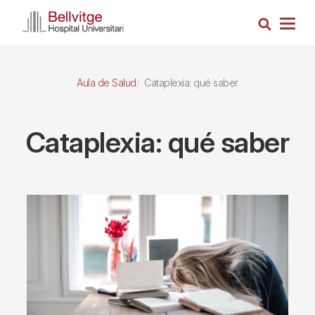
Pasar
Busca
al
Togg
contenido
navig
principal
Aula de Salud
Cataplexia: qué saber
Cataplexia: qué saber
Imagen