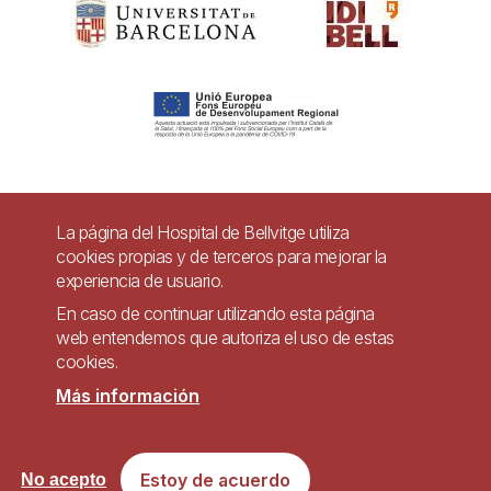
Pie
La página del Hospital de Bellvitge utiliza
Contacto
cookies propias y de terceros para mejorar la
de
experiencia de usuario.
Accesibilidad
Aviso legal
Ayuda
página
En caso de continuar utilizando esta página
Política de Privacidad de Sistemas de Videovigilancia
web entendemos que autoriza el uso de estas
cookies.
Mapa web
Más información
Imagen
Sitio web accesible de conformidad con el Real Decreto 1112/2018, de 7 de
Estoy de acuerdo
septiembre, sobre accesibilidad de los sitios web y aplicaciones para
No acepto