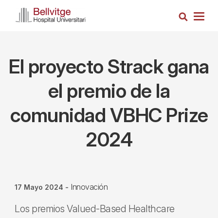
Pasar
Busca
al
Togg
contenido
navig
principal
El proyecto Strack gana
el premio de la
comunidad VBHC Prize
2024
Innovación
17 Mayo 2024
-
Los premios Valued-Based Healthcare