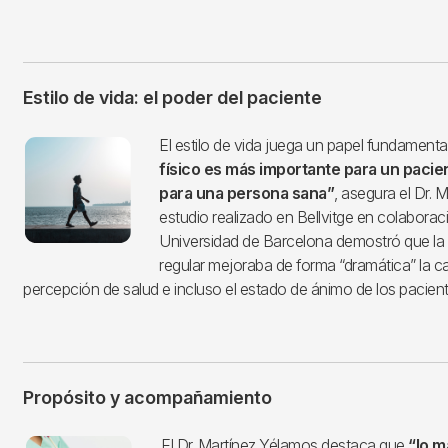
Estilo de vida: el poder del paciente
Imagen
El estilo de vida juega un papel fundamenta
físico es más importante para un paci
para una persona sana”
, asegura el Dr. 
estudio realizado en Bellvitge en colaborac
Universidad de Barcelona demostró que la a
regular mejoraba de forma “dramática” la cal
percepción de salud e incluso el estado de ánimo de los pacient
Propósito y acompañamiento
Imagen
El Dr. Martínez Yélamos destaca que
“lo m