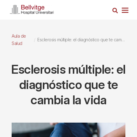
Pasar
Busca
al
Togg
contenido
navig
principal
Aula de
Esclerosis múltiple: el diagnóstico que te cambia la vida
Salud
Esclerosis múltiple: el
diagnóstico que te
cambia la vida
Imagen