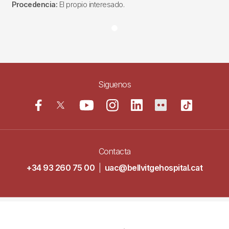
Procedencia:
El propio interesado.
Siguenos
Contacta
+34 93 260 75 00
|
uac@bellvitgehospital.cat
Navegació