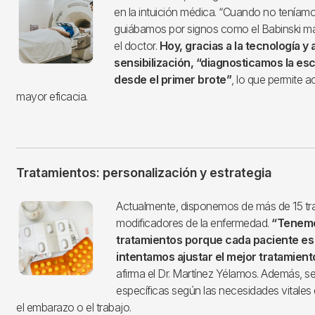
en la intuición médica. “Cuando no teníam
guiábamos por signos como el Babinski ma
el doctor.
Hoy, gracias a la tecnología y
sensibilización, “diagnosticamos la esc
desde el primer brote”
, lo que permite a
mayor eficacia.
Tratamientos: personalización y estrategia
Imagen
Actualmente, disponemos de más de 15 tr
modificadores de la enfermedad.
“Tenemo
tratamientos porque cada paciente es 
intentamos ajustar el mejor tratamient
afirma el Dr. Martínez Yélamos. Además, se
específicas según las necesidades vitales
el embarazo o el trabajo.