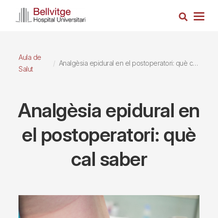
Vés
Cerca
al
Togg
contingut
navig
Aula de
Analgèsia epidural en el postoperatori: què cal saber
Salut
Analgèsia epidural en
el postoperatori: què
cal saber
Imagen