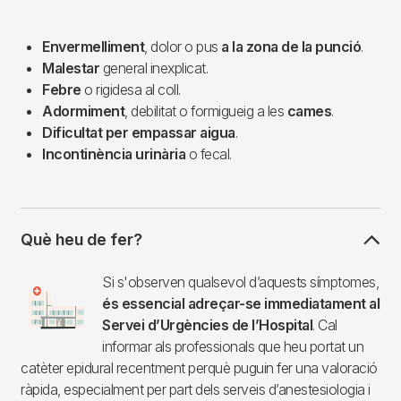
Envermelliment
, dolor o pus
a la zona de la punció
.
Malestar
general inexplicat.
Febre
o rigidesa al coll.
Adormiment
, debilitat o formigueig a les
cames
.
Dificultat per empassar aigua
.
Incontinència urinària
o fecal.
Què heu de fer?
Imagen
Si s'observen qualsevol d’aquests símptomes,
és essencial adreçar-se immediatament al
Servei d’Urgències de l’Hospital
. Cal
informar als professionals que heu portat un
catèter epidural recentment perquè puguin fer una valoració
ràpida, especialment per part dels serveis d’anestesiologia i