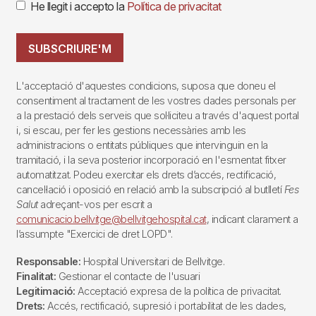
He llegit i accepto la
Política de privacitat
SUBSCRIURE'M
L'acceptació d'aquestes condicions, suposa que doneu el
consentiment al tractament de les vostres dades personals per
a la prestació dels serveis que sol·liciteu a través d'aquest portal
i, si escau, per fer les gestions necessàries amb les
administracions o entitats públiques que intervinguin en la
tramitació, i la seva posterior incorporació en l'esmentat fitxer
automatitzat. Podeu exercitar els drets d’accés, rectificació,
cancel·lació i oposició en relació amb la subscripció al butlletí
Fes
Salut
adreçant-vos per escrit a
comunicacio.bellvitge@bellvitgehospital.cat
, indicant clarament a
l’assumpte "Exercici de dret LOPD".
Responsable:
Hospital Universitari de Bellvitge.
Finalitat:
Gestionar el contacte de l'usuari
Legitimació:
Acceptació expresa de la política de privacitat.
Drets:
Accés, rectificació, supresió i portabilitat de les dades,