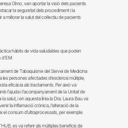
eresa Olmo, van aportar la visió dels pacients
tacar la seguretat dels procediment i la
a millorar la salut del col·lectiu de pacients
àctica hàbits de vida saludables que poden
s d’EM.
actament de Tabaquisme del Servei de Medicina
a les persones afectades d’esclerosi múltiple,
esta eficàcia als tractaments. Per això va
amb l’ajuda i l’acompanyament de la Unitat de
a salut, i en aquesta línia la Dra. Laura Bau va
venir la inflamació crònica, l’alteració de la
ix el consum d’ultraprocessats, per exemple.
’HUB, es va referir als múltiples beneficis de