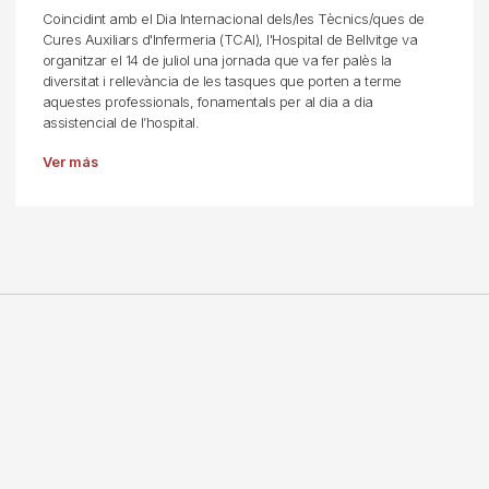
Coincidint amb el Dia Internacional dels/les Tècnics/ques de
Cures Auxiliars d'Infermeria (TCAI), l'Hospital de Bellvitge va
organitzar el 14 de juliol una jornada que va fer palès la
diversitat i rellevància de les tasques que porten a terme
aquestes professionals, fonamentals per al dia a dia
assistencial de l’hospital.
Ver más