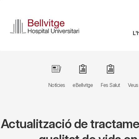
Vés
al
contingut
N
L'
pr
Navegació
Image
Image
Image
principal
Notícies
eBellvitge
Fes Salut
Veus 
3r
nivell
Actualització de tractamen