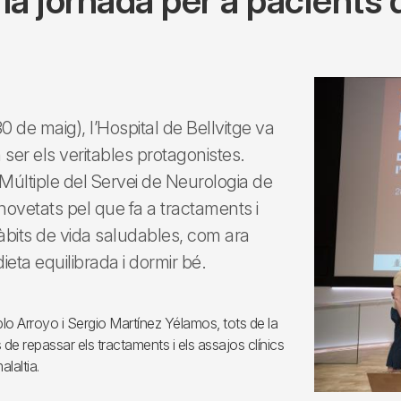
 la jornada per a pacients 
0 de maig), l’Hospital de Bellvitge va
ser els veritables protagonistes.
 Múltiple del Servei de Neurologia de
 novetats pel que fa a tractaments i
 hàbits de vida saludables, com ara
dieta equilibrada i dormir bé.
blo Arroyo i Sergio Martínez Yélamos, tots de la
 de repassar els tractaments i els assajos clínics
laltia.