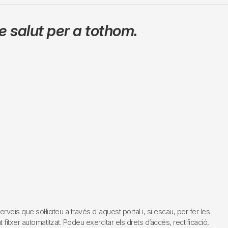
 salut per a tothom.
s que sol·liciteu a través d'aquest portal i, si escau, per fer les
fitxer automatitzat. Podeu exercitar els drets d’accés, rectificació,