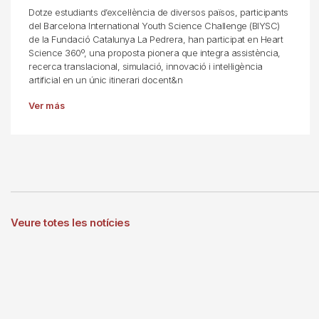
Dotze estudiants d’excel·lència de diversos països, participants
del Barcelona International Youth Science Challenge (BIYSC)
de la Fundació Catalunya La Pedrera, han participat en Heart
Science 360º, una proposta pionera que integra assistència,
recerca translacional, simulació, innovació i intel·ligència
artificial en un únic itinerari docent&n
Ver más
Veure totes les notícies