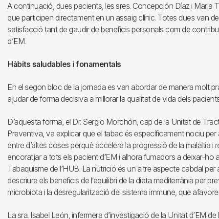
A continuació, dues pacients, les sres. Concepción Díaz i Maria T
que participen directament en un assaig clínic. Totes dues van des
satisfacció tant de gaudir de beneficis personals com de contribuir 
d’EM.
Hàbits saludables i fonamentals
En el segon bloc de la jornada es van abordar de manera molt pr
ajudar de forma decisiva a millorar la qualitat de vida dels pacient
D’aquesta forma, el Dr. Sergio Morchón, cap de la Unitat de Tr
Preventiva, va explicar que el tabac és específicament nociu per 
entre d’altes coses perquè accelera la progressió de la malaltia i r
encoratjar a tots els pacient d’EM i alhora fumadors a deixar-ho 
Tabaquisme de l’HUB. La nutrició és un altre aspecte cabdal per a l
descriure els beneficis de l’equilibri de la dieta mediterrània per pre
microbiota i la desregularització del sistema immune, que afavore
La sra. Isabel León, infermera d’investigació de la Unitat d’EM de l