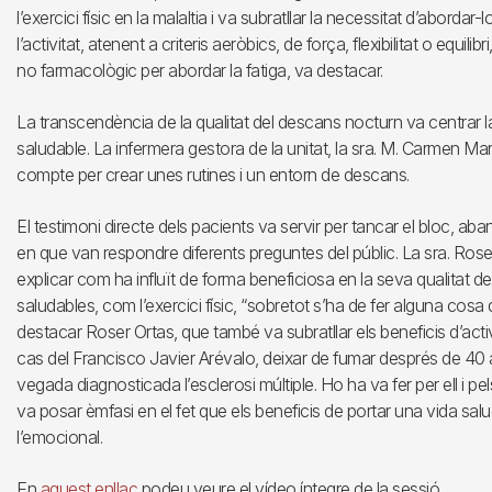
l’exercici físic en la malaltia i va subratllar la necessitat d’abordar
l’activitat, atenent a criteris aeròbics, de força, flexibilitat o equili
no farmacològic per abordar la fatiga, va destacar.
La transcendència de la qualitat del descans nocturn va centrar la
saludable. La infermera gestora de la unitat, la sra. M. Carmen Mar
compte per crear unes rutines i un entorn de descans.
El testimoni directe dels pacients va servir per tancar el bloc, a
en que van respondre diferents preguntes del públic. La sra. Roser
explicar com ha influït de forma beneficiosa en la seva qualitat d
saludables, com l’exercici físic, “sobretot s’ha de fer alguna cosa 
destacar Roser Ortas, que també va subratllar els beneficis d’activi
cas del Francisco Javier Arévalo, deixar de fumar després de 40 
vegada diagnosticada l’esclerosi múltiple. Ho ha va fer per ell i pel
va posar èmfasi en el fet que els beneficis de portar una vida sal
l’emocional.
En
aquest enllaç
podeu veure el vídeo íntegre de la sessió