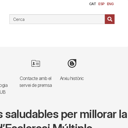
CAT
ESP
ENG
e
Image
Image
Contacte amb el
Arxiu històric
ogia
servei de premsa
HUB
 saludables per millorar la