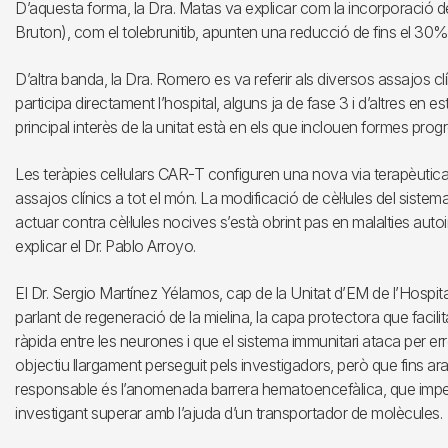
D’aquesta forma, la Dra. Matas va explicar com la incorporació de
Bruton), com el tolebrunitib, apunten una reducció de fins el 30% 
D’altra banda, la Dra. Romero es va referir als diversos assajos c
participa directament l’hospital, alguns ja de fase 3 i d’altres en 
principal interès de la unitat està en els que inclouen formes prog
Les teràpies cel·lulars CAR-T configuren una nova via terapèutic
assajos clínics a tot el món. La modificació de cèl·lules del sist
actuar contra cèl·lules nocives s’està obrint pas en malalties auto
explicar el Dr. Pablo Arroyo.
El Dr. Sergio Martínez Yélamos, cap de la Unitat d’EM de l’Hospita
parlant de regeneració de la mielina, la capa protectora que facili
ràpida entre les neurones i que el sistema immunitari ataca per erro
objectiu llargament perseguit pels investigadors, però que fins ar
responsable és l’anomenada barrera hematoencefàlica, que impedei
investigant superar amb l’ajuda d’un transportador de molècules.