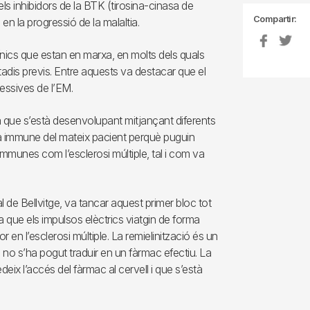
ls inhibidors de la BTK (tirosina-cinasa de
Compartir:
en la progressió de la malaltia.
línics que estan en marxa, en molts dels quals
estadis previs. Entre aquests va destacar que el
ressives de l’EM.
a que s’està desenvolupant mitjançant diferents
ema immune del mateix pacient perquè puguin
immunes com l’esclerosi múltiple, tal i com va
l de Bellvitge, va tancar aquest primer bloc tot
ta que els impulsos elèctrics viatgin de forma
r en l’esclerosi múltiple. La remielinització és un
a no s’ha pogut traduir en un fàrmac efectiu. La
x l’accés del fàrmac al cervell i que s’està