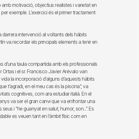
-lo amb motivació, objectius realistes i varietat en
bri, per exemple. L’exercici és el primer tractament
 darrera intervenció al voltants dels hàbits
tín va recordar els principals elements a tenir en
bans d’una taula compartida amb els professionals
 Ortas i el sr. Francisco Javier Arévalo van
e vida la incorporació d’alguns d’aquests hàbits
que t’agradi, en el meu cas és la piscina”, va
tats cognitives, com ara estudiar italià. En el
anys va ser el gran canvi que va enfrontar una
s seus i ”he guanyat en salut, humor, son...”. Es
udable es veuen tant en l’àmbit físic com en