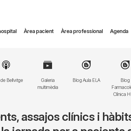
avegación
hospital
Àrea pacient
Àrea professional
Agenda
incipal
Image
Image
Image
Imag
de Bellvitge
Galeria
Blog Aula ELA
Blog
multimèdia
Farmacol
Clínica 
ts, assajos clínics i hàbits