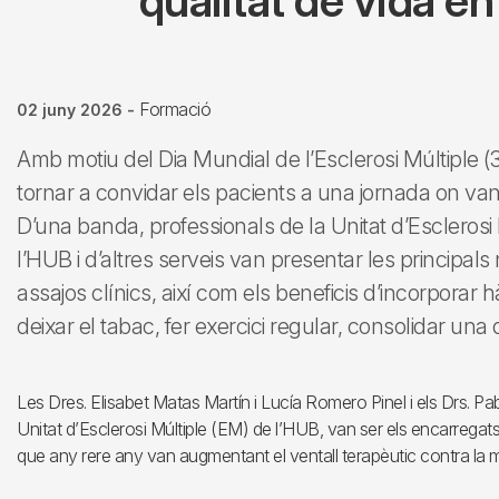
qualitat de vida en
Formació
02 juny 2026
-
Amb motiu del Dia Mundial de l’Esclerosi Múltiple (3
tornar a convidar els pacients a una jornada on van 
D’una banda, professionals de la Unitat d’Esclerosi
l’HUB i d’altres serveis van presentar les principals
assajos clínics, així com els beneficis d’incorporar
deixar el tabac, fer exercici regular, consolidar una 
Les Dres. Elisabet Matas Martín i Lucía Romero Pinel i els Drs. Pa
Unitat d’Esclerosi Múltiple (EM) de l’HUB, van ser els encarregats
que any rere any van augmentant el ventall terapèutic contra la ma