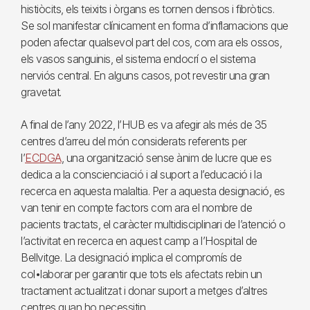
histiòcits, els teixits i òrgans es tornen densos i fibròtics.
Se sol manifestar clínicament en forma d’inflamacions que
poden afectar qualsevol part del cos, com ara els ossos,
els vasos sanguinis, el sistema endocrí o el sistema
nerviós central. En alguns casos, pot revestir una gran
gravetat.
A final de l’any 2022, l’HUB es va afegir als més de 35
centres d’arreu del món considerats referents per
l’
ECDGA
, una organització sense ànim de lucre que es
dedica a la conscienciació i al suport a l’educació i la
recerca en aquesta malaltia. Per a aquesta designació, es
van tenir en compte factors com ara el nombre de
pacients tractats, el caràcter multidisciplinari de l’atenció o
l’activitat en recerca en aquest camp a l’Hospital de
Bellvitge. La designació implica el compromís de
col•laborar per garantir que tots els afectats rebin un
tractament actualitzat i donar suport a metges d’altres
centres quan ho necessitin.