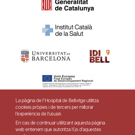
La pàgina de l'Hospital de Bellvitge utilitza
cookies pròpies i de tercers per millorar
Pie
l’experiència de l’usuari.
Contacte
de
En cas de continuar utilitzant aquesta pàgina
Accessibilitat
Avís legal
Ajuda
web entenem que autoritza l’ús d’aquestes