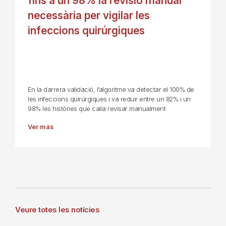
fins a un 98% la revisió manual
necessària per vigilar les
infeccions quirúrgiques
En la darrera validació, l’algoritme va detectar el 100% de
les infeccions quirúrgiques i va reduir entre un 82% i un
98% les històries que calia revisar manualment
Ver más
Veure totes les notícies