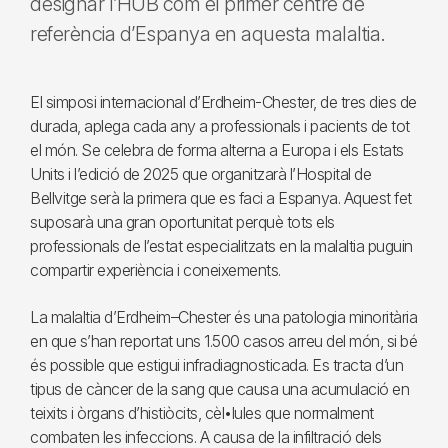
designar l’HUB com el primer centre de
referència d’Espanya en aquesta malaltia.
El simposi internacional d’Erdheim-Chester, de tres dies de
durada, aplega cada any a professionals i pacients de tot
el món. Se celebra de forma alterna a Europa i els Estats
Units i l’edició de 2025 que organitzarà l’Hospital de
Bellvitge serà la primera que es faci a Espanya. Aquest fet
suposarà una gran oportunitat perquè tots els
professionals de l’estat especialitzats en la malaltia puguin
compartir experiència i coneixements.
La malaltia d’Erdheim–Chester és una patologia minoritària
en que s’han reportat uns 1.500 casos arreu del món, si bé
és possible que estigui infradiagnosticada. Es tracta d’un
tipus de càncer de la sang que causa una acumulació en
teixits i òrgans d’histiòcits, cèl•lules que normalment
combaten les infeccions. A causa de la infiltració dels