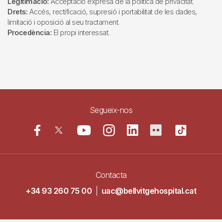
Legitimació:
Acceptació expresa de la política de privacitat.
Drets:
Accés, rectificació, supresió i portabilitat de les dades,
limitació i oposició al seu tractament.
Procedència:
El propi interessat.
Segueix-nos
Contacta
+34 93 260 75 00
|
uac@bellvitgehospital.cat