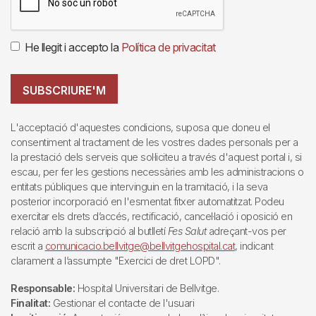
He llegit i accepto la
Política de privacitat
SUBSCRIURE'M
L'acceptació d'aquestes condicions, suposa que doneu el
consentiment al tractament de les vostres dades personals per a
la prestació dels serveis que sol·liciteu a través d'aquest portal i, si
escau, per fer les gestions necessàries amb les administracions o
entitats públiques que intervinguin en la tramitació, i la seva
posterior incorporació en l'esmentat fitxer automatitzat. Podeu
exercitar els drets d’accés, rectificació, cancel·lació i oposició en
relació amb la subscripció al butlletí
Fes Salut
adreçant-vos per
escrit a
comunicacio.bellvitge@bellvitgehospital.cat
, indicant
clarament a l’assumpte "Exercici de dret LOPD".
Responsable:
Hospital Universitari de Bellvitge.
Finalitat:
Gestionar el contacte de l'usuari