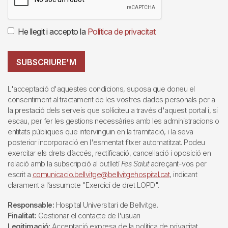
He llegit i accepto la
Política de privacitat
SUBSCRIURE'M
L'acceptació d'aquestes condicions, suposa que doneu el
consentiment al tractament de les vostres dades personals per a
la prestació dels serveis que sol·liciteu a través d'aquest portal i, si
escau, per fer les gestions necessàries amb les administracions o
entitats públiques que intervinguin en la tramitació, i la seva
posterior incorporació en l'esmentat fitxer automatitzat. Podeu
exercitar els drets d’accés, rectificació, cancel·lació i oposició en
relació amb la subscripció al butlletí
Fes Salut
adreçant-vos per
escrit a
comunicacio.bellvitge@bellvitgehospital.cat
, indicant
clarament a l’assumpte "Exercici de dret LOPD".
Responsable:
Hospital Universitari de Bellvitge.
Finalitat:
Gestionar el contacte de l'usuari
Legitimació:
Acceptació expresa de la política de privacitat.