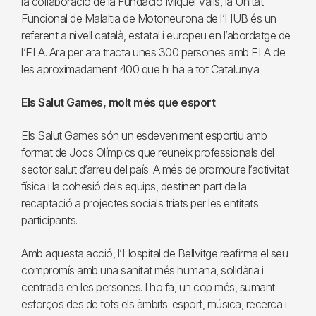
la col·laboració de la Fundació Miquel Valls, la Unitat
Funcional de Malaltia de Motoneurona de l’HUB és un
referent a nivell català, estatal i europeu en l’abordatge de
l’ELA. Ara per ara tracta unes 300 persones amb ELA de
les aproximadament 400 que hi ha a tot Catalunya.
Els Salut Games, molt més que esport
Els Salut Games són un esdeveniment esportiu amb
format de Jocs Olímpics que reuneix professionals del
sector salut d’arreu del país. A més de promoure l’activitat
física i la cohesió dels equips, destinen part de la
recaptació a projectes socials triats per les entitats
participants.
Amb aquesta acció, l’Hospital de Bellvitge reafirma el seu
compromís amb una sanitat més humana, solidària i
centrada en les persones. I ho fa, un cop més, sumant
esforços des de tots els àmbits: esport, música, recerca i