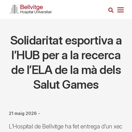
Vés
Cerca
al
Togg
contingut
navig
Solidaritat esportiva a
l’HUB per a la recerca
de l’ELA de la mà dels
Salut Games
21 maig 2026
-
L’Hospital de Bellvitge ha fet entrega d’un xec