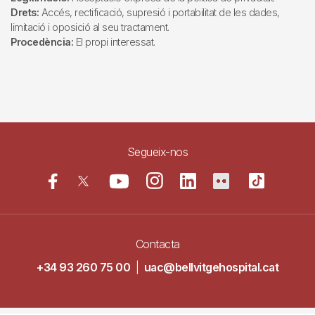
Drets:
Accés, rectificació, supresió i portabilitat de les dades,
limitació i oposició al seu tractament.
Procedència:
El propi interessat.
Segueix-nos
Contacta
+34 93 260 75 00
|
uac@bellvitgehospital.cat