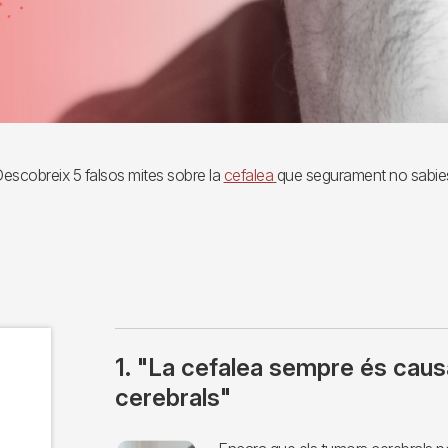
escobreix 5 falsos mites sobre la
cefalea
que segurament no sabie
1. "La cefalea sempre és cau
cerebrals"
Imagen