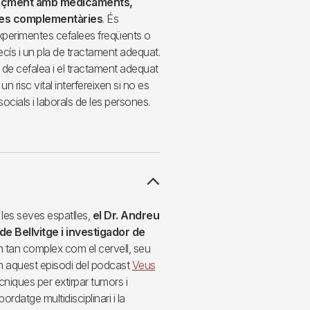
caçment amb medicaments,
àpies complementàries
. És
xperimentes cefalees freqüents o
ecís i un pla de tractament adequat.
s de cefalea i el tractament adequat
 risc vital interfereixen si no es
cials i laborals de les persones.
les seves espatlles,
el Dr. Andreu
e Bellvitge i investigador de
an tan complex com el cervell, seu
En aquest episodi del podcast
Veus
cniques per extirpar tumors i
ordatge multidisciplinari i la