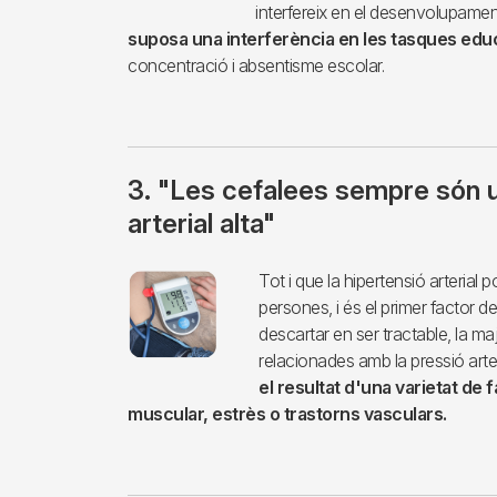
interfereix en el desenvolupamen
suposa una interferència en les tasques educ
concentració i absentisme escolar.
3. "Les cefalees sempre són u
arterial alta"
Imagen
Tot i que la hipertensió arterial
persones, i és el primer factor
descartar en ser tractable, la ma
relacionades amb la pressió arteri
el resultat d'una varietat de 
muscular, estrès o trastorns vasculars.