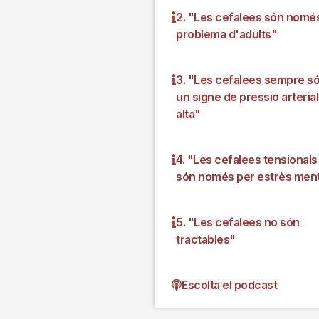
2. "Les cefalees són nomé
problema d'adults"
3. "Les cefalees sempre s
un signe de pressió arterial
alta"
4. "Les cefalees tensionals
són només per estrès ment
5. "Les cefalees no són
tractables"
Escolta el podcast