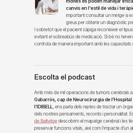
moltes es poden manejar efi
canvis en l'estil de vida i ter
important consultar un metge si e
greus per obtenir un diagnòstic pr
I sobretot que el pacient sàpiga reconèixer el tipu
evitant el sobreabús de medicació. Si bé no tenen un
controla de manera important amb les capacitats so
Escolta el podcast
Amb més de mil operacions de tumors cerebrals a 
Gabarrós, cap de Neurocirurgia de l’Hospital d
l’IDIBELL
, ens parla dels reptes de tractar un òrg
dels nostres pensaments, records i personalitat. 
de Bellvitge
descobrim el mapatge cerebral i les tè
preservar funcions vitals, així com l’impacte d’un ab