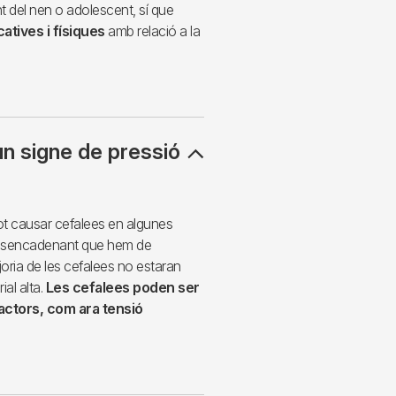
t del nen o adolescent, sí que
atives i físiques
amb relació a la
n signe de pressió
 pot causar cefalees en algunes
 desencadenant que hem de
joria de les cefalees no estaran
al alta.
Les cefalees poden ser
factors, com ara tensió