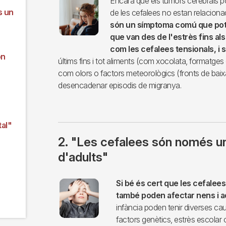
Encara que els tumors cerebrals p
s un
de les cefalees no estan relacion
són un símptoma comú que pot t
que van des de l'estrès fins a
com les cefalees tensionals, i 
ón
últims fins i tot aliments (com xocolata, formatges 
com olors o factors meteorològics (fronts de bai
desencadenar episodis de migranya.
al"
2. "Les cefalees són només u
d'adults"
Imagen
Si bé és cert que les cefale
també poden afectar nens i a
infància poden tenir diverses ca
factors genètics, estrès escolar 