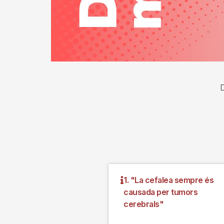
D
1. "La cefalea sempre és
causada per tumors
cerebrals"