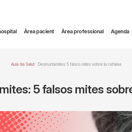
avegación
hospital
Àrea pacient
Àrea professional
Agenda
incipal
Aula de Salut
Desmuntamites: 5 falsos mites sobre la cefalea
tes: 5 falsos mites sobre