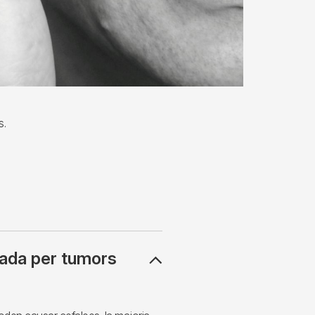
s.
sada per tumors