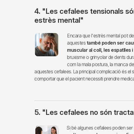
4. "Les cefalees tensionals s
estrès mental"
Imagen
Encara que l'estrès mental pot d
aquestes
també poden ser caus
muscular al coll, les espatlles 
bruxisme o grinyolar de dents dura
com la mala postura, la manca de 
aquestes cefalees. La principal complicació és el
comportar que el pacient necessiti prendre medicac
5. "Les cefalees no són tract
Imagen
Si bé algunes cefalees poden ser pe