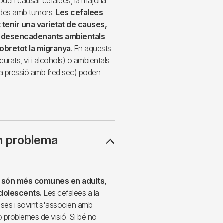
oden causar cefalees, la majoria
ades amb tumors.
Les cefalees
enir una varietat de causes,
ls desencadenants ambientals
sobretot la migranya
. En aquests
curats, vi i alcohols) o ambientals
xa pressió amb fred sec) poden
n problema
es són més comunes en adults,
dolescents.
Les cefalees a la
uses i sovint s'associen amb
o problemes de visió. Si bé no