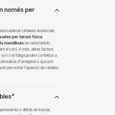
ón només per
esencadenar cefalees tensionals,
ades per tensió física
i la mandíbula
(el característic
nt el son). A més, altres factors
son o la fatiga poden contribuir a
 sobreabús d'analgèsics que pot
ió per evitar l'aparició de cefalea.
ables"
rsistents o difícils de tractar,