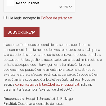
He llegit i accepto la
Política de privacitat
SUBSCRIURE'M
L'acceptació d'aquestes condicions, suposa que doneu el
consentiment al tractament de les vostres dades personals per a
la prestació dels serveis que sol·liciteu a través d'aquest portal i, si
escau, per fer les gestions necessàries amb les administracions o
entitats públiques que intervinguin en la tramitació, i la seva
posterior incorporació en l'esmentat fitxer automatitzat. Podeu
exercitar els drets d’accés, rectificació, cancel·lació i oposició en
relació amb la subscripció al butlletí
Fes Salut
adreçant-vos per
escrit a
comunicacio.bellvitge@bellvitgehospital.cat
, indicant
clarament a l’assumpte "Exercici de dret LOPD".
Responsable:
Hospital Universitari de Bellvitge.
Finalitat:
Gestionar el contacte de l'usuari