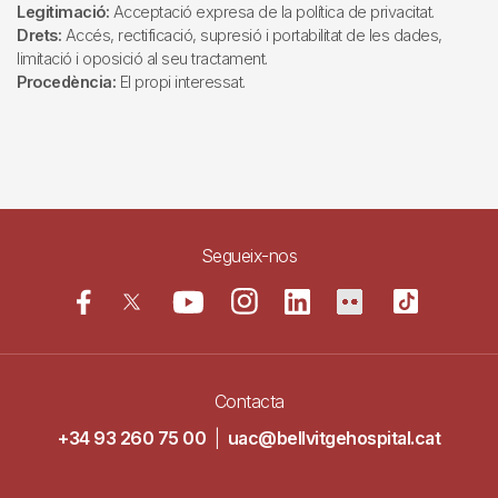
Legitimació:
Acceptació expresa de la política de privacitat.
Drets:
Accés, rectificació, supresió i portabilitat de les dades,
limitació i oposició al seu tractament.
Procedència:
El propi interessat.
Segueix-nos
Contacta
+34 93 260 75 00
|
uac@bellvitgehospital.cat