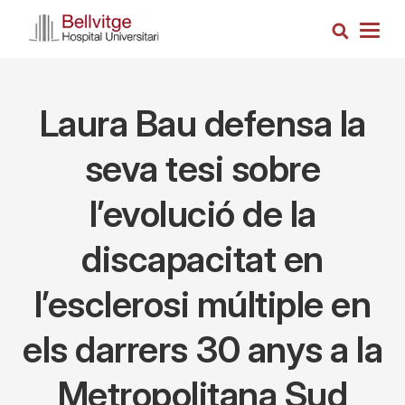
Vés
Cerca
al
Togg
contingut
navig
Laura Bau defensa la
seva tesi sobre
l’evolució de la
discapacitat en
l’esclerosi múltiple en
els darrers 30 anys a la
Metropolitana Sud