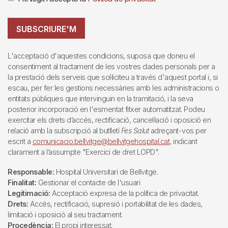
SUBSCRIURE'M
L'acceptació d'aquestes condicions, suposa que doneu el
consentiment al tractament de les vostres dades personals per a
la prestació dels serveis que sol·liciteu a través d'aquest portal i, si
escau, per fer les gestions necessàries amb les administracions o
entitats públiques que intervinguin en la tramitació, i la seva
posterior incorporació en l'esmentat fitxer automatitzat. Podeu
exercitar els drets d’accés, rectificació, cancel·lació i oposició en
relació amb la subscripció al butlletí
Fes Salut
adreçant-vos per
escrit a
comunicacio.bellvitge@bellvitgehospital.cat
, indicant
clarament a l’assumpte "Exercici de dret LOPD".
Responsable:
Hospital Universitari de Bellvitge.
Finalitat:
Gestionar el contacte de l'usuari
Legitimació:
Acceptació expresa de la política de privacitat.
Drets:
Accés, rectificació, supresió i portabilitat de les dades,
limitació i oposició al seu tractament.
Procedència:
El propi interessat.