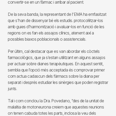
convertir-se en un fàrmac i arribar al pacient.
De la seva banda, la representant de l'EMA ha emfasitzat
que s'han de dissenyar bé els estudis. protocol·litzar-los
amb guies d’harmonització i avaluar-los en funció de les
regions on es fan els assajos clínics, atenent així a
possibles biaxos poblacionals o assistencials.
Per últim, cal destacar que es van abordar els còctels
farmacològics, que ja s’estan utilitzant en alguns assajos
per actuar sobre dianes terapèutiques. En aquest sentit,
sembla que l’opció més acceptada és comprovar primer
com actua cadascun dels fàrmacs sobre la diana per
separat i després estudiar les sinèrgies que poden registrar
junts.
Tal i com conclou la Dra. Povedano, “des de la unitat de
malaltia de motoneurona creiem que aquestes reunions
on tenen cabuda totes les parts, inclosa la veu dels