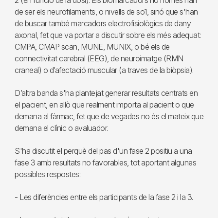
2 (en funció de la dosi). Els biomarcadors no només han
de ser els neurofilaments, o nivells de so1, sinó que s'han
de buscar també marcadors electrofisiològics de dany
axonal, fet que va portar a discutir sobre els més adequat:
CMPA, CMAP scan, MUNE, MUNIX, o bé els de
connectivitat cerebral (EEG), de neuroimatge (RMN
craneal) o d’afectació muscular (a traves de la biòpsia).
D’altra banda s'ha plantejat generar resultats centrats en
el pacient, en allò que realment importa al pacient o que
demana al fàrmac, fet que de vegades no és el mateix que
demana el clínic o avaluador.
S'ha discutit el perquè del pas d'un fase 2 positiu a una
fase 3 amb resultats no favorables, tot aportant algunes
possibles respostes:
- Les diferències entre els participants de la fase 2 i la 3.