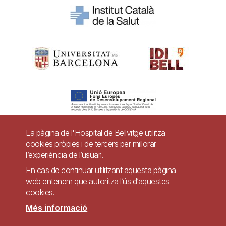
La pàgina de l'Hospital de Bellvitge utilitza
cookies pròpies i de tercers per millorar
Pie
l’experiència de l’usuari.
Contacte
de
En cas de continuar utilitzant aquesta pàgina
Accessibilitat
Avís legal
Ajuda
web entenem que autoritza l’ús d’aquestes
página
cookies.
Política de Privacitat de Sistemes de Vigilància
Mapa web
Més informació
Imagen