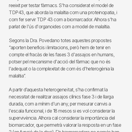
reeixit per testar fàrmacs. S'ha considerat el model de
TDP43, que aborda la malaltia com una proteinopatia, i
com fer servir TDP 43 com a biomarcador. Alhora s'ha
parlat de l'ús d'organoides com a model de malaltia.
Segons la Dra. Povedano totes aquestes propostes
“aporten beneficis i limitacions, però hem de tenir en
compte el fracàs de les fases 3 d'assajos en humans,
potser pel mecanisme d'acció del fàrmac que no és
l'adequat o la complexitat de com és d'heterogènia la
malaltia”.
A partir d’aquesta heterogeneïtat, s’ha confirmat la
necessitat de realitzar assajos clínics fase 3 i de llarga
durada, com a mínim d'un any, per mesurar canvis a
l'escala funcional, i de 18 mesos si es vol considerar la
supervivència. Alhora cal considerar la importància del
biomarcador, que permetrà valorar la resposta en un fase