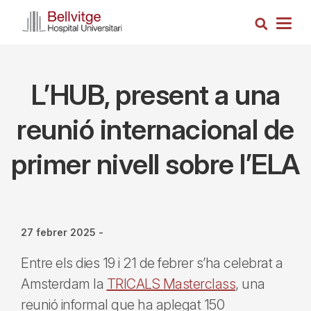
Vés
Cerca
al
Togg
contingut
navig
L’HUB, present a una
reunió internacional de
primer nivell sobre l’ELA
27 febrer 2025
-
Entre els dies 19 i 21 de febrer s’ha celebrat a
Amsterdam la
TRICALS Masterclass
, una
reunió informal que ha aplegat 150