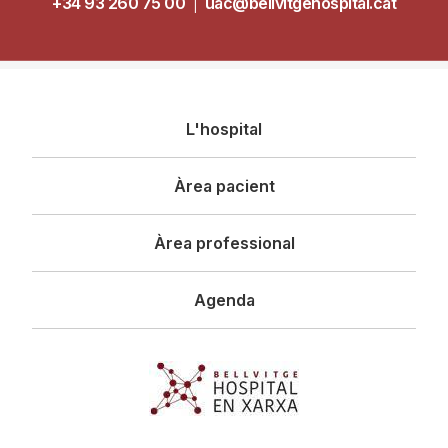
+34 93 260 75 00
|
uac@bellvitgehospital.cat
Navegació
L'hospital
principal
Àrea pacient
Àrea professional
Agenda
Imagen