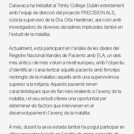
Caravaca ha treballat al Trinity College Dublin estretament
amb l'equip de direcció del projecte PRECISION ALS,
sota la supervisió de la Dra. Orla Hardiman, així com amb
investigadors de diverses disciplines implicades també en
l'estudi de la malaltia.
Actualment, està participant en l'anàlisi de les dades del
Registre Nacional Irlandès de Pacients amb ELA, un dels
més antics i de més volum a nivell europeu, amb l'objectiu
d'identificar i caracteritzar aquells pacients amb fenotips
restringits de la malaltia i aquells amb una supervivència
superior a la mitjana. Aquests pacients tenen
característiques que els fan més resilients a l'avenç de la
malaltia, i el seu estudi ofereix una oportunitat per
determinar els factors que intervenen en el
desenvolupament i l'avenç de la malaltia.
A més, durant la seva estada també ha pogut participar en