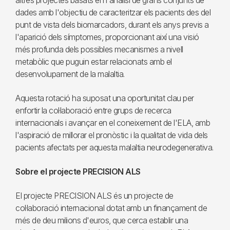
altres projectes basats en l'anàlisi de grans conjunts de
dades amb l'objectiu de caracteritzar els pacients des del
punt de vista dels biomarcadors, durant els anys previs a
l'aparició dels símptomes, proporcionant així una visió
més profunda dels possibles mecanismes a nivell
metabòlic que puguin estar relacionats amb el
desenvolupament de la malaltia.
Aquesta rotació ha suposat una oportunitat clau per
enfortir la col·laboració entre grups de recerca
internacionals i avançar en el coneixement de l'ELA, amb
l'aspiració de millorar el pronòstic i la qualitat de vida dels
pacients afectats per aquesta malaltia neurodegenerativa.
Sobre el projecte PRECISION ALS
El projecte PRECISION ALS és un projecte de
col·laboració internacional dotat amb un finançament de
més de deu milions d'euros, que cerca establir una