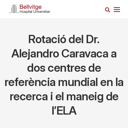
Vés
Cerca
al
Togg
contingut
navig
Rotació del Dr.
Alejandro Caravaca a
dos centres de
referència mundial en la
recerca i el maneig de
l’ELA