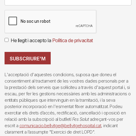
He llegit i accepto la
Política de privacitat
SUBSCRIURE'M
L'acceptació d'aquestes condicions, suposa que doneu el
consentiment al tractament de les vostres dades personals per a
la prestació dels serveis que sol·liciteu a través d'aquest portal i, si
escau, per fer les gestions necessàries amb les administracions o
entitats públiques que intervinguin en la tramitació, i la seva
posterior incorporació en l'esmentat fitxer automatitzat. Podeu
exercitar els drets d’accés, rectificació, cancel·lació i oposició en
relació amb la subscripció al butlletí
Fes Salut
adreçant-vos per
escrit a
comunicacio.bellvitge@bellvitgehospital.cat
, indicant
clarament a l’assumpte "Exercici de dret LOPD".