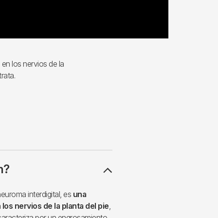
n los nervios de la
trata.
n?
uroma interdigital, es
una
os nervios de la planta del pie
,
caracteriza por un engrosamiento