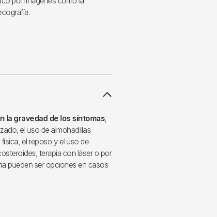
tico por imágenes como la
cografía.
n la gravedad de los síntomas
,
zado, el uso de almohadillas
 física, el reposo y el uso de
osteroides, terapia con láser o por
roma pueden ser opciones en casos