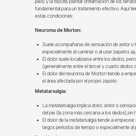
pies) y la fascitis plantar (inflamación de los tendo
fundamental para un tratamiento efectivo. Aquí tie
estas condiciones:
Neuroma de Morton:
Suele acompañarse de sensación de ardor o 
especialmente al caminar o al usar zapatos aj
El dolor suele localizarse entre los dedos, pe
(generalmente entre el tercer y cuarto dedos de
El dolor del neuroma de Morton tiende a empe
el área afectada por el propio zapato.
Metatarsalgia:
La metatarsalgia implica dolor, ardor o sensaci
del pie (la zona más cercana a los dedos),sin
El dolor de la metatarsalgia tiende a empeorar 
largos períodos de tiempo o especialmente al 