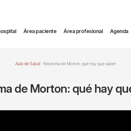
vegación
hospital
Área paciente
Área profesional
Agenda
incipal
Aula de Salud
Neuroma de Morton: qué hay que saber
a de Morton: qué hay qu