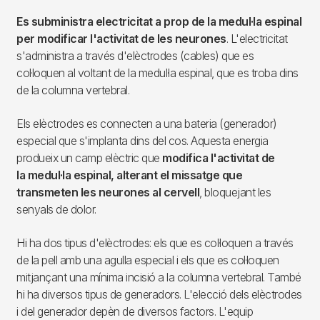
Es subministra electricitat a prop de la medul·la espinal
per modificar l'activitat de les neurones
. L'electricitat
s'administra a través d'elèctrodes (cables) que es
col·loquen al voltant de la medul·la espinal, que es troba dins
de la columna vertebral.
Els elèctrodes es connecten a una bateria (generador)
especial que s'implanta dins del cos. Aquesta energia
produeix un camp elèctric que
modifica l'activitat de
la medul·la espinal, alterant el missatge que
transmeten les neurones al cervell
, bloquejant les
senyals de dolor.
Hi ha dos tipus d'elèctrodes: els que es col·loquen a través
de la pell amb una agulla especial i els que es col·loquen
mitjançant una mínima incisió a la columna vertebral. També
hi ha diversos tipus de generadors. L'elecció dels elèctrodes
i del generador depèn de diversos factors. L'equip