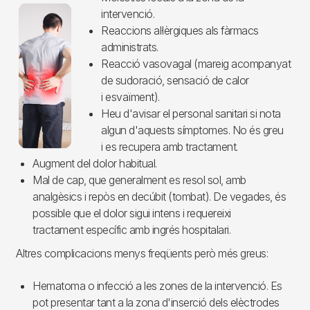
Imagen
intervenció.
Reaccions al·lèrgiques als fàrmacs
administrats.
Reacció vasovagal (mareig acompanyat
de sudoració, sensació de calor
i esvaïment).
Heu d'avisar el personal sanitari si nota
algun d'aquests símptomes. No és greu
i es recupera amb tractament.
Augment del dolor habitual.
Mal de cap, que generalment es resol sol, amb
analgèsics i repòs en decúbit (tombat). De vegades, és
possible que el dolor sigui intens i requereixi
tractament específic amb ingrés hospitalari.
Altres complicacions menys freqüents però més greus:
Hematoma o infecció a les zones de la intervenció. Es
pot presentar tant a la zona d'inserció dels elèctrodes