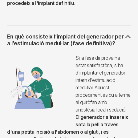
procedeix a l'implant definitiu.
En què consisteix l’implant del generador per
a l’estimulació medul·lar (fase definitiva)?
Imagen
Si la fase de prova ha
estat satisfactòria, s'ha
d'implantar el generador
intern d'estimulació
medul·lar. Aquest
procediment es du a terme
al quiròfan amb
anestèsia local i sedació.
El generador s'insereix
sota la pell a través
d'una petita incisió a l'abdomen o al gluti, i es