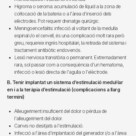
Higroma o seroma: acumulació de líquid a la zona de
col·locació de la bateria o a l'àrea d'inserció dels
elèctrodes. Pot requerir drenatge quirúrgic.
Meningoencefalitis: infecció al voltant de la medul·la
espinal i/o el cervell, és una complicació molt rara però
greu, requereix ingrés hospitalari, la retirada del sistema i
tractament antibiòtic endovenós.
Lesió nerviosa transitòria o permanent. Extremadament
rara, sol passar com a conseqüència d'un hematoma,
infecció o lesió directa de l'agulla o l'elèctrode.
B. Tenir implantat un sistema d’estimulació medul·lar
en i a la teràpia d’estimulació (complicacions a llarg
termini)
Alleugeriment insuficient del dolor o pèrdua de
l'alleugeriment del dolor.
Canvis no desitjats a l'estimulació.
Infecció a l'àrea d'implantació del generador i/o a l'àrea