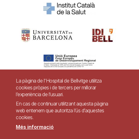
La pàgina de l'Hospital de Bellvitge utilitza
cookies pròpies i de tercers per millorar
Pie
l’experiència de l’usuari.
Contacte
de
En cas de continuar utilitzant aquesta pàgina
Accessibilitat
Avís legal
Ajuda
web entenem que autoritza l’ús d’aquestes
página
cookies.
Política de Privacitat de Sistemes de Vigilància
Mapa web
Més informació
Imagen