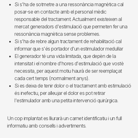
Si s'ha de sotmetre a una ressonància magnètica cal
posar-se en contacte amb el personal mèdic
responsable del tractament. Actualment existeixen al
mercat generadors d'estimulació que permeten fer una
ressonància magnètica sense problemes.
Si s'ha de rebre algun tractament de rehabilitació cal
informar que s'és portador d'un estimulador medul·lar
El generador té una vida limitada, que depèn de la
intensitat i el nombre d'hores d'estimulació que vostè
necessita, per aquest motiu haurà de ser reemplaçat
cada cert temps (normalment anys).
Si es deixa de tenir dolor o el tractament amb estimulació
és inefectiu, per alleujar el dolor es pot retirar
l'estimulador amb una petita intervenció quirúrgica.
Un cop implantat es lliurarà un carnet identificatiu i un full
informatiu amb consells i advertiments.