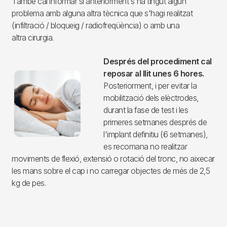
També cal informar si anteriorment s'ha tingut algun
problema amb alguna altra tècnica que s'hagi realitzat
(infiltració / bloqueig / radiofreqüència) o amb una
altra cirurgia.
Després del procediment cal
Imagen
reposar al llit unes 6 hores.
Posteriorment, i per evitar la
mobilització dels elèctrodes,
durant la fase de test i les
primeres setmanes després de
l'implant definitiu (6 setmanes),
es recomana no realitzar
moviments de flexió, extensió o rotació del tronc, no aixecar
les mans sobre el cap i no carregar objectes de més de 2,5
kg de pes.