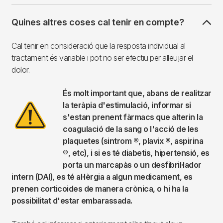
Quines altres coses cal tenir en compte?
Cal tenir en consideració que la resposta individual al
tractament és variable i pot no ser efectiu per alleujar el
dolor.
És molt important que, abans de realitzar
Imagen
la teràpia d'estimulació, informar si
s'estan prenent fàrmacs que alterin la
coagulació de la sang o l'acció de les
plaquetes (sintrom ®, plavix ®, aspirina
®, etc), i si es té diabetis, hipertensió, es
porta un marcapàs o un desfibril·lador
intern (DAI), es té al·lèrgia a algun medicament, es
prenen corticoides de manera crònica, o hi ha la
possibilitat d'estar embarassada.