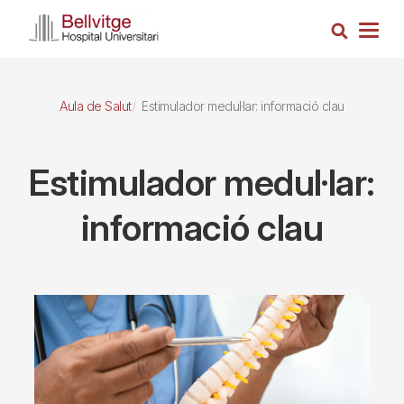
Vés
Cerca
al
Togg
contingut
navig
Aula de Salut
Estimulador medul·lar: informació clau
Estimulador medul·lar:
informació clau
Imagen