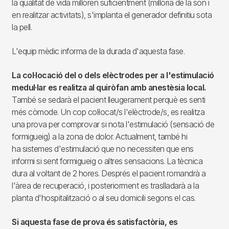
la qualitat de vida milloren suficientment (milloria de la son i
en realitzar activitats), s'implanta el generador definitiu sota
la pell.
L'equip mèdic informa de la durada d'aquesta fase.
La col·locació del o dels elèctrodes per a l'estimulació
medul·lar es realitza al quiròfan amb anestèsia local.
També se sedarà el pacient lleugerament perquè es senti
més còmode. Un cop col·locat/s l'elèctrode/s, es realitza
una prova per comprovar si nota l'estimulació (sensació de
formigueig) a la zona de dolor. Actualment, també hi
ha sistemes d'estimulació que no necessiten que ens
informi si sent formigueig o altres sensacions. La tècnica
dura al voltant de 2 hores. Després el pacient romandrà a
l'àrea de recuperació, i posteriorment es traslladarà a la
planta d'hospitalització o al seu domicili segons el cas.
Si aquesta fase de prova és satisfactòria, es