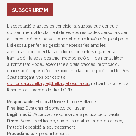
SUBSCRIURE'M
L'acceptació d'aquestes condicions, suposa que doneu el
consentiment al tractament de les vostres dades personals per
a la prestació dels serveis que sol·liciteu a través d'aquest portal
i, si escau, per fer les gestions necessàries amb les
administracions o entitats públiques que intervinguin en la
tramitació, i la seva posterior incorporació en l'esmentat fitxer
automatitzat. Podeu exercitar els drets d’accés, rectificació,
cancel·lació i oposició en relació amb la subscripció al butlletí
Fes
Salut
adreçant-vos per escrit a
comunicacio.bellvitge@bellvitgehospital.cat
, indicant clarament a
l’assumpte "Exercici de dret LOPD".
Responsable:
Hospital Universitari de Bellvitge.
Finalitat:
Gestionar el contacte de l'usuari
Legitimació:
Acceptació expresa de la política de privacitat.
Drets:
Accés, rectificació, supresió i portabilitat de les dades,
limitació i oposició al seu tractament.
Procedència:
El propi interessat.