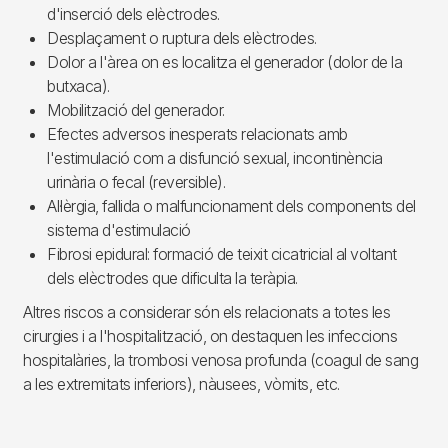
d'inserció dels elèctrodes.
Desplaçament o ruptura dels elèctrodes.
Dolor a l'àrea on es localitza el generador (dolor de la
butxaca).
Mobilització del generador.
Efectes adversos inesperats relacionats amb
l'estimulació com a disfunció sexual, incontinència
urinària o fecal (reversible).
Al·lèrgia, fallida o malfuncionament dels components del
sistema d'estimulació
Fibrosi epidural: formació de teixit cicatricial al voltant
dels elèctrodes que dificulta la teràpia.
Altres riscos a considerar són els relacionats a totes les
cirurgies i a l'hospitalització, on destaquen les infeccions
hospitalàries, la trombosi venosa profunda (coagul de sang
a les extremitats inferiors), nàusees, vòmits, etc.