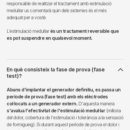
responsable de realitzar el tractament amb estimulació
medul·lar us comentarà quin dels sistemes és el més
adequat per a vostè.
L’estimulació medul·lar
és un tractament reversible que
es pot suspendre en qualsevol moment.
En què consisteix la fase de prova (fase
test)?
Abans d'implantar el generador definitiu, es passa un
període de prova (fase test) amb els elèctrodes
col·locats a un generador extern.
D'aquesta manera
s'avalua l'efectivitat de l'estimulació medul·lar
(milloria
del dolor, cobertura de l'estimulació i tolerància a la sensació
de formigueig). Si durant aquest període de prova el dolor i