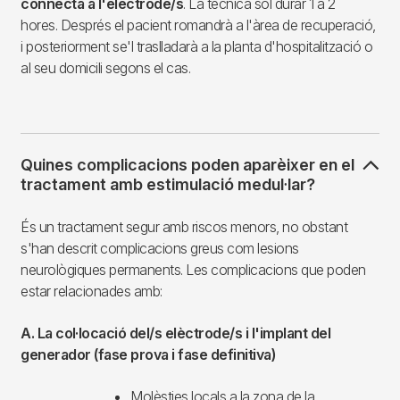
connecta a l'elèctrode/s
. La tècnica sol durar 1 a 2
hores. Després el pacient romandrà a l'àrea de recuperació,
i posteriorment se'l traslladarà a la planta d'hospitalització o
al seu domicili segons el cas.
Quines complicacions poden aparèixer en el
tractament amb estimulació medul·lar?
És un tractament segur amb riscos menors, no obstant
s'han descrit complicacions greus com lesions
neurològiques permanents. Les complicacions que poden
estar relacionades amb:
A. La col·locació del/s elèctrode/s i l'implant del
generador (fase prova i fase definitiva)
Molèsties locals a la zona de la