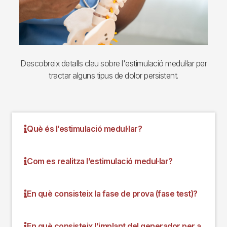
Descobreix detalls clau sobre l'estimulació medul·lar per
tractar alguns tipus de dolor persistent.
Què és l’estimulació medul·lar?
Com es realitza l’estimulació medul·lar?
En què consisteix la fase de prova (fase test)?
En què consisteix l’implant del generador per a