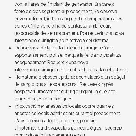
com a l'àrea de l'implant del generador. Si apareix
febre els dies següents al procediment, i/o observa
envermelliment, inflor o augment de temperatura a les
zones d’intervenció ha de contactar amb l’equip
responsable del seu tractament. Pot requerir una nova
intervenció quirúrgica i/o la retirada del sistema.
Dehiscència de la ferida: la ferida quirúrgica s’obre
espontàniament, pot ser perquè la ferida no cicatritza
adequadament. Requereix una nova
intervenció quirúrgica. Pot implicar la retirada del sistema.
Hematoma o abscés epidural: acumulació d'un coàgul
de sang o pus a l'espai epidural. Requereix ingrés
hospitalari i tractament quirúrgic urgent, ja que pot
tenir seqüeles neurològiques.
Intoxicació per anestèsics locals: ocorre quan els
anestèsics locals administrats durant el procediment
s'absorbeixen a tot l'organisme, produint
símptomes cardiovasculars i/o neurològics, requereix
monitorització i tractament intensiu.