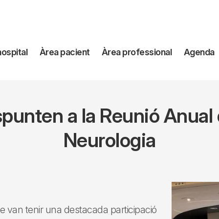
avegación
hospital
Àrea pacient
Àrea professional
Agenda
incipal
spunten a la Reunió Anual 
Neurologia
ge van tenir una destacada participació