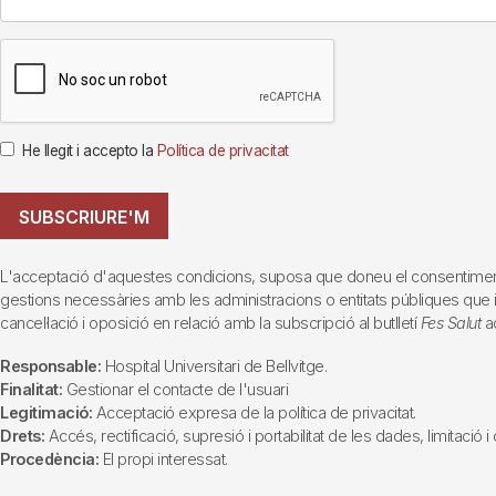
He llegit i accepto la
Política de privacitat
SUBSCRIURE'M
L'acceptació d'aquestes condicions, suposa que doneu el consentiment al 
gestions necessàries amb les administracions o entitats públiques que inte
cancel·lació i oposició en relació amb la subscripció al butlletí
Fes Salut
ad
Responsable:
Hospital Universitari de Bellvitge.
Finalitat:
Gestionar el contacte de l'usuari
Legitimació:
Acceptació expresa de la política de privacitat.
Drets:
Accés, rectificació, supresió i portabilitat de les dades, limitació 
Procedència:
El propi interessat.