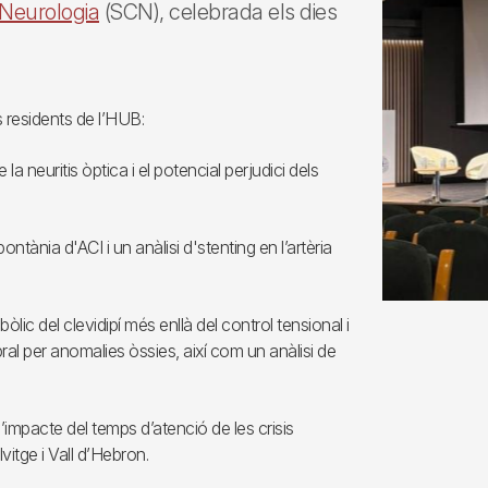
 Neurologia
(SCN), celebrada els dies
 residents de l’HUB:
a neuritis òptica i el potencial perjudici dels
ània d'ACI i un anàlisi d'stenting en l’artèria
ic del clevidipí més enllà del control tensional i
l per anomalies òssies, així com un anàlisi de
’impacte del temps d’atenció de les crisis
lvitge i Vall d’Hebron.