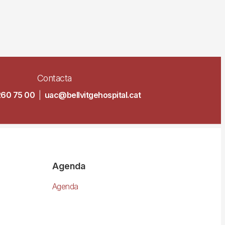
Contacta
260 75 00
|
uac@bellvitgehospital.cat
Agenda
Agenda