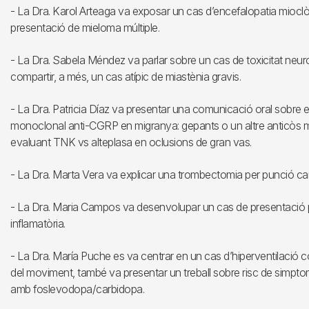
- La Dra. Karol Arteaga va exposar un cas d’encefalopatia mioc
presentació de mieloma múltiple.
- La Dra. Sabela Méndez va parlar sobre un cas de toxicitat neu
compartir, a més, un cas atípic de miastènia gravis.
- La Dra. Patricia Díaz va presentar una comunicació oral sobre e
monoclonal anti-CGRP en migranya: gepants o un altre anticòs
evaluant TNK vs alteplasa en oclusions de gran vas.
- La Dra. Marta Vera va explicar una trombectomia per punció caro
- La Dra. Maria Campos va desenvolupar un cas de presentació 
inflamatòria.
- La Dra. María Puche es va centrar en un cas d’hiperventilació c
del moviment, també va presentar un treball sobre risc de simpto
amb foslevodopa/carbidopa.