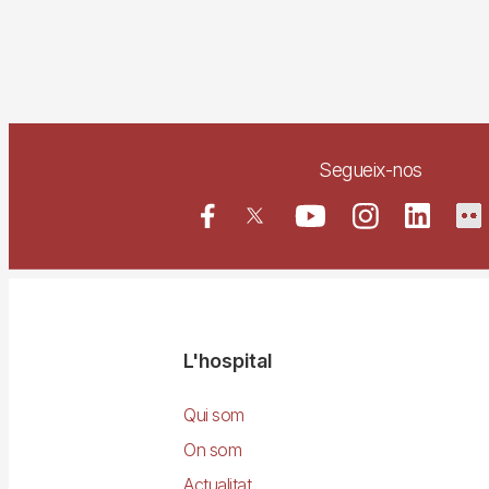
Segueix-nos
Navegació
L'hospital
principal
Qui som
On som
Actualitat