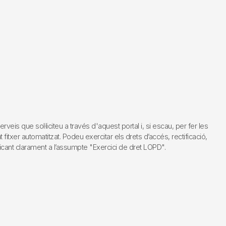
s que sol·liciteu a través d'aquest portal i, si escau, per fer les
fitxer automatitzat. Podeu exercitar els drets d’accés, rectificació,
dicant clarament a l’assumpte "Exercici de dret LOPD".