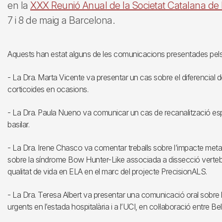
en la
XXX Reunió Anual de la Societat Catalana de
7 i 8 de maig a Barcelona.
Aquests han estat alguns de les comunicacions presentades pels
- La Dra. Marta Vicente va presentar un cas sobre el diferencial de l
corticoides en ocasions.
- La Dra. Paula Nueno va comunicar un cas de recanalització espont
basilar.
- La Dra. Irene Chasco va comentar treballs sobre l’impacte metabòl
sobre la síndrome Bow Hunter-Like associada a dissecció vertebra
qualitat de vida en ELA en el marc del projecte PrecisionALS.
- La Dra. Teresa Albert va presentar una comunicació oral sobre l
urgents en l’estada hospitalària i a l’UCI, en col·laboració entre Bel