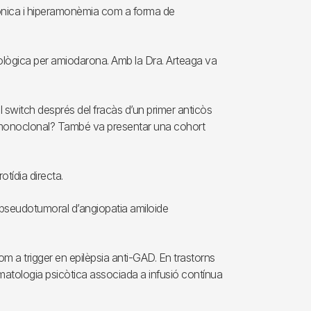
lònica i hiperamonèmia com a forma de
rològica per amiodarona. Amb la Dra. Arteaga va
l switch després del fracàs d’un primer anticòs
 monoclonal? També va presentar una cohort
tídia directa.
pseudotumoral d’angiopatia amiloide
om a trigger en epilèpsia anti-GAD. En trastorns
matologia psicòtica associada a infusió contínua