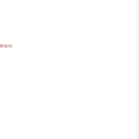
èniors