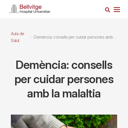
Vés
Cerca
al
Togg
contingut
navig
Aula de
Demència: consells per cuidar persones amb la malaltia
Salut
Demència: consells
per cuidar persones
amb la malaltia
Imagen