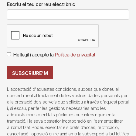
Escriu el teu correu electrònic
He llegit i accepto la
Política de privacitat
SUBSCRIURE'M
L'acceptació d'aquestes condicions, suposa que doneu el
consentiment al tractament de les vostres dades personals per
a la prestació dels serveis que sol·liciteu a través d'aquest portal
i, si escau, per fer les gestions necessàries amb les
administracions o entitats públiques que intervinguin en la
tramitació, i la seva posterior incorporació en l'esmentat fitxer
automatitzat. Podeu exercitar els drets d’accés, rectificació,
cancel·lació i oposició en relació amb la subscripció al butlletí
Fes