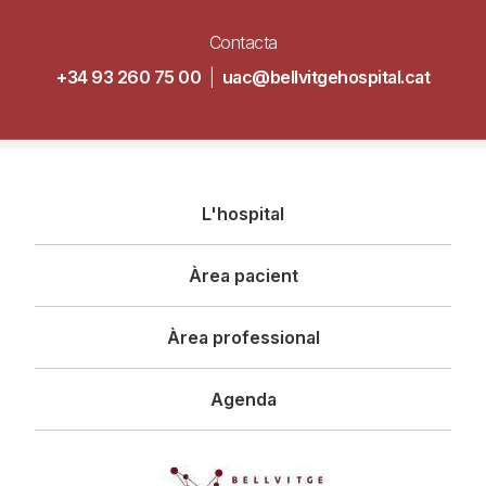
Contacta
+34 93 260 75 00
|
uac@bellvitgehospital.cat
Navegació
L'hospital
principal
Àrea pacient
Àrea professional
Agenda
Imagen