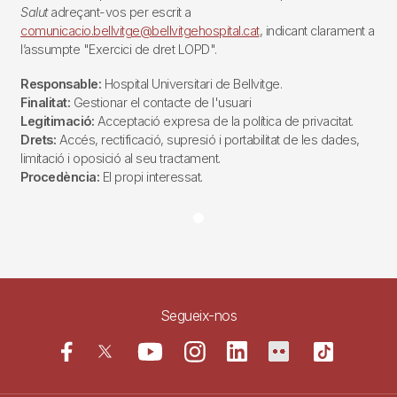
Salut
adreçant-vos per escrit a
comunicacio.bellvitge@bellvitgehospital.cat
, indicant clarament a
l’assumpte "Exercici de dret LOPD".
Responsable:
Hospital Universitari de Bellvitge.
Finalitat:
Gestionar el contacte de l'usuari
Legitimació:
Acceptació expresa de la política de privacitat.
Drets:
Accés, rectificació, supresió i portabilitat de les dades,
limitació i oposició al seu tractament.
Procedència:
El propi interessat.
Segueix-nos