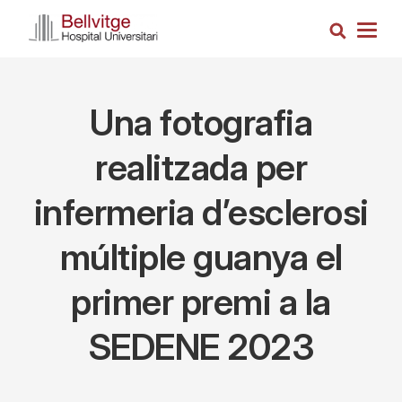
Vés
Cerca
al
Togg
contingut
navig
Una fotografia
realitzada per
infermeria d’esclerosi
múltiple guanya el
primer premi a la
SEDENE 2023