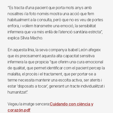
“Es tracta d’una pacient que porta mots anys amb
nosaltres i la foto només mostra una acció que fem
habitualment a la consulta, però que no es veu de portes
enfora, i volíem transmetre una emoció, la sensibilitat
infermera que va més enllà de l’atenció sanitària estricta”,
explica Sílvia Macho.
En aquesta línia, la seva companya Isabel León afegeix
que és precisament aquesta alta capacitat sensitiva
infermera la que propicia “que oferim una cura emocional
de qualitat, que permet identificar com el pacient percep la
malaltia, el procés i el tractament, que per portar-se a
terme necessita mantenir una escolta activa, ser atents i
estar ‘disposats a tocar’, generant un tracte individualitzat i
humanitzat”.
Vegeu la imatge sencera:
Cuidando con ciència y
corazón.pdf