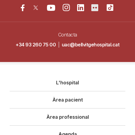
Contacta
+34 93 260 75 00
|
uac@bellvitgehospital.cat
Navegació
L'hospital
principal
Àrea pacient
Àrea professional
Agenda