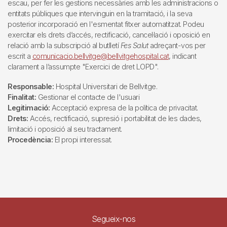
escau, per fer les gestions necessàries amb les administracions o
entitats públiques que intervinguin en la tramitació, i la seva
posterior incorporació en l'esmentat fitxer automatitzat. Podeu
exercitar els drets d’accés, rectificació, cancel·lació i oposició en
relació amb la subscripció al butlletí
Fes Salut
adreçant-vos per
escrit a
comunicacio.bellvitge@bellvitgehospital.cat
, indicant
clarament a l’assumpte "Exercici de dret LOPD".
Responsable:
Hospital Universitari de Bellvitge.
Finalitat:
Gestionar el contacte de l'usuari
Legitimació:
Acceptació expresa de la política de privacitat.
Drets:
Accés, rectificació, supresió i portabilitat de les dades,
limitació i oposició al seu tractament.
Procedència:
El propi interessat.
Segueix-nos