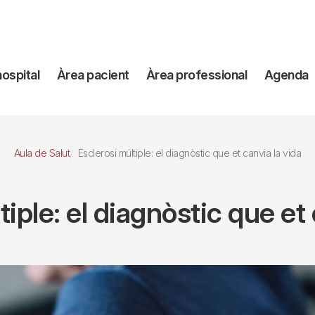
avegación
hospital
Àrea pacient
Àrea professional
Agenda
incipal
Aula de Salut
Esclerosi múltiple: el diagnòstic que et canvia la vida
tiple: el diagnòstic que et 