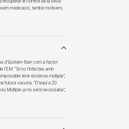
 recuperar el control de la seva
posem medicació, també motivem,
irus d’Epstein-Barr com a factor
 l’EM. “Si no t’infectes amb
mpossible tenir esclerosi múltiple”,
una futura vacuna. “D’aquí a 20
osi Múltiple ja no serà necessària”,