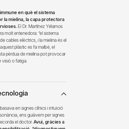
toimmune en què el sistema
r la mielina, la capa protectora
rvioses.
El Dr. Martínez Yélamos
a molt entenedora: “el sistema
 cables elèctrics, i la mielina és el
 aquest plàstic es fa malbé, el
sta pèrdua de mielina pot provocar
visió o fatiga.
tecnologia
asava en signes clínics i intuïció
sonància, ens guiàvem per signes
ecorda el doctor.
Avui, gràcies a
 sensibilització, “diagnostiquem