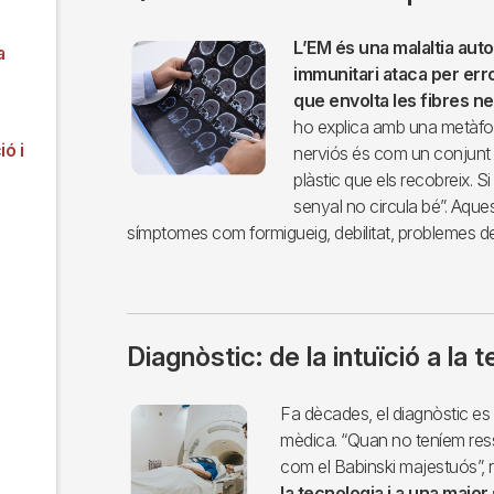
Imagen
L’EM és una malaltia au
a
immunitari ataca per erro
que envolta les fibres ne
ho explica amb una metàfor
ó i
nerviós és com un conjunt de
plàstic que els recobreix. Si
senyal no circula bé”. Aque
símptomes com formigueig, debilitat, problemes de 
Diagnòstic: de la intuïció a la 
Imagen
Fa dècades, el diagnòstic es b
mèdica. “Quan no teníem res
com el Babinski majestuós”, r
la tecnologia i a una major