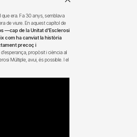
el que era. Fa 30 anys, semblava
era de viure. En aquest capítol de
s —cap de la Unitat d’Esclerosi
x com ha canviat la història
actament precoç i
 d’esperança, propòsit i ciència al
si Múltiple, avui, és possible. I el