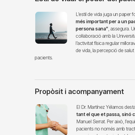
Imagen
L’estil de vida juga un paper 
més important per a un pa
persona sana”
, assegura. Un
col·laboració amb la Univers
l’activitat física regular millo
de vida, la percepció de salut i 
pacients.
Propòsit i acompanyament
Imagen
El Dr. Martínez Yélamos dest
tant el que et passa, sinó
Manuel Serrat. Per això, l’eq
pacients no només amb trac