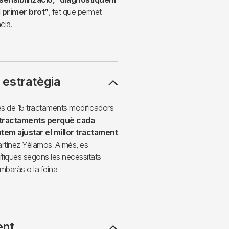
l primer brot”
, fet que permet
cia.
 estratègia
s de 15 tractaments modificadors
 tractaments perquè cada
ntem ajustar el millor tractament
Martínez Yélamos. A més, es
fiques segons les necessitats
embaràs o la feina.
ent