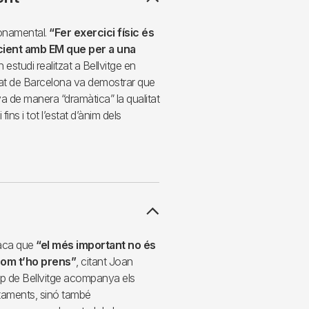
fonamental.
“Fer exercici físic és
cient amb EM que per a una
 estudi realitzat a Bellvitge en
itat de Barcelona va demostrar que
rava de manera “dramàtica” la qualitat
fins i tot l’estat d’ànim dels
aca que
“el més important no és
 com t’ho prens”
, citant Joan
uip de Bellvitge acompanya els
taments, sinó també