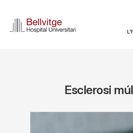
Vés
al
contingut
N
L'
pr
Esclerosi múl
Imagen