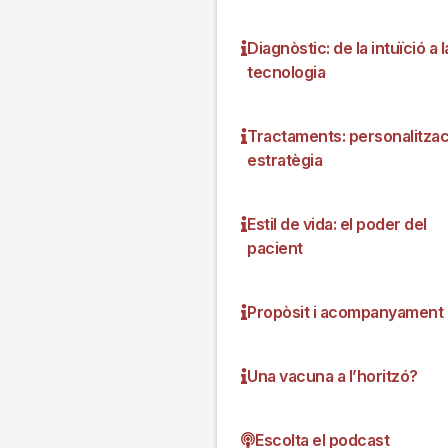
Diagnòstic: de la intuïció a l
tecnologia
Tractaments: personalitzaci
estratègia
Estil de vida: el poder del
pacient
Propòsit i acompanyament
Una vacuna a l’horitzó?
Escolta el podcast