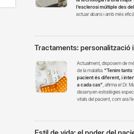
l’esclerosi múltiple des de
actuar abans i amb més eficà
Tractaments: personalització i
Imagen
Actualment, disposem de mé
de la malaltia.
“Tenim tants
pacient és diferent, i inte
a cada cas”
, afirma el Dr. 
dissenyen estratègies especí
vitals del pacient, com ara l’
Estil de vida: el poder del paci