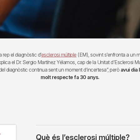
rep el diagnòstic d’
esclerosi múltiple
(EM), sovint s’enfronta a un m
plica el Dr. Sergio Martínez Yélamos, cap de la Unitat d’Esclerosi Múl
 del diagnòstic continua sent un moment d’incertesa”, però
avui dia 
molt respecte fa 30 anys.
?
Què és l’esclerosi múltiple?