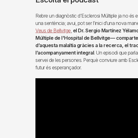
Rebre un diagnòstic d’Esclerosi Múltiple ja no és 
una sentència; avui, pot ser l’inici d’una nova man
Veus de Bellvitge
,
el Dr. Sergio Martínez Yélamo
Múltiple de l'Hospital de Bellvitge— compartei
d’aquesta malaltia gràcies a la recerca, el tr
l’acompanyament integral
. Un episodi que parla
servei de les persones. Perquè conviure amb Esclero
futur és esperançador.