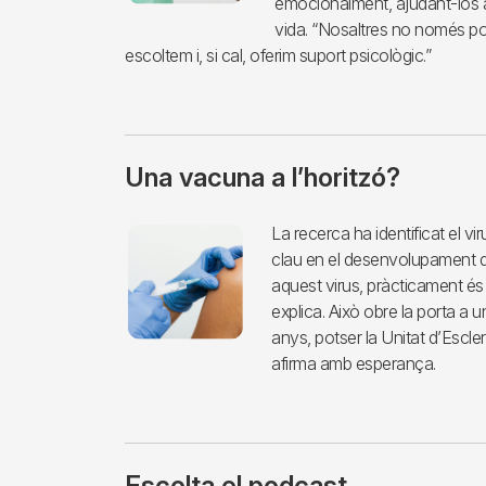
emocionalment, ajudant-los a
vida. “Nosaltres no només 
escoltem i, si cal, oferim suport psicològic.”
Una vacuna a l’horitzó?
Imagen
La recerca ha identificat el v
clau en el desenvolupament de
aquest virus, pràcticament és i
explica. Això obre la porta a 
anys, potser la Unitat d’Escler
afirma amb esperança.
Escolta el podcast