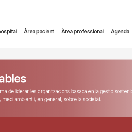
avegación
hospital
Àrea pacient
Àrea professional
Agenda
incipal
ables
ma de liderar les organitzacions basada en la gestió sosteni
, medi ambient i, en general, sobre la societat.