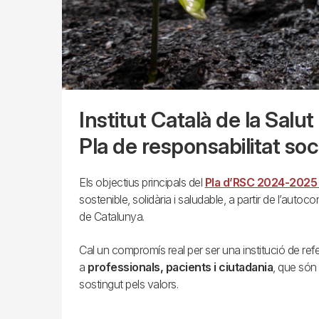
Institut Català de la Salut
Pla de responsabilitat so
Els objectius principals del
Pla d’RSC 2024-2025 
sostenible, solidària i saludable, a partir de l’aut
de Catalunya.
Cal un compromís real per ser una institució de refe
a
professionals, pacients i ciutadania
, que són 
sostingut pels valors.