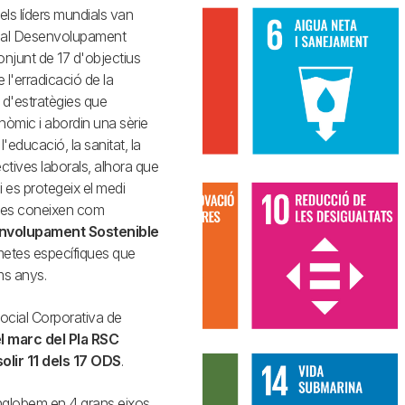
els líders mundials van
 al Desenvolupament
njunt de 17 d'objectius
 l'erradicació de la
 d'estratègies que
nòmic i abordin una sèrie
'educació, la sanitat, la
ectives laborals, alhora que
i es protegeix el medi
s es coneixen com
envolupament Sostenible
 metes específiques que
ms anys.
ocial Corporativa de
l marc del Pla RSC
olir 11 dels 17 ODS
.
englobem en 4 grans eixos