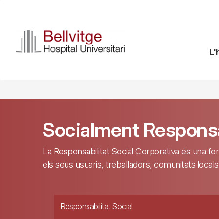
Vés
al
contingut
N
L'
pr
Socialment Respons
La Responsabilitat Social Corporativa és una for
els seus usuaris, treballadors, comunitats locals
Responsabilitat Social