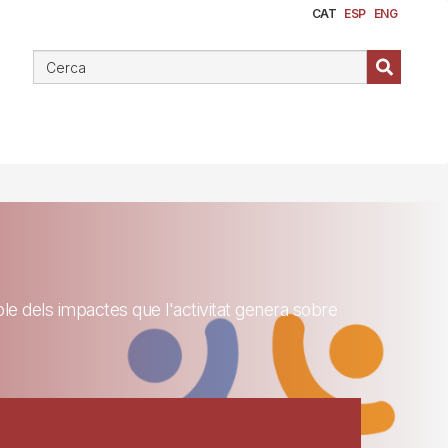
CAT
ESP
ENG
ble dels impactes que l'activitat genera sobre