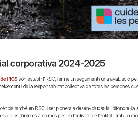
cial corporativa 2024-2025
de l'ICS
són establir l'RSC, fer-ne un seguiment i una avaluació p
oconeixement i de la responsabilitat col·lectiva de totes les persones
rència també en RSC, i ser pioners a desenvolupar-la i difondre-la. A
els grups d’interès amb més pes en l’activitat de l’entitat, amb un mo