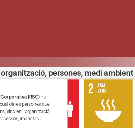
 organització, persones, medi ambient 
Imagen
 Corporativa (RSC)
no
vidual de les persones que
s, sinó en l'organització
processos, impactes i