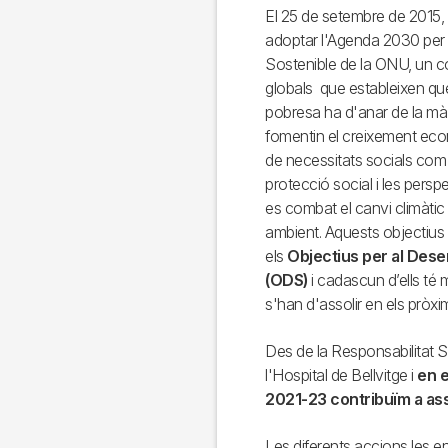
El 25 de setembre de 2015, 
adoptar l'Agenda 2030 per
Sostenible de la ONU, un co
globals que estableixen que
pobresa ha d'anar de la mà
fomentin el creixement eco
de necessitats socials com l
protecció social i les persp
es combat el canvi climàtic 
ambient. Aquests objectiu
els
Objectius per al Des
(ODS)
i cadascun d’ells té
s'han d'assolir en els pròxi
Des de la Responsabilitat S
l'Hospital de Bellvitge i
en e
2021-23 contribuïm a ass
Les diferents accions les 