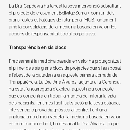
La Dra. Capdevila ha tancat la seva intervenció subratllant
el projecte de creixement BellvitgeSuma+ com un dels
grans reptes estratègics de futur per a l’HUB, juntament
amb la consolidació de la medicina basada en valor i les
accions de responsabilitat social corporativa.
Transparència en sis blocs
Precisament la medicina basada en valor ha protagonitzat
el primer dels sis grans blocs de projectes que s’han posat
a l’abast de la ciutadania en aquesta primera Jornada de
Transparència. La Dra. Ana Álvarez, adjunta a la Gerència,
ha estat l’encarregada d’explicar aquest nou concepte
que es concentra en trobar la manera de millorar la vida
dels pacients, fent més fàcil i satisfactòria la seva estrada,
intervenció o prova diagnòstica al centre. Fent una
analogia amb el món vegetal, la medicina basada en valor
és com cuidar un hort, ha destacat la Dra. Álvarez, ja que