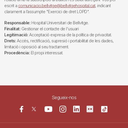
escrit a
comunicacio.bellvitge@bellvitgehospital.cat
, indicant
clarament a l’assumpte "Exercici de dret LOPD".
Responsable:
Hospital Universitari de Bellvitge.
Finalitat:
Gestionar el contacte de l'usuari
Legitimació:
Acceptació expresa de la política de privacitat.
Drets:
Accés, rectificació, supresió i portabilitat de les dades,
limitació i oposició al seu tractament.
Procedència:
El propi interessat.
Segueix-nos