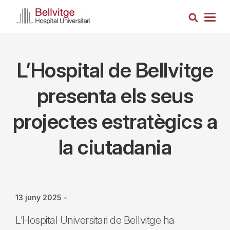
Vés
Cerca
al
Togg
contingut
navig
L’Hospital de Bellvitge
presenta els seus
projectes estratègics a
la ciutadania
13 juny 2025
-
L’Hospital Universitari de Bellvitge ha