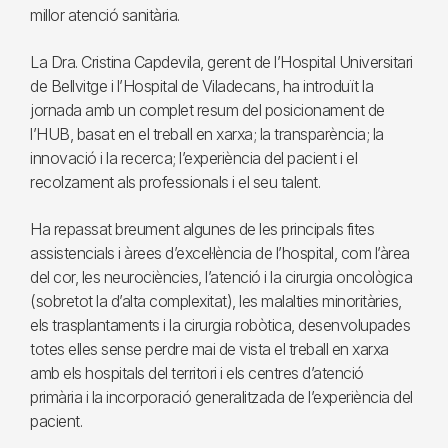
millor atenció sanitària.
La Dra. Cristina Capdevila, gerent de l’Hospital Universitari
de Bellvitge i l’Hospital de Viladecans, ha introduït la
jornada amb un complet resum del posicionament de
l’HUB, basat en el treball en xarxa; la transparència; la
innovació i la recerca; l’experiència del pacient i el
recolzament als professionals i el seu talent.
Ha repassat breument algunes de les principals fites
assistencials i àrees d’excel·lència de l’hospital, com l’àrea
del cor, les neurociències, l’atenció i la cirurgia oncològica
(sobretot la d’alta complexitat), les malalties minoritàries,
els trasplantaments i la cirurgia robòtica, desenvolupades
totes elles sense perdre mai de vista el treball en xarxa
amb els hospitals del territori i els centres d’atenció
primària i la incorporació generalitzada de l’experiència del
pacient.