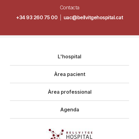
Contacta
+34 93 260 75 00
|
uac@bellvitgehospital.cat
Navegació
L'hospital
principal
Àrea pacient
Àrea professional
Agenda
Imagen