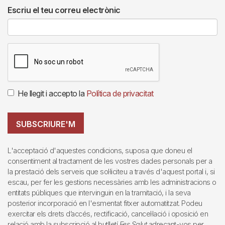
Escriu el teu correu electrònic
He llegit i accepto la
Política de privacitat
SUBSCRIURE'M
L'acceptació d'aquestes condicions, suposa que doneu el
consentiment al tractament de les vostres dades personals per a
la prestació dels serveis que sol·liciteu a través d'aquest portal i, si
escau, per fer les gestions necessàries amb les administracions o
entitats públiques que intervinguin en la tramitació, i la seva
posterior incorporació en l'esmentat fitxer automatitzat. Podeu
exercitar els drets d’accés, rectificació, cancel·lació i oposició en
relació amb la subscripció al butlletí
Fes Salut
adreçant-vos per