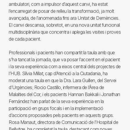
ambulatori, com a impulsor d’aquest canvi, ha estat
l’encarregat de posar de relleu la transformació, ja molt
avançada, de l’anomenada fins ara Unitat de Demències.
El canvi descansa, sobretot, en una nova unitat funcional
multidisciplinària que concentra i aplega les visites i proves
de cada pacient.
Professionals i pacients han compartit la taula amb que
s’ha tancat la jornada, que va posar l’accent en el pacient
i la seva experiència com a eixos central dels projectes de
l’HUB. Sílvia Millat, cap d’Atenció a la Ciutadania, ha
moderat una taula en que la Dra. Lara Guillen, del Servei
d’Urgències; Rocio Castillo, infermera de l’Àrea de
Malalties del Cor, i els pacients Hannan Bakkali i Jonathan
Fernández han parlat de la seva experiència en la
participació en grups focals i en la implementació
d’accions proposades pels pacients en aquests grups.
Rosa Manaut, directora de Comunicació de l’Hospital de
Bellvitge, ha completat la taula, destacant com noves