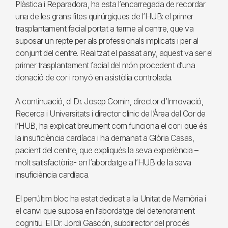
Plàstica i Reparadora, ha esta l’encarregada de recordar
una de les grans fites quirúrgiques de l’HUB: el primer
trasplantament facial portat a terme al centre, que va
suposar un repte per als professionals implicats i per al
conjunt del centre. Realitzat el passat any, aquest va ser el
primer trasplantament facial del món procedent d’una
donació de cor i ronyó en asistòlia controlada.
A continuació, el Dr. Josep Comin, director d’Innovació,
Recerca i Universitats i director clínic de l’Àrea del Cor de
l’HUB, ha explicat breument com funciona el cor i que és
la insuficiència cardíaca i ha demanat a Glòria Casas,
pacient del centre, que expliqués la seva experiència –
molt satisfactòria- en l’abordatge a l’HUB de la seva
insuficiència cardíaca.
El penúltim bloc ha estat dedicat a la Unitat de Memòria i
el canvi que suposa en l’abordatge del deteriorament
cognitiu. El Dr. Jordi Gascón, subdirector del procés