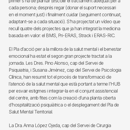
primer s’ha de plantar (escollir el tractament adequat per a
cada persona; després regar (donar el suport necessari
en el moment just) i finalment cuidar (seguiment continuat,
adaptant-se a cada situació). S’ha projectat un vídeo que
recull quatre dels projectes que ja han integrat la medicina
basada en valor: el BMS, Pri-ERAS, Strack i ERAS-RIC.
El Pla d’acció per a la millora de la salut mental i el benestar
emocional ha estat el segon gran projecte tractat a la
jornada. Les Dres. Pino Alonso, cap del Servei de
Psiquiatria, i Susana Jiménez, cap del Servei de Psicologia
Clínica, han resumit tot el procés de transformació de
l’atenció de la salut mental que està portant a terme l’HUB
per esvair estigmes i integrar-la en el conjunt assistencial
del centre, amb fites com la creació d’una planta oberta
d’hospitalització psiquiàtrica o el desplegament del Pla de
Salut Mental Territorial.
La Dra. Anna López Ojeda, cap del Servei de Cirurgia