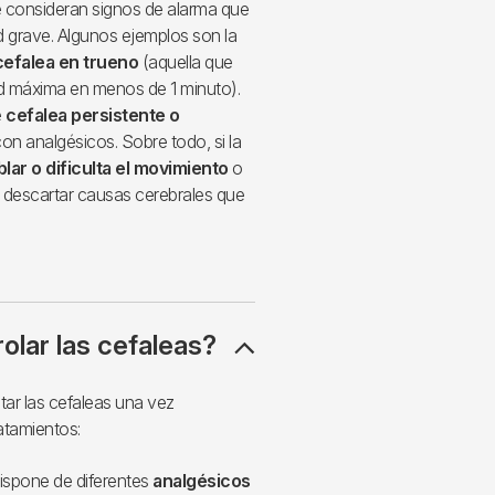
se consideran signos de alarma que
 grave. Algunos ejemplos son la
cefalea en trueno
(aquella que
d máxima en menos de 1 minuto).
e
cefalea persistente o
n analgésicos. Sobre todo, si la
lar o dificulta el movimiento
o
 descartar causas cerebrales que
olar las cefaleas?
atar las cefaleas una vez
atamientos:
ispone de diferentes
analgésicos