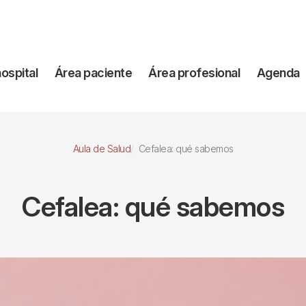
vegación
hospital
Área paciente
Área profesional
Agenda
incipal
Aula de Salud
Cefalea: qué sabemos
Cefalea: qué sabemos