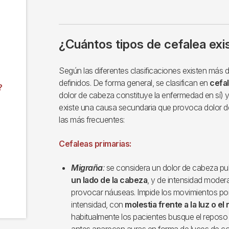
¿Cuántos tipos de cefalea exi
Según las diferentes clasificaciones existen más 
definidos. De forma general, se clasifican en
cefal
?
dolor de cabeza constituye la enfermedad en sí) 
existe una causa secundaria que provoca dolor d
las más frecuentes:
Cefaleas primarias:
Migraña
:
se considera un dolor de cabeza puls
un lado de la cabeza
, y de intensidad moder
provocar náuseas. Impide los movimientos po
intensidad, con
molestia frente a la luz o el 
habitualmente los pacientes busque el reposo 
antes aparecen auras en forma de luces de c