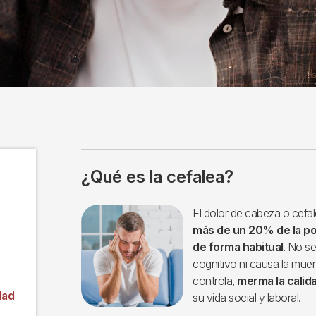
¿Qué es la cefalea?
Imagen
El dolor de cabeza o cef
más de un 20% de la po
de forma habitual
. No s
cognitivo ni causa la muer
controla,
merma la calida
dad
su vida social y laboral.