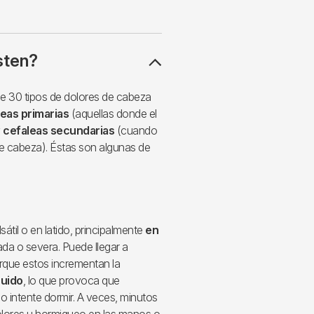
sten?
de 30 tipos de dolores de cabeza
eas primarias
(aquellas donde el
y
cefaleas secundarias
(cuando
e cabeza). Éstas son algunas de
átil o en latido, principalmente
en
ada o severa. Puede llegar a
rque estos incrementan la
ruido
, lo que provoca que
o intente dormir. A veces, minutos
olores u hormigueo en las manos o