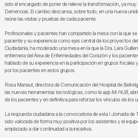
sido el encargado de poner de relieve la transformación, ya muy
Demencias. El cambio descansa, sobre todo, en una nueva unidad
reúne las visitas y pruebas de cada paciente.
Profesionales y pacientes han compartido la mesa con la que se h
paciente y su experiencia como ejes central de los proyectos del H
Ciudadanía, ha moderado una mesa en la que la Dra. Lara Guillen, 
enfermera del Área de Enfermedades del Corazón y los pacient
hablado de su experiencia en la participación en grupos focales
por los pacientes en estos grupos.
Rosa Manaut, directora de Comunicación del Hospital de Bellvi
las nuevas herramientas tecnológicas, como la app
Mi HUB
, ab
de los pacientes y en definitiva para reforzar los vínculos de los u
La respuesta ciudadana a la convocatoria de esta I Jornada de T
sido valorada de forma muy positiva por los asistentes y el equi
emplazado a dar continuidad a la iniciativa.