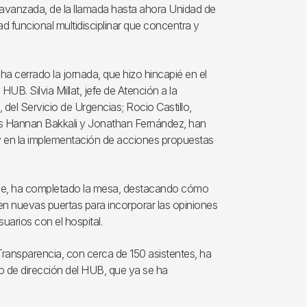
 avanzada, de la llamada hasta ahora Unidad de
 funcional multidisciplinar que concentra y
a cerrado la jornada, que hizo hincapié en el
UB. Silvia Millat, jefe de Atención a la
del Servicio de Urgencias; Rocio Castillo,
es Hannan Bakkali y Jonathan Fernández, han
 y en la implementación de acciones propuestas
tge, ha completado la mesa, destacando cómo
ren nuevas puertas para incorporar las opiniones
suarios con el hospital.
ransparencia, con cerca de 150 asistentes, ha
po de dirección del HUB, que ya se ha