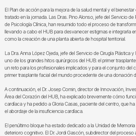
El Plan de acción para la mejora de la salud mental y el bienest
tratado en la jornada. Las Dras. Pino Alonso, jefe del Servicio de 
de Psicología Clínica, han resumido todo el proceso de transform
llevando a cabo el HUB para desvanecer estigmas e integrarla en 
como la creación de una planta abierta de hospital territorial.
La Dra. Anna López Ojeda, jefe del Servicio de Cirugía Plástica 
uno de los grandes hitos quirúrgicos del HUB: el primer trasplant
un reto para los profesionales implicados y para el conjunto del c
primer trasplante facial del mundo procedente de una donación de
A continuación, el Dr. Josep Comin, director de Innovación, Invest
Área del Corazón del HUB, ha explicado brevemente cómo funcion
cardíaca y ha pedido a Gloria Casas, paciente del centro, que ha
el abordaje de la insuficiencia cardíaca.
El penúltimo bloque ha estado dedicado a la Unidad de Memoria 
deterioro cognitivo. El Dr. Jordi Gascón, subdirector del proces