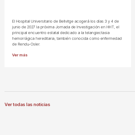
El Hospital Universitario de Bellvitge acogerá los días 3 y 4 de
junio de 2027 la próxima Jornada de Investigación en HHT, el
principal encuentro estatal dedicado a la telangiectasia
hemorrágica hereditaria, también conocida como enfermedad
de Rendu-Osler.
Ver más
Ver todas las noticias