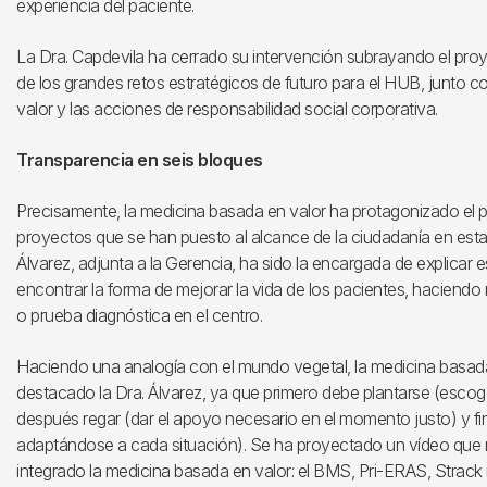
experiencia del paciente.
La Dra. Capdevila ha cerrado su intervención subrayando el pr
de los grandes retos estratégicos de futuro para el HUB, junto c
valor y las acciones de responsabilidad social corporativa.
Transparencia en seis bloques
Precisamente, la medicina basada en valor ha protagonizado el p
proyectos que se han puesto al alcance de la ciudadanía en est
Álvarez, adjunta a la Gerencia, ha sido la encargada de explica
encontrar la forma de mejorar la vida de los pacientes, haciendo m
o prueba diagnóstica en el centro.
Haciendo una analogía con el mundo vegetal, la medicina basada
destacado la Dra. Álvarez, ya que primero debe plantarse (esco
después regar (dar el apoyo necesario en el momento justo) y f
adaptándose a cada situación). Se ha proyectado un vídeo que 
integrado la medicina basada en valor: el BMS, Pri-ERAS, Strack