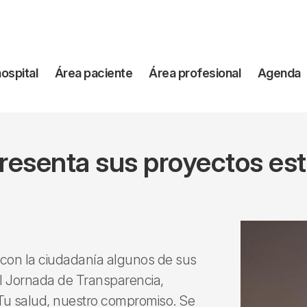
vegación
hospital
Área paciente
Área profesional
Agenda
incipal
 presenta sus proyectos est
o con la ciudadanía algunos de sus
 I Jornada de Transparencia,
: Tu salud, nuestro compromiso. Se