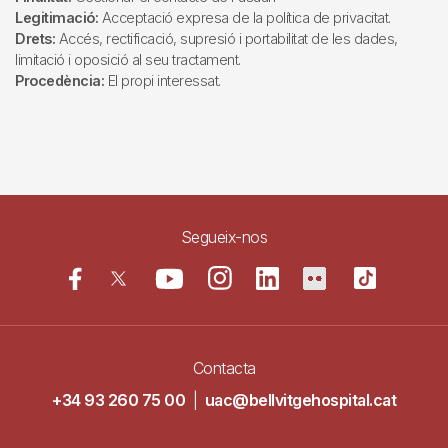
Legitimació:
Acceptació expresa de la política de privacitat.
Drets:
Accés, rectificació, supresió i portabilitat de les dades,
limitació i oposició al seu tractament.
Procedència:
El propi interessat.
Segueix-nos
Contacta
+34 93 260 75 00
|
uac@bellvitgehospital.cat