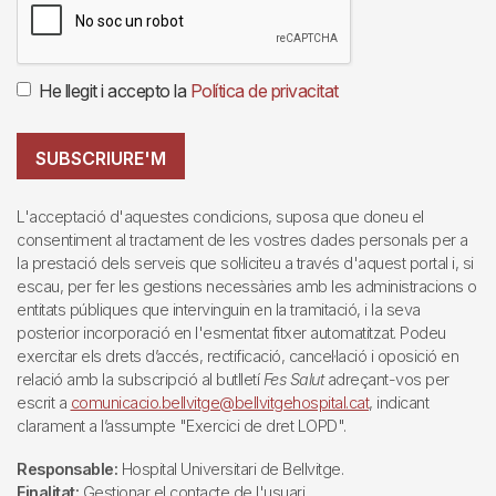
He llegit i accepto la
Política de privacitat
SUBSCRIURE'M
L'acceptació d'aquestes condicions, suposa que doneu el
consentiment al tractament de les vostres dades personals per a
la prestació dels serveis que sol·liciteu a través d'aquest portal i, si
escau, per fer les gestions necessàries amb les administracions o
entitats públiques que intervinguin en la tramitació, i la seva
posterior incorporació en l'esmentat fitxer automatitzat. Podeu
exercitar els drets d’accés, rectificació, cancel·lació i oposició en
relació amb la subscripció al butlletí
Fes Salut
adreçant-vos per
escrit a
comunicacio.bellvitge@bellvitgehospital.cat
, indicant
clarament a l’assumpte "Exercici de dret LOPD".
Responsable:
Hospital Universitari de Bellvitge.
Finalitat:
Gestionar el contacte de l'usuari