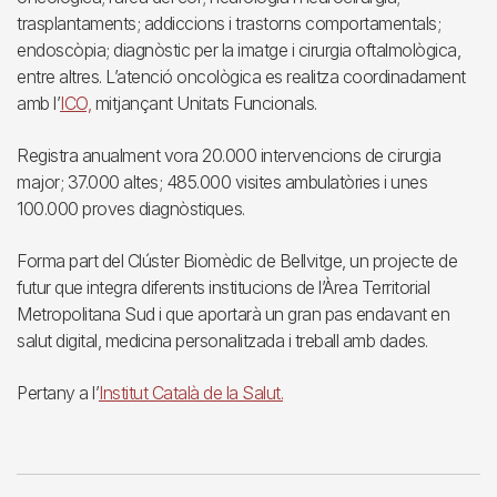
trasplantaments; addiccions i trastorns comportamentals;
endoscòpia; diagnòstic per la imatge i cirurgia oftalmològica,
entre altres. L’atenció oncològica es realitza coordinadament
amb l’
ICO,
mitjançant Unitats Funcionals.
Registra anualment vora 20.000 intervencions de cirurgia
major; 37.000 altes; 485.000 visites ambulatòries i unes
100.000 proves diagnòstiques.
Forma part del Clúster Biomèdic de Bellvitge, un projecte de
futur que integra diferents institucions de l’Àrea Territorial
Metropolitana Sud i que aportarà un gran pas endavant en
salut digital, medicina personalitzada i treball amb dades.
Pertany a l’
Institut Català de la Salut.