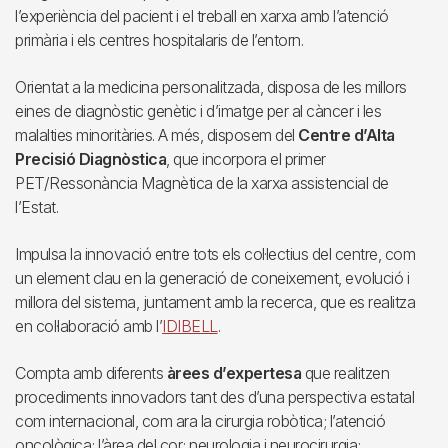
l’experiència del pacient i el treball en xarxa amb l’atenció
primària i els centres hospitalaris de l’entorn.
Orientat a la medicina personalitzada, disposa de les millors
eines de diagnòstic genètic i d’imatge per al càncer i les
malalties minoritàries. A més, disposem del
Centre d’Alta
Precisió Diagnòstica
, que incorpora el primer
PET/Ressonància Magnètica de la xarxa assistencial de
l’Estat.
Impulsa la innovació entre tots els col·lectius del centre, com
un element clau en la generació de coneixement, evolució i
millora del sistema, juntament amb la recerca, que es realitza
en col·laboració amb l’
IDIBELL
.
Compta amb diferents
àrees d’expertesa
que realitzen
procediments innovadors tant des d’una perspectiva estatal
com internacional, com ara la cirurgia robòtica; l’atenció
oncològica; l’àrea del cor; neurologia i neurocirurgia;