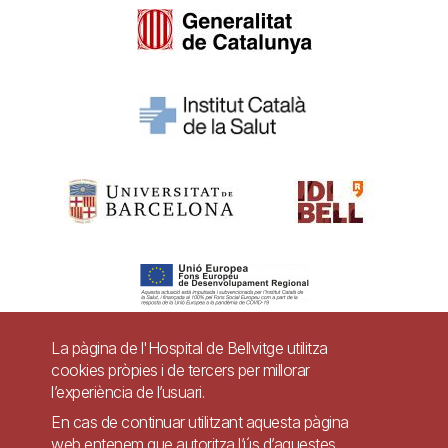
La pàgina de l'Hospital de Bellvitge utilitza
cookies pròpies i de tercers per millorar
Pie
l’experiència de l’usuari.
Contacte
de
En cas de continuar utilitzant aquesta pàgina
Accessibilitat
Avís legal
Ajuda
web entenem que autoritza l’ús d’aquestes