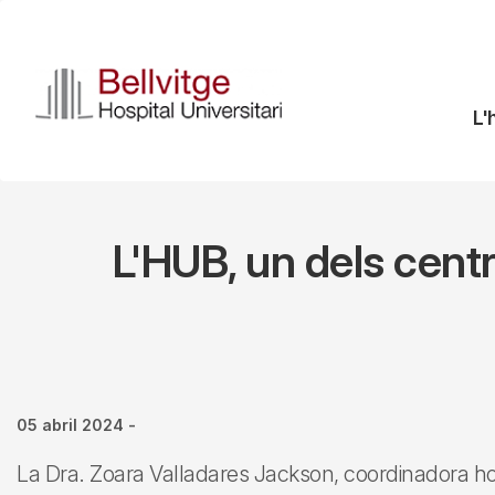
Vés
al
contingut
N
L'
pr
L'HUB, un dels centr
05 abril 2024
-
La Dra. Zoara Valladares Jackson, coordinadora hos