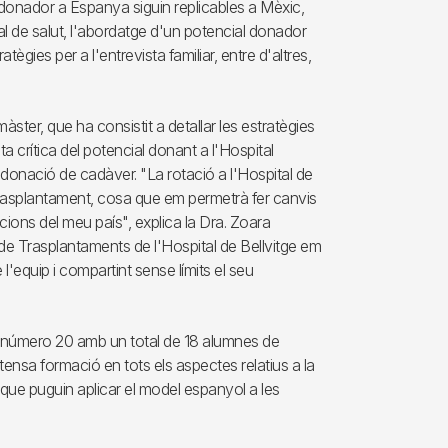
l donador a Espanya siguin replicables a Mèxic,
l de salut, l'abordatge d'un potencial donador
tègies per a l'entrevista familiar, entre d'altres,
ster, que ha consistit a detallar les estratègies
a crítica del potencial donant a l'Hospital
 donació de cadàver. "La rotació a l'Hospital de
l trasplantament, cosa que em permetrà fer canvis
cions del meu país", explica la Dra. Zoara
de Trasplantaments de l'Hospital de Bellvitge em
 l'equip i compartint sense límits el seu
ó número 20 amb un total de 18 alumnes de
ensa formació en tots els aspectes relatius a la
 que puguin aplicar el model espanyol a les