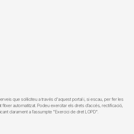
s que sol·liciteu a través d'aquest portal i, si escau, per fer les
fitxer automatitzat. Podeu exercitar els drets d’accés, rectificació,
dicant clarament a l’assumpte "Exercici de dret LOPD".