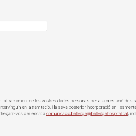
tractament de les vostres dades personals per a la prestació dels servei
rvinguin en la tramitació, i la seva posterior incorporació en l'esmentat 
reçant-vos per escrit a
comunicacio.bellvitge@bellvitgehospital.cat
, in