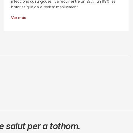
infeccions quirúrgiques i va reduir entre un 82% i un 98% les
històries que calia revisar manualment
Ver más
 salut per a tothom.