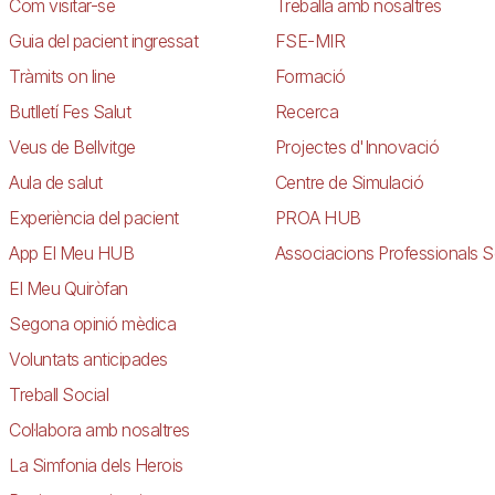
Com visitar-se
Treballa amb nosaltres
Guia del pacient ingressat
FSE-MIR
Tràmits on line
Formació
Butlletí Fes Salut
Recerca
Veus de Bellvitge
Projectes d'Innovació
Aula de salut
Centre de Simulació
Experiència del pacient
PROA HUB
App El Meu HUB
Associacions Professionals S
El Meu Quiròfan
Segona opinió mèdica
Voluntats anticipades
Treball Social
Col·labora amb nosaltres
La Simfonia dels Herois