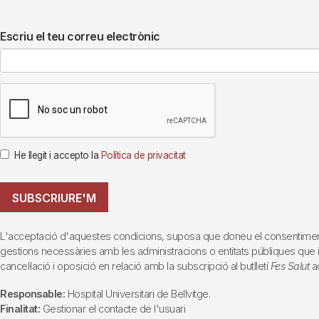
Escriu el teu correu electrònic
He llegit i accepto la
Política de privacitat
SUBSCRIURE'M
L'acceptació d'aquestes condicions, suposa que doneu el consentiment al 
gestions necessàries amb les administracions o entitats públiques que inte
cancel·lació i oposició en relació amb la subscripció al butlletí
Fes Salut
ad
Responsable:
Hospital Universitari de Bellvitge.
Finalitat:
Gestionar el contacte de l'usuari