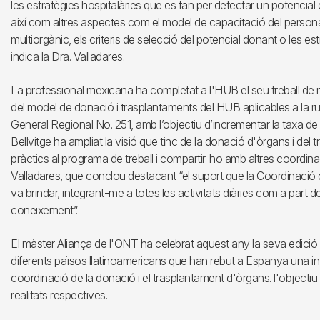
les estratègies hospitalàries que es fan per detectar un potencia
així com altres aspectes com el model de capacitació del persona
multiorgànic, els criteris de selecció del potencial donant o les estra
indica la Dra. Valladares.
La professional mexicana ha completat a l'HUB el seu treball de mà
del model de donació i trasplantaments del HUB aplicables a la rut
General Regional No. 251, amb l’objectiu d’incrementar la taxa de
Bellvitge ha ampliat la visió que tinc de la donació d'òrgans i de
pràctics al programa de treball i compartir-ho amb altres coordina
Valladares, que conclou destacant “el suport que la Coordinació 
va brindar, integrant-me a totes les activitats diàries com a part de
coneixement”.
El màster Aliança de l'ONT ha celebrat aquest any la seva edici
diferents països llatinoamericans que han rebut a Espanya una int
coordinació de la donació i el trasplantament d'òrgans. l'objectiu
realitats respectives.