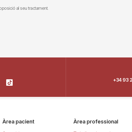
i oposició al seu tractament.
+34 93 
Àrea pacient
Àrea professional