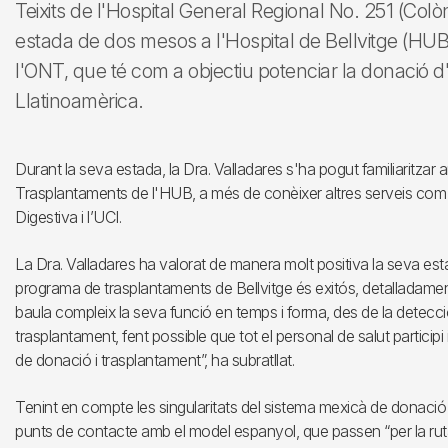
Teixits de l'Hospital General Regional No. 251 (Col
estada de dos mesos a l'Hospital de Bellvitge (HUB
l'ONT, que té com a objectiu potenciar la donació d'ò
Llatinoamèrica.
Durant la seva estada, la Dra. Valladares s'ha pogut familiaritza
Trasplantaments de l'HUB, a més de conèixer altres serveis com C
Digestiva i l’UCI.
La Dra. Valladares ha valorat de manera molt positiva la seva es
programa de trasplantaments de Bellvitge és exitós, detalladame
baula compleix la seva funció en temps i forma, des de la detecció 
trasplantament, fent possible que tot el personal de salut participi
de donació i trasplantament”, ha subratllat.
Tenint en compte les singularitats del sistema mexicà de donació
punts de contacte amb el model espanyol, que passen “per la ruta