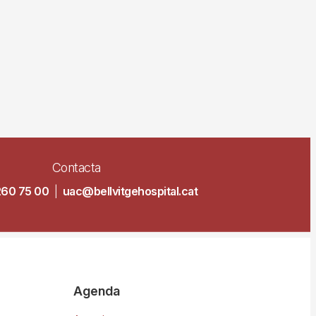
Contacta
260 75 00
|
uac@bellvitgehospital.cat
Agenda