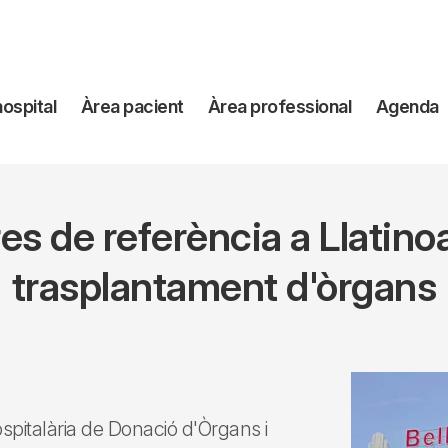
avegación
hospital
Àrea pacient
Àrea professional
Agenda
incipal
es de referència a Llatin
trasplantament d'òrgans
pitalària de Donació d'Òrgans i