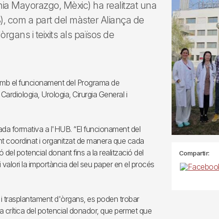
ònia Mayorazgo, Mèxic) ha realitzat una
), com a part del màster Aliança de
rgans i teixits als països de
r amb el funcionament del Programa de
ardiologia, Urologia, Cirurgia General i
tada formativa a l'HUB. “El funcionament del
nt coordinat i organitzat de manera que cada
del potencial donant fins a la realització del
Compartir:
 i valori la importància del seu paper en el procés
 i trasplantament d'òrgans, es poden trobar
 crítica del potencial donador, que permet que