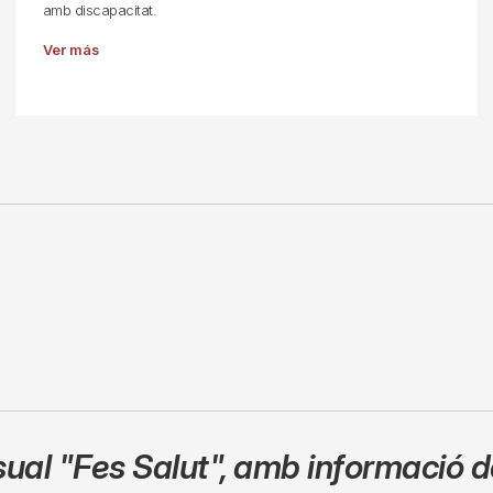
amb discapacitat.
Ver más
sual
"Fes Salut"
,
amb informació de