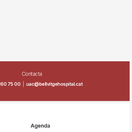
Contacta
260 75 00
|
uac@bellvitgehospital.cat
Agenda