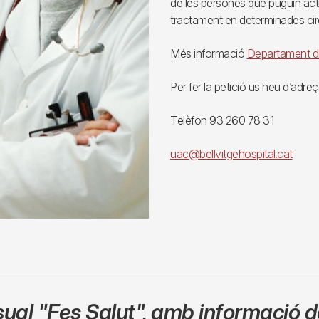
de les persones que puguin actu
tractament en determinades cir
Més informació
Departament de
Per fer la petició us heu d’adreç
Telèfon 93 260 78 31
uac@bellvitgehospital.cat
sual
"Fes Salut"
,
amb informació de