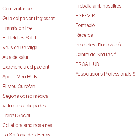
Treballa amb nosaltres
Com visitar-se
FSE-MIR
Guia del pacient ingressat
Formació
Tràmits on line
Recerca
Butlletí Fes Salut
Projectes d'Innovació
Veus de Bellvitge
Centre de Simulació
Aula de salut
PROA HUB
Experiència del pacient
Associacions Professionals S
App El Meu HUB
El Meu Quiròfan
Segona opinió mèdica
Voluntats anticipades
Treball Social
Col·labora amb nosaltres
La Simfonia dels Herois