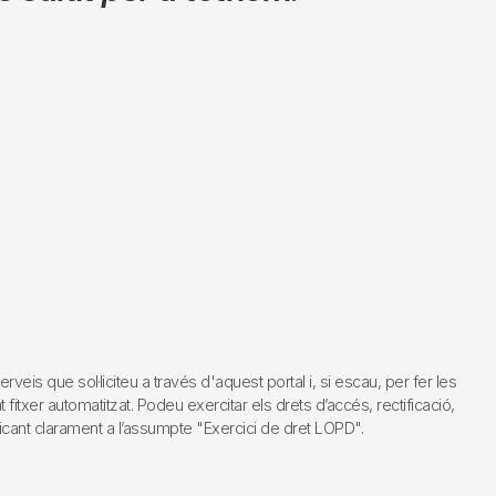
s que sol·liciteu a través d'aquest portal i, si escau, per fer les
fitxer automatitzat. Podeu exercitar els drets d’accés, rectificació,
dicant clarament a l’assumpte "Exercici de dret LOPD".