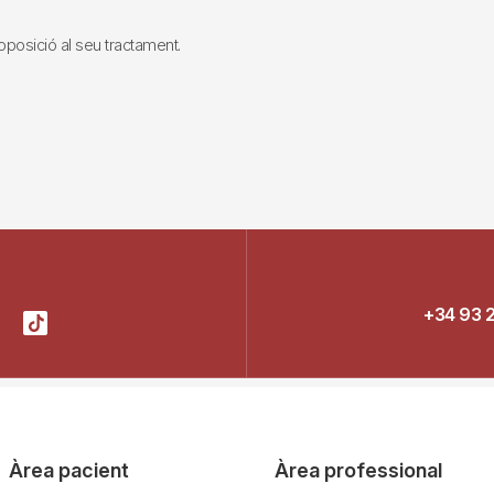
i oposició al seu tractament.
+34 93 
Àrea pacient
Àrea professional