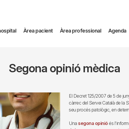
avegación
hospital
Àrea pacient
Àrea professional
Agenda
incipal
Segona opinió mèdica
El Decret 125/2007 de 5 de juny,
càrrec del Servei Català de la S
seu procés patològic, en determ
Una
segona opinió
és l'infor