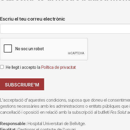
Escriu el teu correu electrònic
He llegit i accepto la
Política de privacitat
SUBSCRIURE'M
L'acceptació d'aquestes condicions, suposa que doneu el consentiment al 
gestions necessàries amb les administracions o entitats públiques que inte
cancel·lació i oposició en relació amb la subscripció al butlletí
Fes Salut
ad
Responsable:
Hospital Universitari de Bellvitge.
Finalitat:
Gestionar el contacte de l'usuari