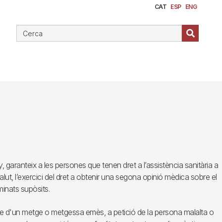
CAT
ESP
ENG
 garanteix a les persones que tenen dret a l’assistència sanitària a
alut, l’exercici del dret a obtenir una segona opinió mèdica sobre el
inats supòsits.
me d'un metge o metgessa emès, a petició de la persona malalta o