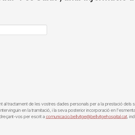
tractament de les vostres dades personals per a la prestació dels servei
rvinguin en la tramitació, i la seva posterior incorporació en l'esmentat 
reçant-vos per escrit a
comunicacio.bellvitge@bellvitgehospital.cat
, in