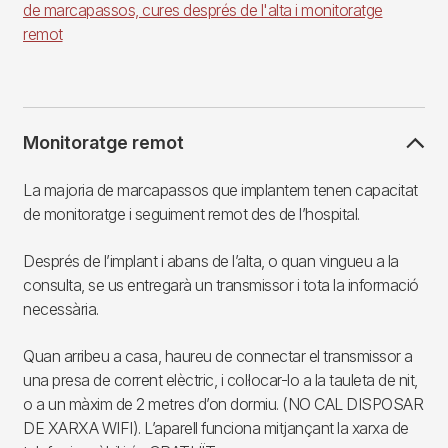
de marcapassos, cures després de l'alta i monitoratge
remot
Monitoratge remot
La majoria de marcapassos que implantem tenen capacitat
de monitoratge i seguiment remot des de l’hospital.
Després de l’implant i abans de l’alta, o quan vingueu a la
consulta, se us entregarà un transmissor i tota la informació
necessària.
Quan arribeu a casa, haureu de connectar el transmissor a
una presa de corrent elèctric, i col·locar-lo a la tauleta de nit,
o a un màxim de 2 metres d’on dormiu. (NO CAL DISPOSAR
DE XARXA WIFI). L’aparell funciona mitjançant la xarxa de