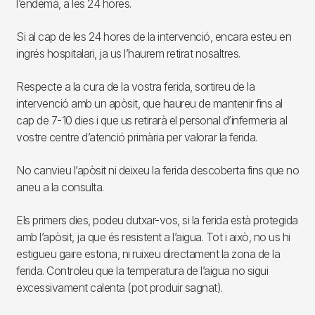
l’endemà, a les 24 hores.
Si al cap de les 24 hores de la intervenció, encara esteu en
ingrés hospitalari, ja us l’haurem retirat nosaltres.
Respecte a la cura de la vostra ferida, sortireu de la
intervenció amb un apòsit, que haureu de mantenir fins al
cap de 7-10 dies i que us retirarà el personal d’infermeria al
vostre centre d’atenció primària per valorar la ferida.
No canvieu l’apòsit ni deixeu la ferida descoberta fins que no
aneu a la consulta.
Els primers dies, podeu dutxar-vos, si la ferida està protegida
amb l’apòsit, ja que és resistent a l’aigua. Tot i això, no us hi
estigueu gaire estona, ni ruixeu directament la zona de la
ferida. Controleu que la temperatura de l’aigua no sigui
excessivament calenta (pot produir sagnat).