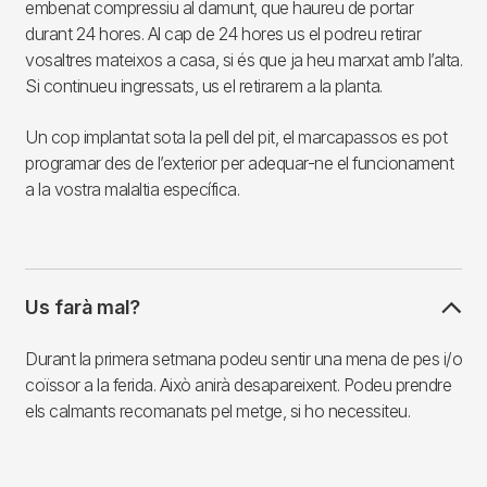
embenat compressiu al damunt, que haureu de portar
durant 24 hores. Al cap de 24 hores us el podreu retirar
vosaltres mateixos a casa, si és que ja heu marxat amb l’alta.
Si continueu ingressats, us el retirarem a la planta.
Un cop implantat sota la pell del pit, el marcapassos es pot
programar des de l’exterior per adequar-ne el funcionament
a la vostra malaltia específica.
Us farà mal?
Durant la primera setmana podeu sentir una mena de pes i/o
coïssor a la ferida. Això anirà desapareixent. Podeu prendre
els calmants recomanats pel metge, si ho necessiteu.