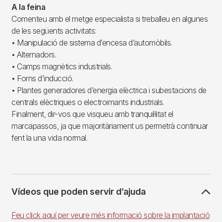
A la feina
Comenteu amb el metge especialista si treballeu en algunes
de les següents activitats:
• Manipulació de sistema d’encesa d’automòbils.
• Alternadors.
• Camps magnètics industrials.
• Forns d’inducció.
• Plantes generadores d’energia elèctrica i subestacions de
centrals elèctriques o electroimants industrials.
Finalment, dir-vos que visqueu amb tranquil·litat el
marcapassos, ja que majoritàriament us permetrà continuar
fent la una vida normal.
Vídeos que poden servir d’ajuda
Feu click aquí per veure més informació sobre la implantació