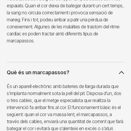
espaiats. Quan el cor deixa de bategar durant un cert temps,
la sang no circula correctament i provoca sensació de
mareig. Fins i tot, podeu arribar a patir una pèrdua de
coneixement. Algunes de les malalties de trastorn del ritme
cardíac es poden tractar amb diferents tipus de
marcapassos.
Què és un marcapassos?
És un aparell electrònic amb bateries de llarga durada que
s’implanta normalment sota la pell del pit. Disposa d’un, dos
o tres cables, que el metge especialista que realitza la
intervenció fa arribar fins al cor. El funcionament bàsic és el
següent: quan el cor va massa lent, el marcapassos, a
través dels cables, enviarà una quantitat de corrent que farà
bategar el cor i evitarà que s’alenteixi en excés o s’aturi.