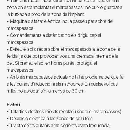
• Telèfons mòbils: aconsellem parlar pel costat oposat a la
zona on està implantat el marcapassos i no dur-lo guardat a
la butxaca a prop de la zona de l’implant.
• Màquina d’afaitar elèctrica: no la passeu per sobre del
marcapassos.
• Comandaments a distància: no els dirigiu cap al
marcapassos.
• Eviteu el sol directe sobre el marcapassos a la zona de la
ferida, ja que pot provocar-vos una cremada interna de la
pell. Si preneu el sol en hores punta, protegiu el
marcapassos.
• Amb els marcapassos actuals no hi ha problema pel que fa
a les cuines d’inducció ni als microones. En qualsevol cas
millor no apropar-s’hi a menys de 30 cm.
Eviteu
:
• Taladres elèctrics (no els recolzeu sobre el marcapassos).
• Depilació elèctrica a les zones de coll i tors.
• Tractaments cutanis amb corrents d’alta freqüència.