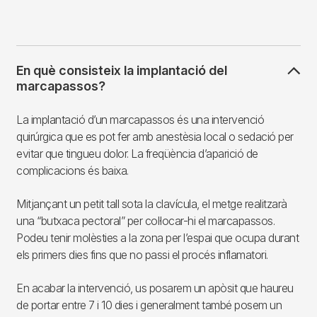
En què consisteix la implantació del
marcapassos?
La implantació d’un marcapassos és una intervenció
quirúrgica que es pot fer amb anestèsia local o sedació per
evitar que tingueu dolor. La freqüència d’aparició de
complicacions és baixa.
Mitjançant un petit tall sota la clavícula, el metge realitzarà
una “butxaca pectoral” per col·locar-hi el marcapassos.
Podeu tenir molèsties a la zona per l’espai que ocupa durant
els primers dies fins que no passi el procés inflamatori.
En acabar la intervenció, us posarem un apòsit que haureu
de portar entre 7 i 10 dies i generalment també posem un