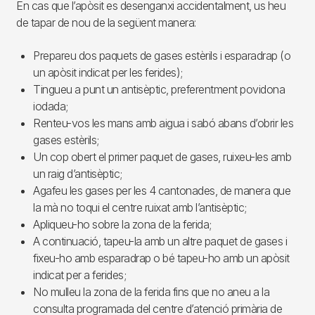
En cas que l’apòsit es desenganxi accidentalment, us heu
de tapar de nou de la següent manera:
Prepareu dos paquets de gases estèrils i esparadrap (o
un apòsit indicat per les ferides);
Tingueu a punt un antisèptic, preferentment povidona
iodada;
Renteu-vos les mans amb aigua i sabó abans d’obrir les
gases estèrils;
Un cop obert el primer paquet de gases, ruixeu-les amb
un raig d’antisèptic;
Agafeu les gases per les 4 cantonades, de manera que
la mà no toqui el centre ruixat amb l’antisèptic;
Apliqueu-ho sobre la zona de la ferida;
A continuació, tapeu-la amb un altre paquet de gases i
fixeu-ho amb esparadrap o bé tapeu-ho amb un apòsit
indicat per a ferides;
No mulleu la zona de la ferida fins que no aneu a la
consulta programada del centre d’atenció primària de