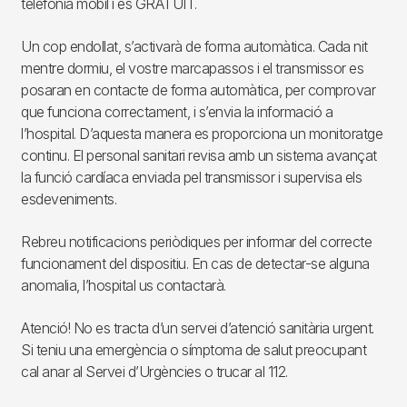
telefonia mòbil i és GRATUÏT.
Un cop endollat, s’activarà de forma automàtica. Cada nit
mentre dormiu, el vostre marcapassos i el transmissor es
posaran en contacte de forma automàtica, per comprovar
que funciona correctament, i s’envia la informació a
l’hospital. D’aquesta manera es proporciona un monitoratge
continu. El personal sanitari revisa amb un sistema avançat
la funció cardíaca enviada pel transmissor i supervisa els
esdeveniments.
Rebreu notificacions periòdiques per informar del correcte
funcionament del dispositiu. En cas de detectar-se alguna
anomalia, l’hospital us contactarà.
Atenció! No es tracta d’un servei d’atenció sanitària urgent.
Si teniu una emergència o símptoma de salut preocupant
cal anar al Servei d’Urgències o trucar al 112.