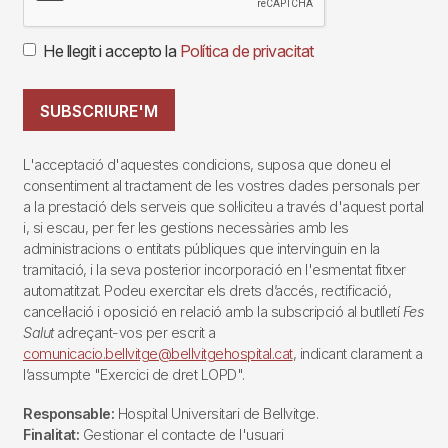
He llegit i accepto la
Política de privacitat
SUBSCRIURE'M
L'acceptació d'aquestes condicions, suposa que doneu el
consentiment al tractament de les vostres dades personals per
a la prestació dels serveis que sol·liciteu a través d'aquest portal
i, si escau, per fer les gestions necessàries amb les
administracions o entitats públiques que intervinguin en la
tramitació, i la seva posterior incorporació en l'esmentat fitxer
automatitzat. Podeu exercitar els drets d’accés, rectificació,
cancel·lació i oposició en relació amb la subscripció al butlletí
Fes
Salut
adreçant-vos per escrit a
comunicacio.bellvitge@bellvitgehospital.cat
, indicant clarament a
l’assumpte "Exercici de dret LOPD".
Responsable:
Hospital Universitari de Bellvitge.
Finalitat:
Gestionar el contacte de l'usuari