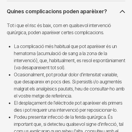
Quines complicacions poden aparèixer?
Tot i que el risc és baix, com en qualsevol intervenció
quirúrgica, poden aparèixer certes complicacions.
La complicació més habitual que pot aparèixer és un
hematoma (acumulació de sang a la zona de la
intervenció), que, habitualment, es resol espontàniament
(va desapareixent tot sol).
Ocasionalment, pot produir dolor d’intensitat variable,
que desapareix en pocs dies. Si persistís i/o augmentés
malgrat els analgèsics pautats, heu de consultar-ho amb
el vostre metge de referència.
El desplaçament de l’elèctrode pot aparèixer els primers
dies i pot requerir una intervenció per reposicionar-lo.
Podeu presentar infecció de la ferida quirúrgica. És
important que, si detecteu qualsevol signe d’infecció, tal
com us explicaran quan rebeu l’alta, consulteu amb el