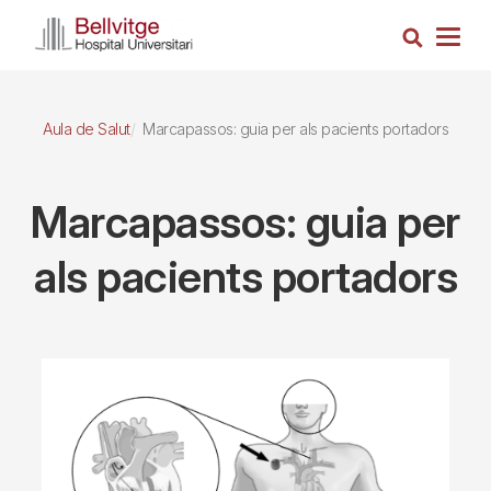
Vés
Cerca
al
Togg
contingut
navig
Aula de Salut
Marcapassos: guia per als pacients portadors
Marcapassos: guia per
als pacients portadors
Imagen