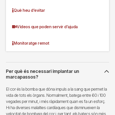
Què heu d’evitar
Vídeos que poden servir d’ajuda
Monitoratge remot
Per què és necessari implantar un
marcapassos?
El cor és la bomba que dóna impuls a la sang que permet la
vida de tots els òrgans. Normalment, batega entre 60 i 100
vegades per minut, i més ràpidament quan es fa un esforç.
Hi ha diverses malalties cardíaques que disminueixen la
velocitat de bombeig del cor i, per tant, els batecs són més