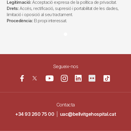
Legitimació:
Acceptació expresa de la política de privacitat.
Drets:
Accés, rectificació, supresió i portabilitat de les dades,
limitació i oposició al seu tractament.
Procedència:
El propi interessat.
Segueix-nos
Contacta
+34 93 260 75 00
|
uac@bellvitgehospital.cat