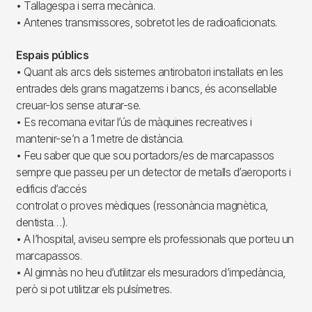
• Tallagespa i serra mecànica.
• Antenes transmissores, sobretot les de radioaficionats.
Espais públics
• Quant als arcs dels sistemes antirobatori instal·lats en les
entrades dels grans magatzems i bancs, és aconsellable
creuar-los sense aturar-se.
• Es recomana evitar l’ús de màquines recreatives i
mantenir-se’n a 1 metre de distància.
• Feu saber que que sou portadors/es de marcapassos
sempre que passeu per un detector de metalls d’aeroports i
edificis d’accés
controlat o proves mèdiques (ressonància magnètica,
dentista…).
• A l’hospital, aviseu sempre els professionals que porteu un
marcapassos.
• Al gimnàs no heu d’utilitzar els mesuradors d’impedància,
però si pot utilitzar els pulsímetres.