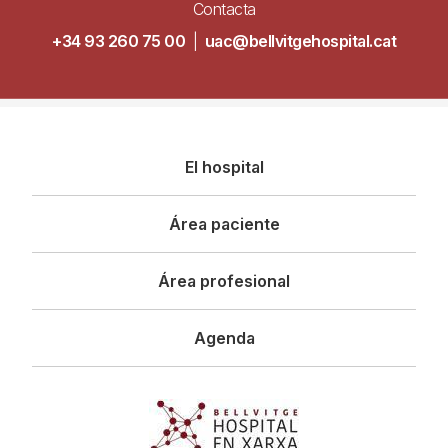
Contacta
+34 93 260 75 00
|
uac@bellvitgehospital.cat
Navegació
El hospital
principal
Área paciente
Área profesional
Agenda
Imagen