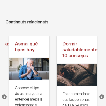
Continguts relacionats
pia:
Asma: qué
Dormir
tipos hay
saludablemente:
10 consejos
Conocer el tipo
de asma ayuda a
Es recomendable
entender mejor la
que las personas
enfermedad y
de 18 a 64 años