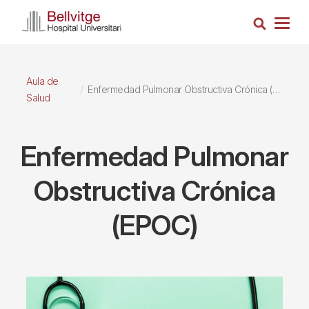
Pasar
Busca
al
Togg
contenido
navig
principal
Aula de
Enfermedad Pulmonar Obstructiva Crónica (EPOC)
Salud
Enfermedad Pulmonar
Obstructiva Crónica
(EPOC)
Imagen