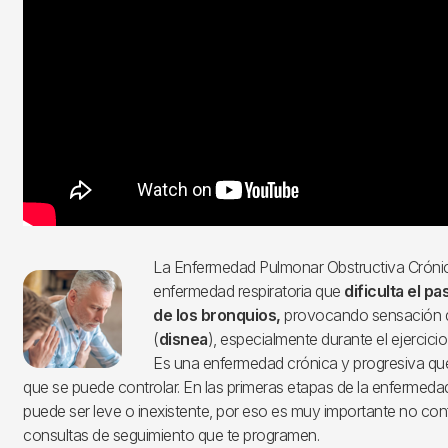
La Enfermedad Pulmonar Obstructiva Crónic
Imagen
enfermedad respiratoria que
dificulta el pa
de los bronquios,
provocando sensación de
(
disnea
), especialmente durante el ejercicio
Es una enfermedad crónica y progresiva que
que se puede controlar. En las primeras etapas de la enfermedad
puede ser leve o inexistente, por eso es muy importante no confi
consultas de seguimiento que te programen.