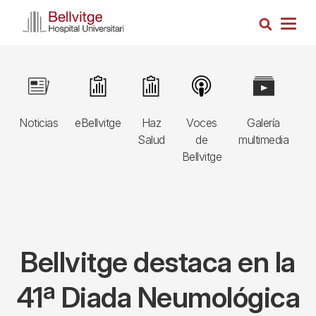
Pasar
Busca
al
Togg
contenido
navig
principal
Navegació
Image
Image
Image
Image
Image
I
principal
Noticias
eBellvitge
Haz
Voces
Galería
B
3r
Salud
de
multimedia
A
nivell
Bellvitge
E
Bellvitge destaca en la
41ª Diada Neumológica