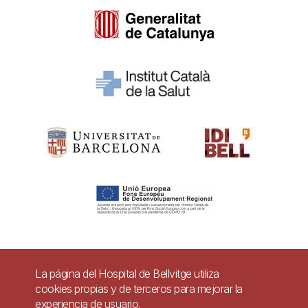
Pie
La página del Hospital de Bellvitge utiliza
Contacto
cookies propias y de terceros para mejorar la
de
experiencia de usuario.
Accesibilidad
Aviso legal
Ayuda