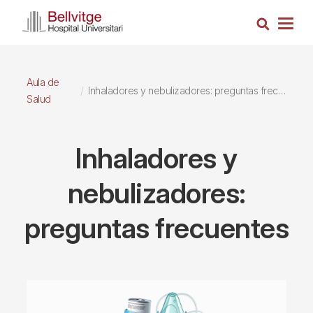
Pasar
Busca
al
Togg
contenido
navig
principal
Aula de
Inhaladores y nebulizadores: preguntas frecuentes
Salud
Inhaladores y
nebulizadores:
preguntas frecuentes
Imagen