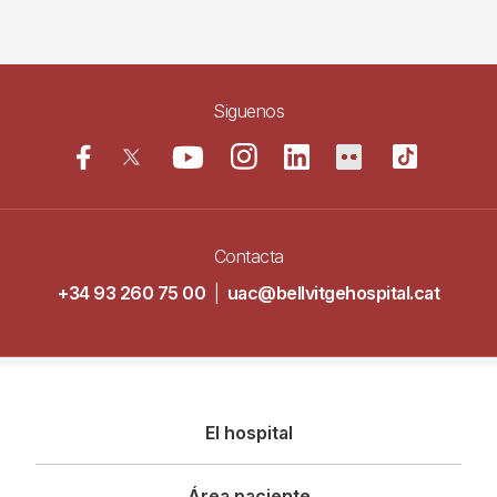
Siguenos
Contacta
+34 93 260 75 00
|
uac@bellvitgehospital.cat
Navegació
El hospital
principal
Área paciente