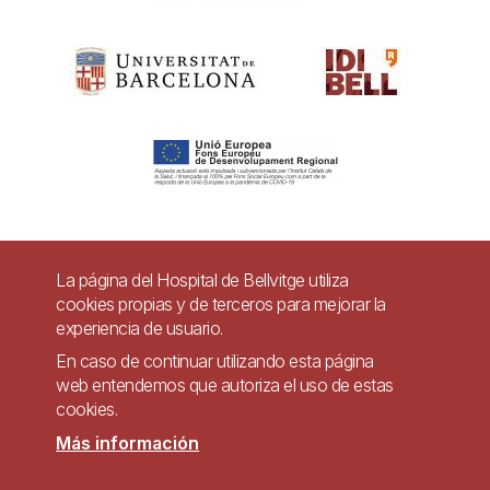
Pie
La página del Hospital de Bellvitge utiliza
Contacto
cookies propias y de terceros para mejorar la
de
experiencia de usuario.
Accesibilidad
Aviso legal
Ayuda
página
En caso de continuar utilizando esta página
Política de Privacidad de Sistemas de Videovigilancia
web entendemos que autoriza el uso de estas
cookies.
Mapa web
Más información
Imagen