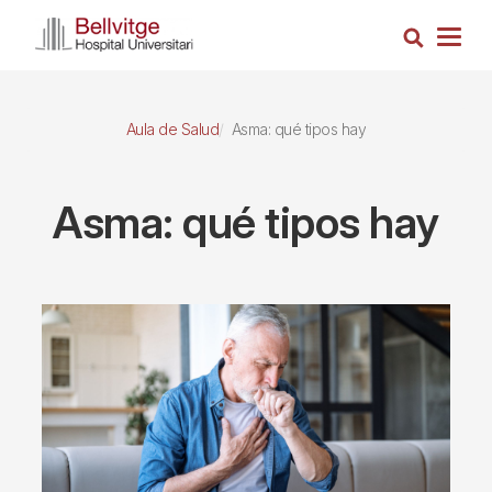
Pasar
Busca
al
Togg
contenido
navig
principal
Aula de Salud
Asma: qué tipos hay
Asma: qué tipos hay
Imagen