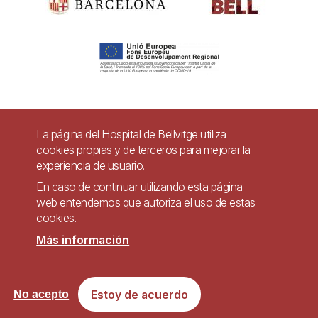
Pie
La página del Hospital de Bellvitge utiliza
Contacto
cookies propias y de terceros para mejorar la
de
experiencia de usuario.
Accesibilidad
Aviso legal
Ayuda
página
En caso de continuar utilizando esta página
Política de Privacidad de Sistemas de Videovigilancia
web entendemos que autoriza el uso de estas
cookies.
Mapa web
Más información
Imagen
Sitio web accesible de conformidad con el Real Decreto 1112/2018, de 7 de
Estoy de acuerdo
No acepto
septiembre, sobre accesibilidad de los sitios web y aplicaciones para
dispositivos móviles del sector público.