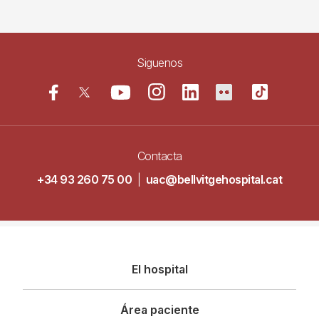
Siguenos
Contacta
+34 93 260 75 00
|
uac@bellvitgehospital.cat
Navegació
El hospital
principal
Área paciente