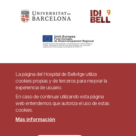
Pie
La página del Hospital de Bellvitge utiliza
Contacto
cookies propias y de terceros para mejorar la
de
experiencia de usuario.
Accesibilidad
Aviso legal
Ayuda
página
En caso de continuar utilizando esta página
Política de Privacidad de Sistemas de Videovigilancia
web entendemos que autoriza el uso de estas
cookies.
Mapa web
Más información
Imagen