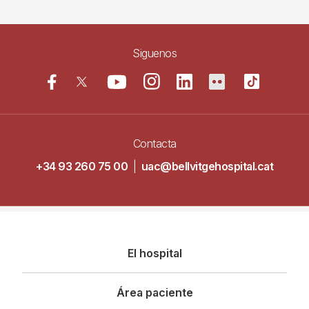
Siguenos
Contacta
+34 93 260 75 00
|
uac@bellvitgehospital.cat
Navegació
El hospital
principal
Área paciente