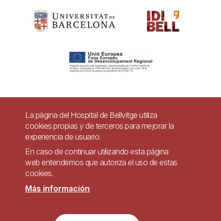
Pie
La página del Hospital de Bellvitge utiliza
Contacto
cookies propias y de terceros para mejorar la
de
experiencia de usuario.
Accesibilidad
Aviso legal
Ayuda
página
En caso de continuar utilizando esta página
Política de Privacidad de Sistemas de Videovigilancia
web entendemos que autoriza el uso de estas
cookies.
Mapa web
Más información
Imagen
Sitio web accesible de conformidad con el Real Decreto 1112/2018, de 7 de