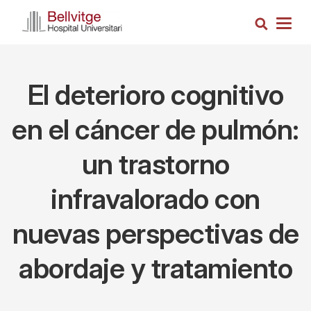
Pasar
Busca
al
Togg
contenido
navig
principal
El deterioro cognitivo
en el cáncer de pulmón:
un trastorno
infravalorado con
nuevas perspectivas de
abordaje y tratamiento