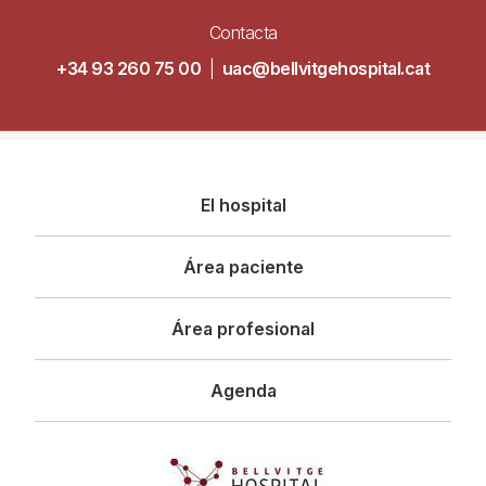
Contacta
+34 93 260 75 00
|
uac@bellvitgehospital.cat
Navegació
El hospital
principal
Área paciente
Área profesional
Agenda
Imagen