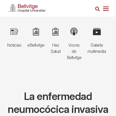
Pasar
Busca
al
Togg
contenido
navig
principal
Navegació
Image
Image
Image
Image
Image
I
principal
Noticias
eBellvitge
Haz
Voces
Galería
B
3r
Salud
de
multimedia
A
nivell
Bellvitge
E
La enfermedad
neumocócica invasiva