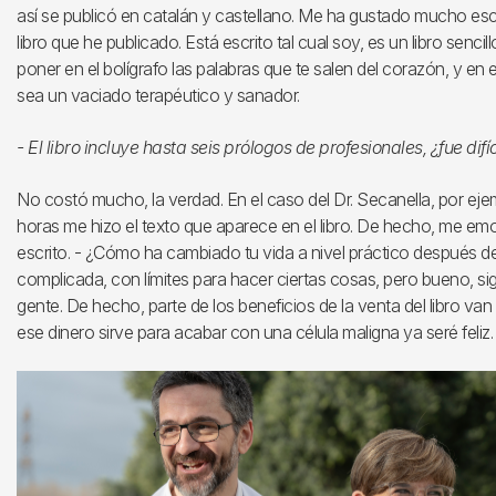
así se publicó en catalán y castellano. Me ha gustado mucho escr
libro que he publicado. Está escrito tal cual soy, es un libro sencillo
poner en el bolígrafo las palabras que te salen del corazón, y en
sea un vaciado terapéutico y sanador.
- El libro incluye hasta seis prólogos de profesionales, ¿fue difí
No costó mucho, la verdad. En el caso del Dr. Secanella, por ejemp
horas me hizo el texto que aparece en el libro. De hecho, me em
escrito. - ¿Cómo ha cambiado tu vida a nivel práctico después d
complicada, con límites para hacer ciertas cosas, pero bueno, sig
gente. De hecho, parte de los beneficios de la venta del libro van
ese dinero sirve para acabar con una célula maligna ya seré feliz.