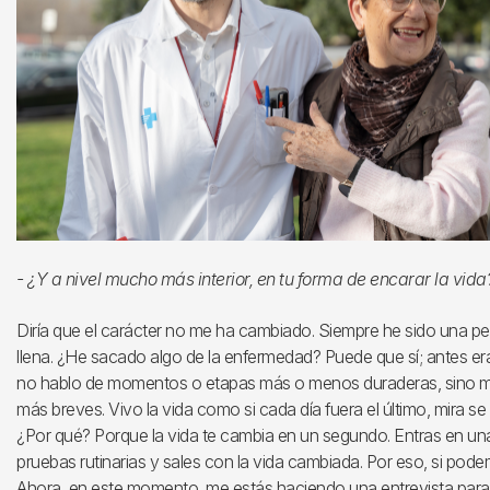
- ¿Y a nivel mucho más interior, en tu forma de encarar la vida
Diría que el carácter no me ha cambiado. Siempre he sido una per
llena. ¿He sacado algo de la enfermedad? Puede que sí; antes er
no hablo de momentos o etapas más o menos duraderas, sino más
más breves. Vivo la vida como si cada día fuera el último, mira se m
¿Por qué? Porque la vida te cambia en un segundo. Entras en un
pruebas rutinarias y sales con la vida cambiada. Por eso, si p
Ahora, en este momento, me estás haciendo una entrevista para un