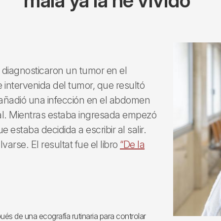
mala ya la he vivido”
 diagnosticaron un tumor en el
intervenida del tumor, que resultó
e añadió una infección en el abdomen
cal. Mientras estaba ingresada empezó
ue estaba decidida a escribir al salir.
arse. El resultat fue el libro
“De la
és de una ecografía rutinaria para controlar