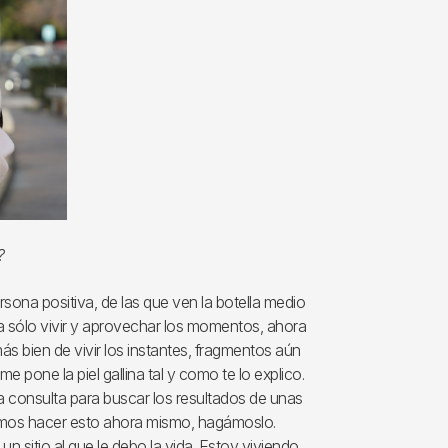
?
sona positiva, de las que ven la botella medio
a sólo vivir y aprovechar los momentos, ahora
 bien de vivir los instantes, fragmentos aún
e pone la piel gallina tal y como te lo explico.
a consulta para buscar los resultados de unas
odemos hacer esto ahora mismo, hagámoslo.
 sitio al que le debo la vida. Estoy viviendo