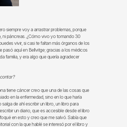
 pero siempre voy a arrastrar problemas, porque
gado, ni páncreas. ¿Cómo vivo yo tomando 30
edes vivir, si casi te faltan más órganos de los
e pasó aquí en Bellvitge; gracias a los médicos
a familia, y era algo que quería agradecer
 contar?
ona tiene cáncer creo que una de las cosas que
iado en la enfermedad, sino en lo que haría
alga de ahí escribir un libro, un libro para
ribir un diario, que es accesible desde el libro
enfoqué en esto y creo que me salvó. Sabía que
ditorial con la que hablé se interesó por el libro y