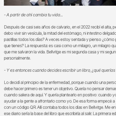
- A partir de ahí cambia tu vida...
Después de casi seis años de calvario, en el 2022 recibí el alta,
debo vivir sin vesícula, la mitad del estómago, ni intestino del
pastillas todos los días? A veces estoy sentada y pienso ¿cómo pu
que tienes? La respuesta: es casi como un milagro, un milagro qu
que me salvaron la vida. Bellvitge es mi segunda casa y mi segund
personalmente.
- Y es entonces cuando decides escribir un libro, ¿qué querías
Lo decidí al principio de la enfermedad, porque cuando una pers
debe hacer primero es tener un objetivo. Quería no pensar demas
cuando saliera de aquí. Y quería plantearlo en positivo: cuando yo s
ayudar a la gente a afrontarlo como yo. De esa forma empecé a esc
con un código QR. Allí contaba todos los días en Bellvitge. Me 
ese diario sería la base del libro que escribiría al salir. La primera e