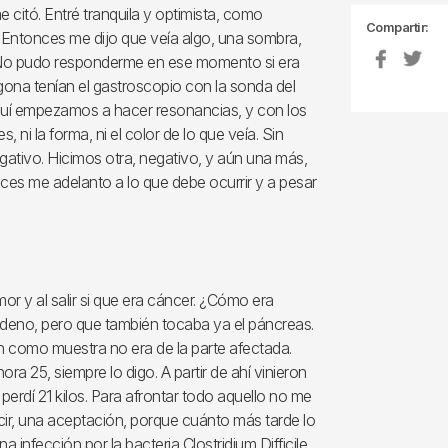
 citó. Entré tranquila y optimista, como
Compartir:
l. Entonces me dijo que veía algo, una sombra,
No pudo responderme en ese momento si era
agona tenían el gastroscopio con la sonda del
Aquí empezamos a hacer resonancias, y con los
 ni la forma, ni el color de lo que veía. Sin
gativo. Hicimos otra, negativo, y aún una más,
eces me adelanto a lo que debe ocurrir y a pesar
or y al salir si que era cáncer. ¿Cómo era
odeno, pero que también tocaba ya el páncreas.
on como muestra no era de la parte afectada.
ra 25, siempre lo digo. A partir de ahí vinieron
perdí 21 kilos. Para afrontar todo aquello no me
ecir, una aceptación, porque cuánto más tarde lo
 infección por la bacteria Clostridium Difficile.