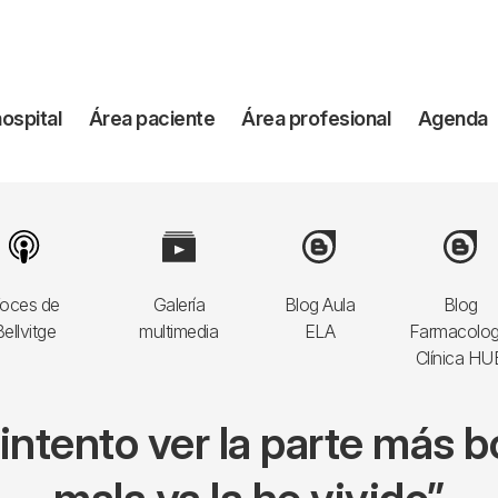
vegación
hospital
Área paciente
Área profesional
Agenda
incipal
Image
Image
Image
Image
oces de
Galería
Blog Aula
Blog
ellvitge
multimedia
ELA
Farmacolog
Clínica HU
ntento ver la parte más bo