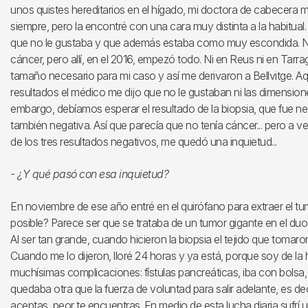
unos quistes hereditarios en el hígado, mi doctora de cabecera me
siempre, pero la encontré con una cara muy distinta a la habitua
que no le gustaba y que además estaba como muy escondida. 
cáncer, pero allí, en el 2016, empezó todo. Ni en Reus ni en Tarr
tamaño necesario para mi caso y así me derivaron a Bellvitge. 
resultados el médico me dijo que no le gustaban ni las dimensiones,
embargo, debíamos esperar el resultado de la biopsia, que fue ne
también negativa. Así que parecía que no tenía cáncer... pero a v
de los tres resultados negativos, me quedó una inquietud...
- ¿Y qué pasó con esa inquietud?
En noviembre de ese año entré en el quirófano para extraer el tum
posible? Parece ser que se trataba de un tumor gigante en el du
Al ser tan grande, cuando hicieron la biopsia el tejido que tomar
Cuando me lo dijeron, lloré 24 horas y ya está, porque soy de la ho
muchísimas complicaciones: fístulas pancreáticas, iba con bolsa, 
quedaba otra que la fuerza de voluntad para salir adelante, es d
aceptas, peor te encuentras. En medio de esta lucha diaria sufrí una