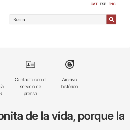
CAT
ESP
ENG
Image
Image
Contacto con el
Archivo
ía
servicio de
histórico
B
prensa
nita de la vida, porque la