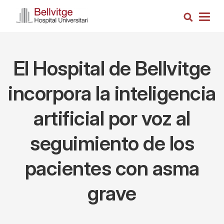
Pasar
Busca
al
Togg
contenido
navig
principal
El Hospital de Bellvitge
incorpora la inteligencia
artificial por voz al
seguimiento de los
pacientes con asma
grave