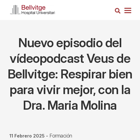
Pasar
Busca
al
Togg
contenido
navig
principal
Nuevo episodio del
vídeopodcast Veus de
Bellvitge: Respirar bien
para vivir mejor, con la
Dra. Maria Molina
Formación
11 Febrero 2025
-