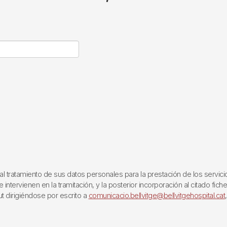
ratamiento de sus datos personales para la prestación de los servicios q
ntervienen en la tramitación, y la posterior incorporación al citado fich
ut dirigiéndose por escrito a
comunicacio.bellvitge@bellvitgehospital.cat