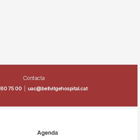
Contacta
260 75 00
|
uac@bellvitgehospital.cat
Agenda