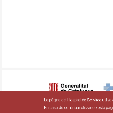
Imagen
La página del Hospital de Bellvitge utiliz
En caso de continuar utilizando esta pá