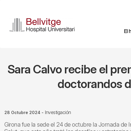
Pasar
al
contenido
principal
Na
El 
pr
Sara Calvo recibe el pre
doctorandos de
Investigación
28 Octubre 2024
-
Girona fue la sede el 24 de octubre la Jornada de In