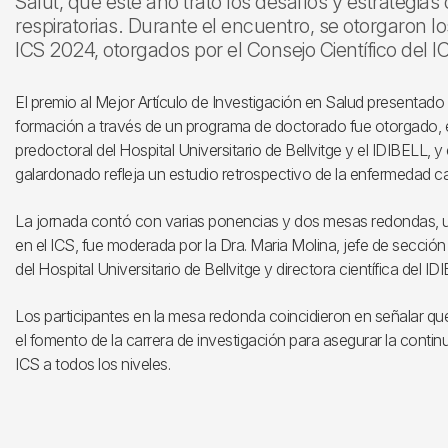
Salut, que este año trató los desafíos y estrategia
respiratorias. Durante el encuentro, se otorgaron lo
ICS 2024, otorgados por el Consejo Científico del I
El premio al Mejor Artículo de Investigación en Salud presentado
formación a través de un programa de doctorado fue otorgado, e
predoctoral del Hospital Universitario de Bellvitge y el IDIBELL, y
galardonado refleja un estudio retrospectivo de la enfermedad
La jornada contó con varias ponencias y dos mesas redondas, una
en el ICS, fue moderada por la Dra. Maria Molina, jefe de sección
del Hospital Universitario de Bellvitge y directora científica del 
Los participantes en la mesa redonda coincidieron en señalar qu
el fomento de la carrera de investigación para asegurar la contin
ICS a todos los niveles.