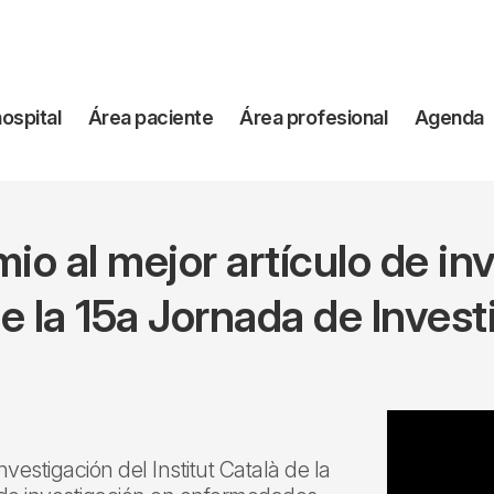
vegación
hospital
Área paciente
Área profesional
Agenda
incipal
mio al mejor artículo de in
 la 15a Jornada de Invest
vestigación del Institut Català de la