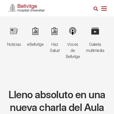
Pasar
Busca
al
Togg
contenido
navig
principal
Navegació
Image
Image
Image
Image
Image
I
principal
Noticias
eBellvitge
Haz
Voces
Galería
B
3r
Salud
de
multimedia
A
nivell
Bellvitge
E
Lleno absoluto en una
nueva charla del Aula