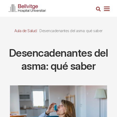
Pasar
Busca
al
Togg
contenido
navig
principal
Aula de Salud
Desencadenantes del asma: qué saber
Desencadenantes del
asma: qué saber
Imagen