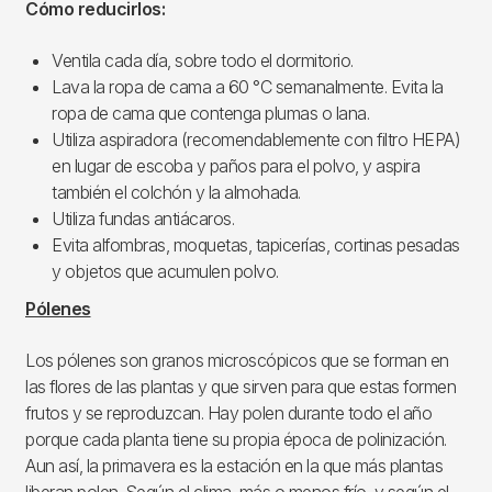
Cómo reducirlos:
Ventila cada día, sobre todo el dormitorio.
Lava la ropa de cama a 60 °C semanalmente. Evita la
ropa de cama que contenga plumas o lana.
Utiliza aspiradora (recomendablemente con filtro HEPA)
en lugar de escoba y paños para el polvo, y aspira
también el colchón y la almohada.
Utiliza fundas antiácaros.
Evita alfombras, moquetas, tapicerías, cortinas pesadas
y objetos que acumulen polvo.
Pólenes
Los pólenes son granos microscópicos que se forman en
las flores de las plantas y que sirven para que estas formen
frutos y se reproduzcan. Hay polen durante todo el año
porque cada planta tiene su propia época de polinización.
Aun así, la primavera es la estación en la que más plantas
liberan polen. Según el clima, más o menos frío, y según el