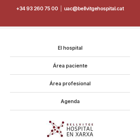
+34 93 260 75 00
|
uac@bellvitgehospital.cat
Navegació
El hospital
principal
Área paciente
Área profesional
Agenda
Imagen