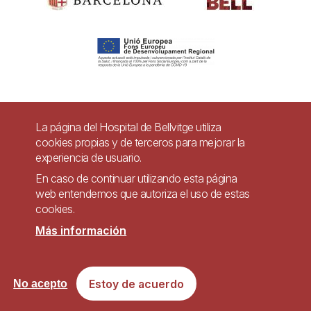
Pie
La página del Hospital de Bellvitge utiliza
Contacto
cookies propias y de terceros para mejorar la
de
experiencia de usuario.
Accesibilidad
Aviso legal
Ayuda
página
En caso de continuar utilizando esta página
Política de Privacidad de Sistemas de Videovigilancia
web entendemos que autoriza el uso de estas
cookies.
Mapa web
Más información
Imagen
Sitio web accesible de conformidad con el Real Decreto 1112/2018, de 7 de
Estoy de acuerdo
No acepto
septiembre, sobre accesibilidad de los sitios web y aplicaciones para
dispositivos móviles del sector público.