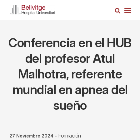
Pasar
Busca
al
Togg
contenido
navig
principal
Conferencia en el HUB
del profesor Atul
Malhotra, referente
mundial en apnea del
sueño
Formación
27 Noviembre 2024
-