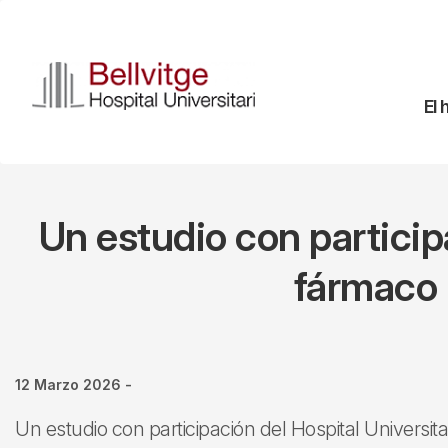
Pasar
al
contenido
principal
Na
El 
pr
Un estudio con particip
fármaco 
12 Marzo 2026
-
Un estudio con participación del Hospital Universitari