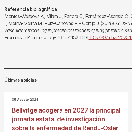
Referencia bibliográfica
Montes-Worboys A., Milara J., Farrera C., Fernández-Asensio C.,
I., Molina-Molina M., Ruiz-Cánovas E. y Cortijo J. (2026).
GTX-11 
vascular remodeling in preclinical models of lung fibrotic disea
Frontiers in Pharmacology. 16:1671132. DOI:
10.3389/fphar.2025.1
Últimas noticias
05 Agosto 2026
Bellvitge acogerá en 2027 la principal
jornada estatal de investigación
sobre la enfermedad de Rendu-Osler