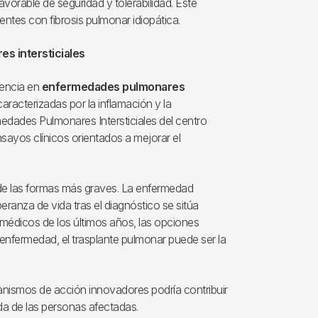
avorable de seguridad y tolerabilidad. Este
entes con fibrosis pulmonar idiopática.
s intersticiales
erencia en
enfermedades pulmonares
aracterizadas por la inflamación y la
medades Pulmonares Intersticiales del centro
nsayos clínicos orientados a mejorar el
e las formas más graves. La enfermedad
eranza de vida tras el diagnóstico se sitúa
 médicos de los últimos años, las opciones
 enfermedad, el trasplante pulmonar puede ser la
anismos de acción innovadores podría contribuir
ida de las personas afectadas.