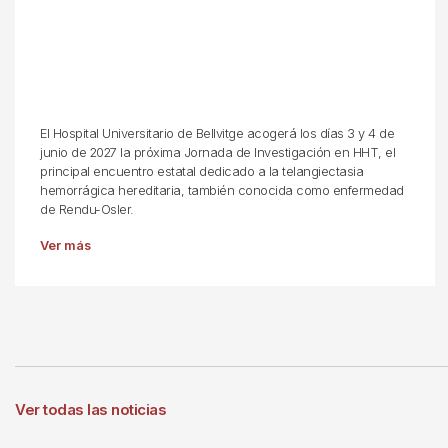
El Hospital Universitario de Bellvitge acogerá los días 3 y 4 de
junio de 2027 la próxima Jornada de Investigación en HHT, el
principal encuentro estatal dedicado a la telangiectasia
hemorrágica hereditaria, también conocida como enfermedad
de Rendu-Osler.
Ver más
Ver todas las noticias