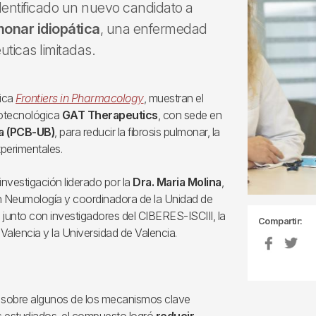
identificado un nuevo candidato a
monar idiopática
, una enfermedad
uticas limitadas.
fica
Frontiers in Pharmacology
, muestran el
iotecnológica
GAT Therapeutics
, con sede en
na (PCB-UB)
, para reducir la fibrosis pulmonar, la
xperimentales.
investigación liderado por la
Dra. Maria Molina
,
n en Neumología y coordinadora de la Unidad de
 junto con investigadores del CIBERES-ISCIII, la
Compartir:
Valencia y la Universidad de Valencia.
r sobre algunos de los mecanismos clave