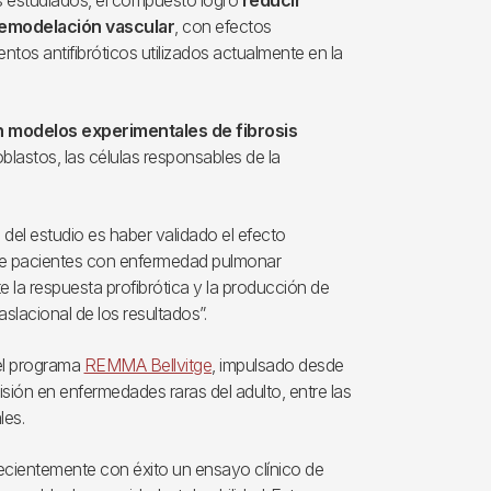
los estudiados, el compuesto logró
reducir
a remodelación vascular
, con efectos
ntos antifibróticos utilizados actualmente en la
n modelos experimentales de fibrosis
oblastos, las células responsables de la
del estudio es haber validado el efecto
s de pacientes con enfermedad pulmonar
te la respuesta profibrótica y la producción de
aslacional de los resultados”.
del programa
REMMA Bellvitge
, impulsado desde
isión en enfermedades raras del adulto, entre las
les.
recientemente con éxito un ensayo clínico de