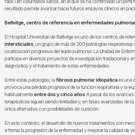
fase I en voluntarios sanos, en el que se ha confirmado un perfil f
resultado permite avanzar hacia futuros ensayos clínicos en paci
Bellvitge, centro de referencia en enfermedades pulmonare
El Hospital Universitari de Bellvitge es uno de los centros de ref
intersticiales
, un grupo de más de 200 patologías respiratorias c
cicatrización progresiva del tejido pulmonar. La Unidad de Enfer
participa en diversos proyectos de investigación traslacional y e
diagnóstico y el tratamiento de estas enfermedades.
Entre estas patologías, la
fibrosis pulmonar idiopática
es una d
provoca una pérdida progresiva de la función respiratoria y la esp
habitualmente
entre dos y cinco años
. A pesar de los avances
terapéuticas siguen siendo limitadas y, en fases avanzadas de la
única alternativa con posibilidades de curación.
En este contexto, el desarrollo de nuevos tratamientos con mec
a frenar la progresión de la enfermedad y mejorar la calidad de v