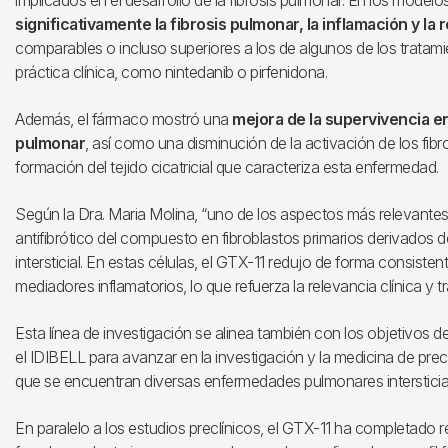
implicados en el desarrollo de la fibrosis pulmonar. En los mode
significativamente la fibrosis pulmonar, la inflamación y l
comparables o incluso superiores a los de algunos de los tratamie
práctica clínica, como nintedanib o pirfenidona.
Además, el fármaco mostró una
mejora de la supervivencia e
pulmonar
, así como una disminución de la activación de los fibr
formación del tejido cicatricial que caracteriza esta enfermedad.
Según la Dra. Maria Molina, “uno de los aspectos más relevantes 
antifibrótico del compuesto en fibroblastos primarios derivado
intersticial. En estas células, el GTX-11 redujo de forma consisten
mediadores inflamatorios, lo que refuerza la relevancia clínica y tr
Esta línea de investigación se alinea también con los objetivos 
el IDIBELL para avanzar en la investigación y la medicina de prec
que se encuentran diversas enfermedades pulmonares intersticia
En paralelo a los estudios preclínicos, el GTX-11 ha completado 