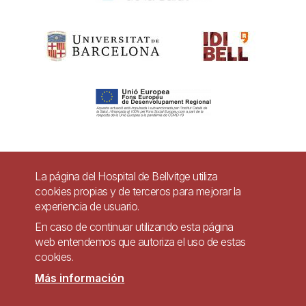
Pie
La página del Hospital de Bellvitge utiliza
Contacto
cookies propias y de terceros para mejorar la
de
experiencia de usuario.
Accesibilidad
Aviso legal
Ayuda
página
En caso de continuar utilizando esta página
Política de Privacidad de Sistemas de Videovigilancia
web entendemos que autoriza el uso de estas
cookies.
Mapa web
Más información
Imagen