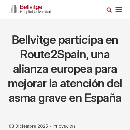
Pasar
Busca
al
Togg
contenido
navig
principal
Bellvitge participa en
Route2Spain, una
alianza europea para
mejorar la atención del
asma grave en España
Innovación
03 Diciembre 2025
-