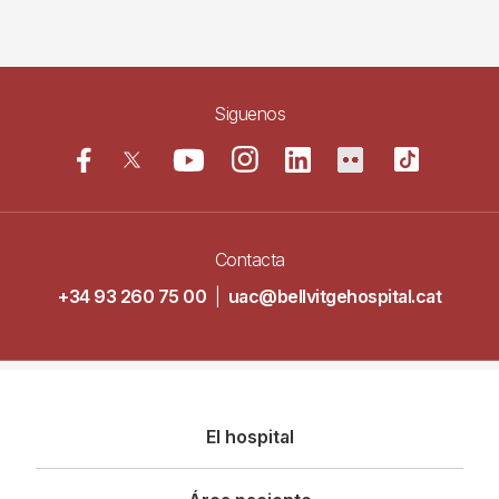
Siguenos
Contacta
+34 93 260 75 00
|
uac@bellvitgehospital.cat
Navegació
El hospital
principal