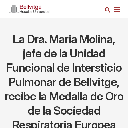
Pasar
Busca
al
Togg
contenido
navig
principal
La Dra. Maria Molina,
jefe de la Unidad
Funcional de Intersticio
Pulmonar de Bellvitge,
recibe la Medalla de Oro
de la Sociedad
Respiratoria Europea