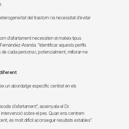
.
rogeneïtat del trastorn i la necessitat d’evitar
rn d’afartament necessiten el mateix tipus
. Fernández-Aranda. “Identificar aquests perfils
s de cada persona i, potencialment, millorar-ne
diferent
eix un abordatge específic centrat en els
pisodis d’afartament”, assenyala el Dr.
 intervenció sobre el pes. Quan ens centrem
nt, és molt difícil aconseguir resultats estables”.