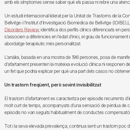
amb els símptomes sense saber què els passa ni rebre una atenci
Un estudi internacional liderat per la Unitat de Trastorns de la Con
Bellvitge i l’Institut d’Investigació Biomèdica de Bellvitge (IDIBELL)
Disorders Review
, identifica dos perfils clínics diferenciats en p
s’associen a diferències en l’edat d’inici, el grau de funcionament i
abordatge terapèutic més personalitzat.
L’anàlisi, basada en una mostra de 196 persones, posa de manife
d’afartament presenten la mateixa evolució clínica ni responen d
un fet que podria explicar per què una part dels casos no obtenen 
Un trastorn freqüent, però sovint invisibilitzat
El trastorn d’afartament es caracteritza per episodis recurrents 
molt curt de temps, acompanyats d’una sensació de pèrdua de con
episodis no van seguits habitualment de conductes compensatòrie
Tot i la seva elevada prevalença, continua sent un trastorn poc d