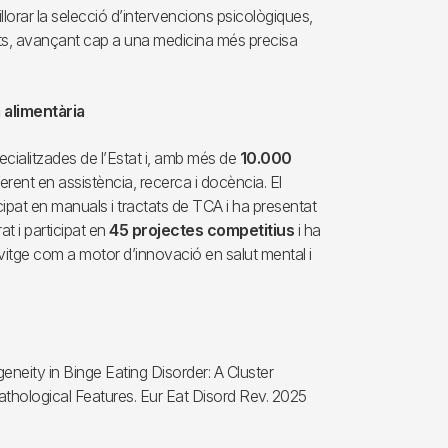
 millorar la selecció d’intervencions psicològiques,
nats, avançant cap a una medicina més precisa
 alimentària
cialitzades de l’Estat i, amb més de
10.000
erent en assistència, recerca i docència. El
ipat en manuals i tractats de TCA i ha presentat
t i participat en
45 projectes competitius
i ha
llvitge com a motor d’innovació en salut mental i
neity in Binge Eating Disorder: A Cluster
thological Features. Eur Eat Disord Rev. 2025