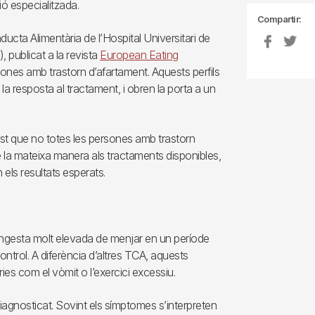
ó especialitzada.
Compartir:
ducta Alimentària de l’Hospital Universitari de
, publicat a la revista
European Eating
ersones amb trastorn d’afartament. Aquests perfils
 la resposta al tractament, i obren la porta a un
st que no totes les persones amb trastorn
e la mateixa manera als tractaments disponibles,
els resultats esperats.
d’ingesta molt elevada de menjar en un període
trol. A diferència d’altres TCA, aquests
s com el vòmit o l’exercici excessiu.
iagnosticat. Sovint els símptomes s’interpreten