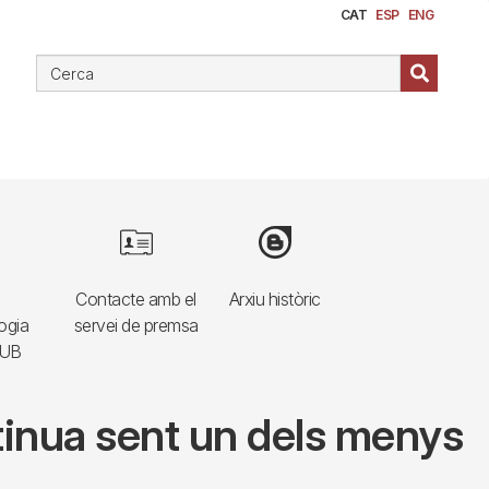
CAT
ESP
ENG
e
Image
Image
Contacte amb el
Arxiu històric
ogia
servei de premsa
HUB
ntinua sent un dels menys