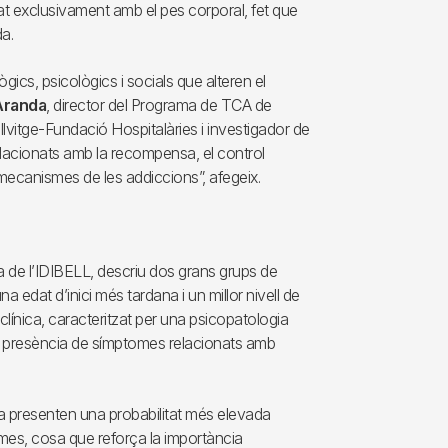
 exclusivament amb el pes corporal, fet que
da.
gics, psicològics i socials que alteren el
Aranda
, director del Programa de TCA de
ellvitge-Fundació Hospitalàries i investigador de
relacionats amb la recompensa, el control
s mecanismes de les addiccions”, afegeix.
a de l’IDIBELL, descriu dos grans grups de
 edat d’inici més tardana i un millor nivell de
clínica, caracteritzat per una psicopatologia
r presència de símptomes relacionats amb
a presenten una probabilitat més elevada
omes, cosa que reforça la importància