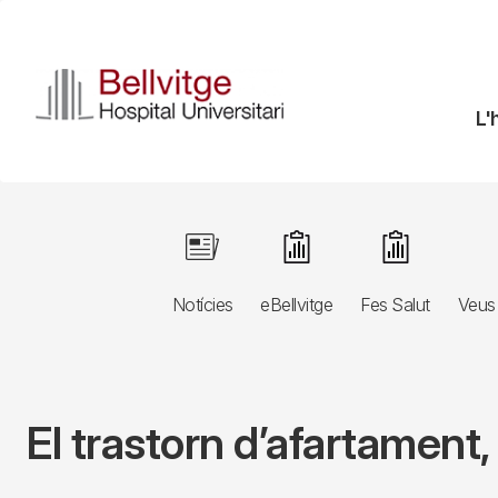
Vés
al
contingut
N
L'
pr
Navegació
Image
Image
Image
principal
Notícies
eBellvitge
Fes Salut
Veus 
3r
nivell
El trastorn d’afartament