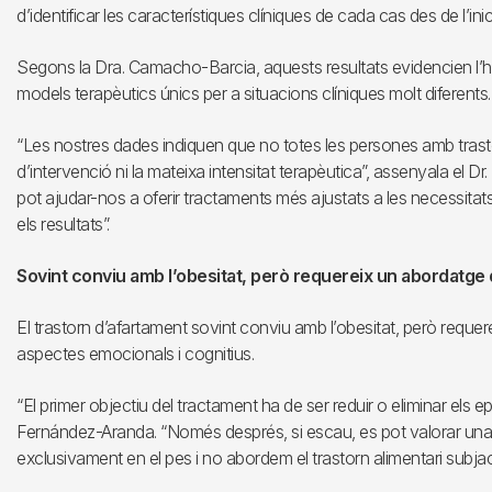
d’identificar les característiques clíniques de cada cas des de l’inici
Segons la Dra. Camacho-Barcia, aquests resultats evidencien l’hete
models terapèutics únics per a situacions clíniques molt diferents.
“Les nostres dades indiquen que no totes les persones amb trasto
d’intervenció ni la mateixa intensitat terapèutica”, assenyala el Dr
pot ajudar-nos a oferir tractaments més ajustats a les necessitat
els resultats”.
Sovint conviu amb l’obesitat, però requereix un abordatge 
El trastorn d’afartament sovint conviu amb l’obesitat, però requer
aspectes emocionals i cognitius.
“El primer objectiu del tractament ha de ser reduir o eliminar els e
Fernández-Aranda. “Només després, si escau, es pot valorar una
exclusivament en el pes i no abordem el trastorn alimentari subjace