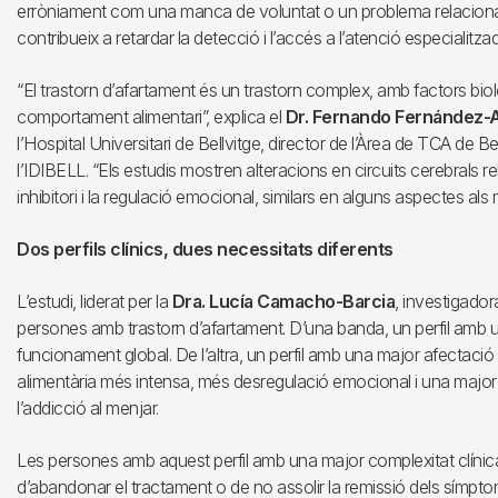
erròniament com una manca de voluntat o un problema relacionat
contribueix a retardar la detecció i l’accés a l’atenció especialitza
“El trastorn d’afartament és un trastorn complex, amb factors biolò
comportament alimentari”, explica el
Dr. Fernando Fernández-
l’Hospital Universitari de Bellvitge, director de l’Àrea de TCA de B
l’IDIBELL. “Els estudis mostren alteracions en circuits cerebrals 
inhibitori i la regulació emocional, similars en alguns aspectes al
Dos perfils clínics, dues necessitats diferents
L’estudi, liderat per la
Dra. Lucía Camacho-Barcia
, investigador
persones amb trastorn d’afartament. D’una banda, un perfil amb una
funcionament global. De l’altra, un perfil amb una major afectació 
alimentària més intensa, més desregulació emocional i una majo
l’addicció al menjar.
Les persones amb aquest perfil amb una major complexitat clínic
d’abandonar el tractament o de no assolir la remissió dels símpt