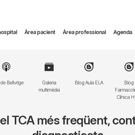
avegación
hospital
Àrea pacient
Àrea professional
Agenda
incipal
Image
Image
Image
Imag
de Bellvitge
Galeria
Blog Aula ELA
Blog
multimèdia
Farmacol
Clínica 
, el TCA més freqüent, co