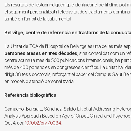
Els resultats de l’estudi indiquen que identificar el perfil clínic pot
el seguiment personalitzat i l’efectivitat dels tractaments combi
també en l’àmbit de la salut mental.
Bellvitge, centre de referència en trastorns de la conducta
La Unitat de TCA de l’Hospital de Bellvitge és una de les més espe
persones ateses en tres dècades
, s’ha consolidat com un ref
centre acumula més de 500 publicacions internacionals, ha partic
més de 400 ponències en congressos científics. La unitat ha lidera
dirigit 38 tesis doctorals, reforçant el paper del Campus Salut Be
en models d’atenció personalitzada.
Referència bibliogràfica
Camacho-Barcia L, Sánchez-Salido LT, et al. Addressing Heteroge
Analysis Approach Based on Age of Onset, Clinical and Psychopa
Oct 4. doi:
10.1002/erv.70034
.