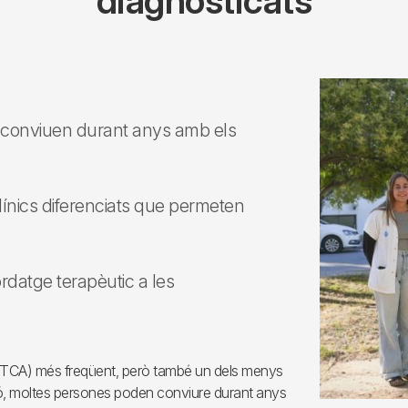
diagnosticats
s conviuen durant anys amb els
 clínics diferenciats que permeten
ordatge terapèutic a les
ia (TCA) més freqüent, però també un dels menys
ció, moltes persones poden conviure durant anys