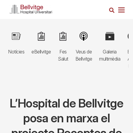
Vés
Cerca
al
Togg
contingut
navig
Navegació
Image
Image
Image
Image
Image
Im
principal
Notícies
eBellvitge
Fes
Veus de
Galeria
Bl
3r
Salut
Bellvitge
multimèdia
Au
nivell
E
L’Hospital de Bellvitge
posa en marxa el
projecte Receptes de