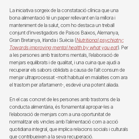
La iniciativa sorgeix de la constatació clínica que una
bona alimentació té un paper rellevant en la millora i
manteniment de la salut, com ho destaca un treball
conjunt d’investigadors de Països Baixos, Alemanya,
Gran Bretanya, Irlanda i Suècia (
Nutritional psychiatry:
Towards improving mental health by what you eat
). Per
a les persones amb trastorns mentals, l’elaboració de
menjars equilibrats i de qualitat, i una cuina que ajudi a
recuperar els sabors oblidats a causa de l’alt consum de
menjar ultraprocessat -molt habitual en malalties com ara
el trastorn per afartament-, esdevé una potent aliada.
En el cas concret de les persones amb trastorns de la
conducta alimentària, és fonamental apropar-les a
l’elaboració de menjars com a una oportunitat de
normalitzar els vincles amb l’alimentació com a acció
quotidiana integral, que implica relacions socials i culturals
que contribueixen a la seva recuperació.