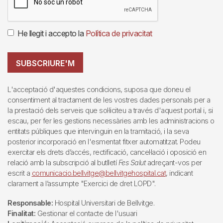
He llegit i accepto la
Política de privacitat
SUBSCRIURE'M
L'acceptació d'aquestes condicions, suposa que doneu el
consentiment al tractament de les vostres dades personals per a
la prestació dels serveis que sol·liciteu a través d'aquest portal i, si
escau, per fer les gestions necessàries amb les administracions o
entitats públiques que intervinguin en la tramitació, i la seva
posterior incorporació en l'esmentat fitxer automatitzat. Podeu
exercitar els drets d’accés, rectificació, cancel·lació i oposició en
relació amb la subscripció al butlletí
Fes Salut
adreçant-vos per
escrit a
comunicacio.bellvitge@bellvitgehospital.cat
, indicant
clarament a l’assumpte "Exercici de dret LOPD".
Responsable:
Hospital Universitari de Bellvitge.
Finalitat:
Gestionar el contacte de l'usuari