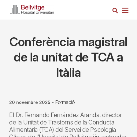
Vés
Cerca
al
Togg
contingut
navig
Conferència magistral
de la unitat de TCA a
Itàlia
Formació
20 novembre 2025
-
El Dr. Fernando Fernández Aranda, director
de la Unitat de Trastorns de la Conducta
Alimentària (TCA) del Servei de Psicologia