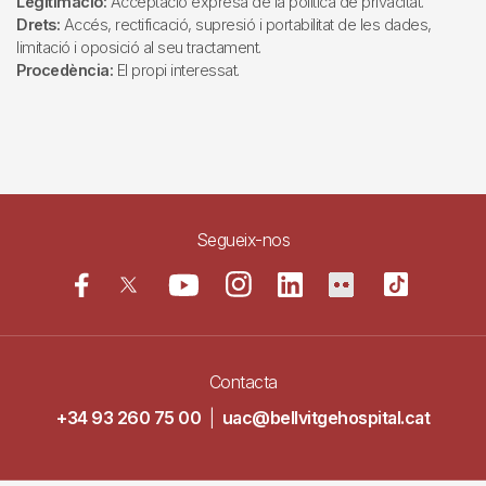
Legitimació:
Acceptació expresa de la política de privacitat.
Drets:
Accés, rectificació, supresió i portabilitat de les dades,
limitació i oposició al seu tractament.
Procedència:
El propi interessat.
Segueix-nos
Contacta
+34 93 260 75 00
|
uac@bellvitgehospital.cat