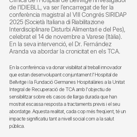
Clínica de l’Hospital de Bellvitge i investigador
de l’IDIEBLL, va ser l’encarregat de fer la
conferència magistral al VIII Congrés SIRIDAP
2025 (Società Italiana di Riabilitazione
Interdisciplinare Disturbi Alimentari e del Pes),
celebrat el 14 de novembre a Varese (Itàlia).
En la seva intervenció, el Dr. Fernández
Aranda va abordar la cronicitat en els TCA.
En la conferència va donar visibilitat al treball innovador
que estan desenvolupant conjuntament l'Hospital de
Bellvitge i la Fundació Germanes Hospitalàries a la Unitat
Integral de Recuperació de TCA amb l'objectiu de
sensibilitzar sobre els casos de llarga durada que han
mostrat escassa resposta a tractaments previs i el seu
abordatge. Aquesta realitat, cada cop més freqüent, té un
impacte significatiu tant a nivell social com a la salut
pública.