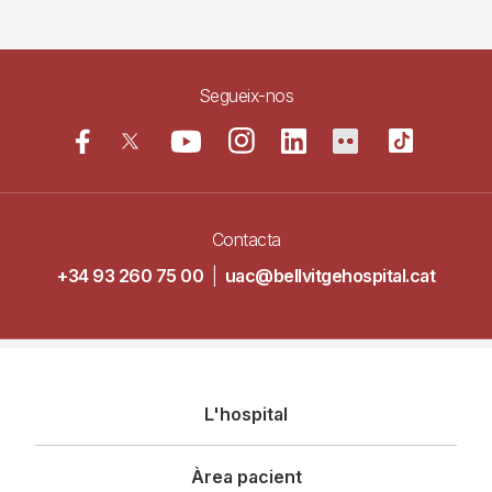
Segueix-nos
Contacta
+34 93 260 75 00
|
uac@bellvitgehospital.cat
Navegació
L'hospital
principal
Àrea pacient