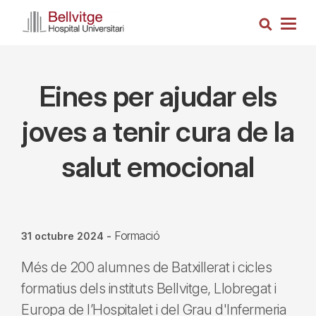
Vés
Cerca
al
Togg
contingut
navig
Eines per ajudar els
joves a tenir cura de la
salut emocional
Formació
31 octubre 2024
-
Més de 200 alumnes de Batxillerat i cicles
formatius dels instituts Bellvitge, Llobregat i
Europa de l’Hospitalet i del Grau d'Infermeria