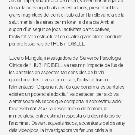
Javier Tapia, subdirector de l’HUB, va ser l’encarregat de
donar la benvinguda als i les estudiants, presentant les
grans magnituds del centre i subratllant la rellevància de la
salut mental i les eines per millorar-la dia a dia. Amb el
suport d’un seguit de jocs i activitats participatives,
l’activitat s’ha estructurat en quatre grans blocs conduïts
per professionals de l’HUB i l’IDIBELL.
Lucero Munguía, investigadora del Servei de Psicologia
Clínica de l’HUB i l’IDIBELL va resumir l’impacte de l’ús de
les pantalles en aspectes tan sensibles de la via
quotidiana dels joves com el son, l’activitat física i
l’alimentació. “Depenent de l’ús que donem a les pantalles
existeix un potencial addictiu”, va destacar i per això va
alertar sobre els riscos que comporta la sobrestimulació:
l’accessibilitat 24x7; la desconnexió de l’entorn; la
immediatesa entre estímul i resposta o la desinhibició de
l’anonimat. Davant aquests riscos, accentuats pel disseny
dels videojocs, la investigadora va fer una crida a la