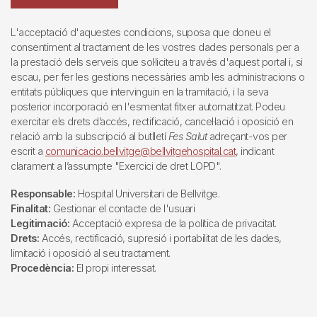
L'acceptació d'aquestes condicions, suposa que doneu el
consentiment al tractament de les vostres dades personals per a
la prestació dels serveis que sol·liciteu a través d'aquest portal i, si
escau, per fer les gestions necessàries amb les administracions o
entitats públiques que intervinguin en la tramitació, i la seva
posterior incorporació en l'esmentat fitxer automatitzat. Podeu
exercitar els drets d’accés, rectificació, cancel·lació i oposició en
relació amb la subscripció al butlletí
Fes Salut
adreçant-vos per
escrit a
comunicacio.bellvitge@bellvitgehospital.cat
, indicant
clarament a l’assumpte "Exercici de dret LOPD".
Responsable:
Hospital Universitari de Bellvitge.
Finalitat:
Gestionar el contacte de l'usuari
Legitimació:
Acceptació expresa de la política de privacitat.
Drets:
Accés, rectificació, supresió i portabilitat de les dades,
limitació i oposició al seu tractament.
Procedència:
El propi interessat.