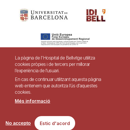
La pàgina de l'Hospital de Bellvitge utilitza
cookies pròpies i de tercers per millorar
Pie
l’experiència de l’usuari.
Contacte
de
En cas de continuar utilitzant aquesta pàgina
Accessibilitat
Avís legal
Ajuda
web entenem que autoritza l’ús d’aquestes
página
cookies.
Política de Privacitat de Sistemes de Vigilància
Mapa web
Més informació
Imagen
Lloc web accessible de conformitat amb el Reial Decret 1112/2018, de 7 de
Estic d'acord
No accepto
setembre, sobre accessibilitat dels llocs web i aplicacions per a dispositius
mòbils del sector públic.