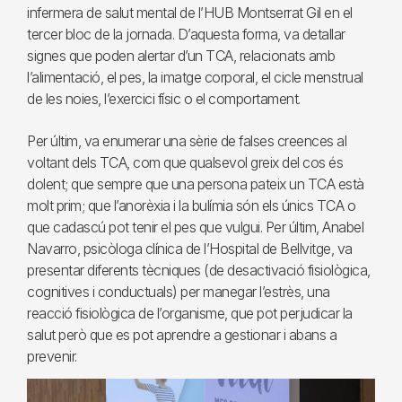
infermera de salut mental de l’HUB Montserrat Gil en el
tercer bloc de la jornada. D’aquesta forma, va detallar
signes que poden alertar d’un TCA, relacionats amb
l’alimentació, el pes, la imatge corporal, el cicle menstrual
de les noies, l’exercici físic o el comportament.
Per últim, va enumerar una sèrie de falses creences al
voltant dels TCA, com que qualsevol greix del cos és
dolent; que sempre que una persona pateix un TCA està
molt prim; que l’anorèxia i la bulímia són els únics TCA o
que cadascú pot tenir el pes que vulgui. Per últim, Anabel
Navarro, psicòloga clínica de l’Hospital de Bellvitge, va
presentar diferents tècniques (de desactivació fisiològica,
cognitives i conductuals) per manegar l’estrès, una
reacció fisiològica de l’organisme, que pot perjudicar la
salut però que es pot aprendre a gestionar i abans a
prevenir.