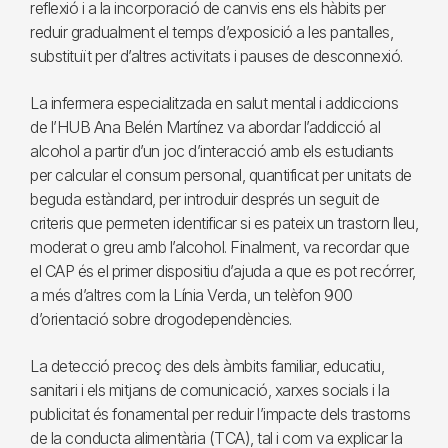
reflexió i a la incorporació de canvis ens els hàbits per
reduir gradualment el temps d’exposició a les pantalles,
substituït per d’altres activitats i pauses de desconnexió.
La infermera especialitzada en salut mental i addiccions
de l’HUB Ana Belén Martínez va abordar l’addicció al
alcohol a partir d’un joc d’interacció amb els estudiants
per calcular el consum personal, quantificat per unitats de
beguda estàndard, per introduir després un seguit de
criteris que permeten identificar si es pateix un trastorn lleu,
moderat o greu amb l’alcohol. Finalment, va recordar que
el CAP és el primer dispositiu d’ajuda a que es pot recórrer,
a més d’altres com la Línia Verda, un telèfon 900
d’orientació sobre drogodependències.
La detecció precoç des dels àmbits familiar, educatiu,
sanitari i els mitjans de comunicació, xarxes socials i la
publicitat és fonamental per reduir l’impacte dels trastorns
de la conducta alimentària (TCA), tal i com va explicar la