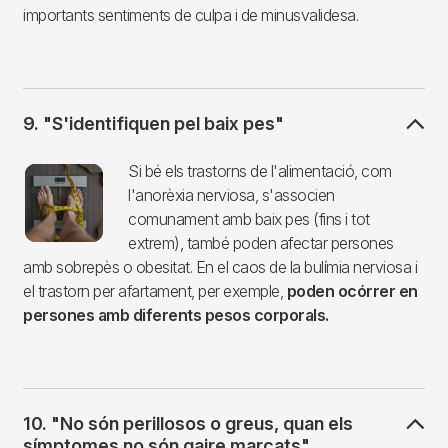
importants sentiments de culpa i de minusvalidesa.
9. "S'identifiquen pel baix pes"
Imagen
Si bé els trastorns de l'alimentació, com
l'anorèxia nerviosa, s'associen
comunament amb baix pes (fins i tot
extrem), també poden afectar persones
amb sobrepès o obesitat. En el caos de la bulímia nerviosa i
el trastorn per afartament, per exemple,
poden ocórrer en
persones amb diferents pesos corporals.
10. "No són perillosos o greus, quan els
símptomes no són gaire marcats"