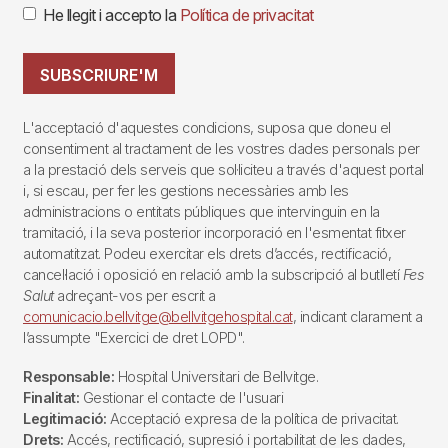
He llegit i accepto la
Política de privacitat
SUBSCRIURE'M
L'acceptació d'aquestes condicions, suposa que doneu el
consentiment al tractament de les vostres dades personals per
a la prestació dels serveis que sol·liciteu a través d'aquest portal
i, si escau, per fer les gestions necessàries amb les
administracions o entitats públiques que intervinguin en la
tramitació, i la seva posterior incorporació en l'esmentat fitxer
automatitzat. Podeu exercitar els drets d’accés, rectificació,
cancel·lació i oposició en relació amb la subscripció al butlletí
Fes
Salut
adreçant-vos per escrit a
comunicacio.bellvitge@bellvitgehospital.cat
, indicant clarament a
l’assumpte "Exercici de dret LOPD".
Responsable:
Hospital Universitari de Bellvitge.
Finalitat:
Gestionar el contacte de l'usuari
Legitimació:
Acceptació expresa de la política de privacitat.
Drets:
Accés, rectificació, supresió i portabilitat de les dades,