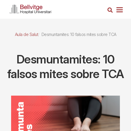
Vés
Cerca
al
Togg
contingut
navig
Aula de Salut
Desmuntamites: 10 falsos mites sobre TCA
Desmuntamites: 10
falsos mites sobre TCA
Imagen