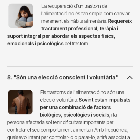
Imagen
La recuperació d'un trastorn de
l'alimentació no és tan simple com canviar
merament els hàbits alimentaris.
Requereix
tractament professional, teràpia i
suport integral per abordar els aspectes físics,
emocionals i psicològics
del trastorn.
8. "Són una elecció conscient i voluntària"
Imagen
Els trastorns de l'alimentació no són una
elecció voluntària.
Sovint estan impulsats
per una combinació de factors
biològics, psicològics i socials
, i la
persona afectada sol tenir dificultats importants per
controlar el seu comportament alimentari. Amb freqüència,
qualsevol intent per controlar-lo o parar-lo, anirà associat a